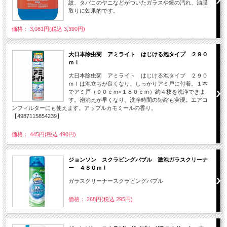
紋、タバコのヤニなどがついたガラスや鏡の汚れ、油膜
取りに効果的です。
価格： 3,081円(税込 3,390円)
大日本除虫菊 アミライト はじける泡タイプ ２９０
ｍｌ
大日本除虫菊 アミライト はじける泡タイプ ２９０
ｍｌは泡立ちが良くなり、しっかりアミ戸に付着。１本
でアミ戸（９０ｃｍ×１８０ｃｍ）約４枚を洗浄できま
す。泡消えが早くなり、洗浄時間の短縮も実現。エアコ
ンフィルターにも使えます。アップルカモミールの香り。
【4987115854239】
価格： 445円(税込 490円)
ジョンソン スクラビングバブル 激泡ガラスクリーナ
ー ４８０ｍｌ
ガラスクリーナースクラビングバブル
価格： 268円(税込 295円)