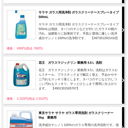
サラヤ ガラス用洗浄剤 ガラスクリーナースプレータイプ
500mL
サラヤ ガラス用洗浄剤 ガラスクリーナースプレータイプ
500mLは指紋、タバコのヤニなどが付いたガラスや鏡の
汚れ、油膜取りに効果的です。手肌と環境に優しい洗浄
成分ヤシノミ100%の洗浄剤です。 【4973512501418】
価格： 698円(税込 768円)
花王 ガラスマジックリン 業務用 4.5Ｌ 洗剤
花王 ガラスマジックリン 業務用 4.5Ｌ 洗剤はガラスか
らスチール、プラスチックまで幅広く使え、手あかやヤ
ニ汚れもスッキリ落とします。タバコのヤニなどのしつ
こい汚れもスッキリ。サッとひとふきで透明に仕上がり
ます。 【4901301505767】
価格： 2,320円(税込 2,552円)
東京サラヤ サラヤ ガラス専用洗剤 ガラスクリーナー
5kg 業務用
洗浄成分ヤシノミ100%のガラス専用の洗浄洗剤です。指