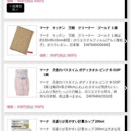
価格： 850円(税込 935円)
＜在庫切
れ＞
マーナ キッチン 万能 クリーナー ゴールド １個
マーナ キッチン 万能 クリーナー ゴールド １個は
約130×95×15mm材質：ポリエステルフィルム(アルミ微粒
子)、ポリウレタン。日本製 【4976404200406】
価格： 350円(税込 385円)
マーナ 天使のバスタイム ボディタオル ピンク B-315P
1個
マーナ 天使のバスタイム ボディタオル ピンク B-315P
1個 は幅20×長さ88cmふわふわタオルが気持ちいい。
ふんわり泡がたっぷりの極上。ポリエステル65％、綿
35％日本製。色は選べません 【4976404131519】
価格： 636円(税込 700円)
マーナ 目盛りが見やすい計量カップ 200ml
マーナ 目盛りが見やすい計量カップ 200ml は大きな目