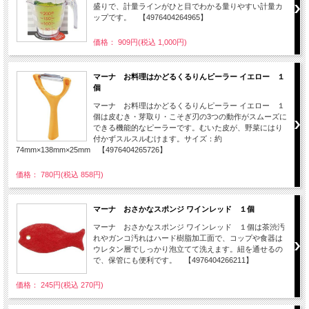
盛りで、計量ラインがひと目でわかる量りやすい計量カ
ップです。 【4976404264965】
価格： 909円(税込 1,000円)
マーナ お料理はかどるくるりんピーラー イエロー １
個
マーナ お料理はかどるくるりんピーラー イエロー １
個は皮むき・芽取り・こそぎ刃の3つの動作がスムーズに
できる機能的なピーラーです。むいた皮が、野菜にはり
付かずスルスルむけます。サイズ：約
74mm×138mm×25mm 【4976404265726】
価格： 780円(税込 858円)
マーナ おさかなスポンジ ワインレッド １個
マーナ おさかなスポンジ ワインレッド １個は茶渋汚
れやガンコ汚れはハード樹脂加工面で、コップや食器は
ウレタン層でしっかり泡立てて洗えます。紐を通せるの
で、保管にも便利です。 【4976404266211】
価格： 245円(税込 270円)