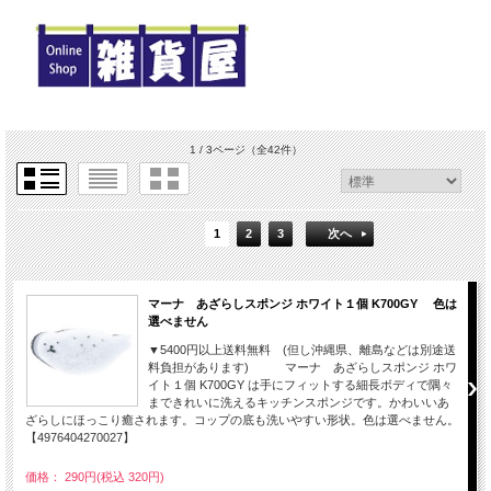
1 / 3ページ
（全42件）
1
2
3
次へ
マーナ あざらしスポンジ ホワイト１個 K700GY 色は
選べません
▼5400円以上送料無料 (但し沖縄県、離島などは別途送
料負担があります) マーナ あざらしスポンジ ホワ
イト１個 K700GY は手にフィットする細長ボディで隅々
まできれいに洗えるキッチンスポンジです。かわいいあ
ざらしにほっこり癒されます。コップの底も洗いやすい形状。色は選べません。
【4976404270027】
価格： 290円(税込 320円)