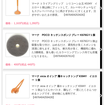
マーナ トライアングリップ シリコーンお玉 K534Y イ
エロー１個は鍋にフィットして、カレーやシチューなど
もスクレーパーのように残さずきれいにすくえます。注
ぎやすいおたまの形状。 【4976404253426】
価格： 1,163円(税込 1,280円)
マーナ POCO キッチンスポンジ グレー K676GY１個
マーナ POCO キッチンスポンジ グレー K676GY１個は
吸盤を取り付け、はめるだけ、通気性が良くスポンジを
清潔に保ちます。泡立ち、耐久性が良く、機能性に優れ
た3層構造。落ち着いたカラーリングでシンク内でも邪魔
になりません。 【4976404267614】
価格： 400円(税込 440円)
マーナ oicia オイシア 麺キャッチトング K594Y イエロ
ー １個
マーナ oicia オイシア 麺キャッチトング K594Y イエロ
ー １個はうどんやパスタ、麺など、一度にたくさんつか
めるトングです。炒め物にも便利です。
【4976404259428】