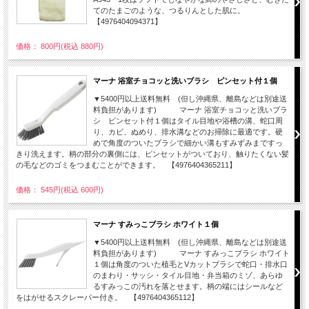
てのたまごのような、つるりんとした肌に。
【4976404094371】
価格： 800円(税込 880円)
マーナ 浴室チョコッと洗いブラシ ピンセット付１個
▼5400円以上送料無料 (但し沖縄県、離島などは別途送
料負担があります) マーナ 浴室チョコッと洗いブラ
シ ピンセット付１個はタイル目地や浴槽の溝、蛇口周
り、カビ、ぬめり、排水溝などのお掃除に最適です。硬
めで角度のついたブラシで細かい溝もすみずみまですっ
きり洗えます。柄の部分の裏側には、ピンセットがついており、触りたくない髪
の毛などのゴミをつまむことができます。 【4976404365211】
価格： 545円(税込 600円)
マーナ すみっこブラシ ホワイト１個
▼5400円以上送料無料 (但し沖縄県、離島などは別途送
料負担があります) マーナ すみっこブラシ ホワイト
１個は角度のついた植毛とVカットブラシで蛇口・排水口
のまわり・サッシ・タイル目地・弁当箱のミゾ、あらゆ
るすみっこの汚れを落とせます。柄の端にはシールなど
をはがせるスクレーパー付き。 【4976404365112】