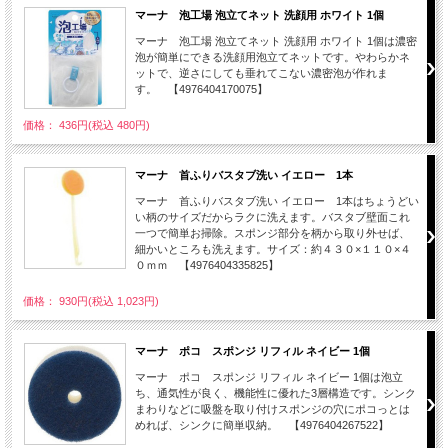
マーナ 泡工場 泡立てネット 洗顔用 ホワイト 1個
マーナ 泡工場 泡立てネット 洗顔用 ホワイト 1個は濃密
泡が簡単にできる洗顔用泡立てネットです。やわらかネ
ットで、逆さにしても垂れてこない濃密泡が作れま
す。 【4976404170075】
価格： 436円(税込 480円)
マーナ 首ふりバスタブ洗い イエロー 1本
マーナ 首ふりバスタブ洗い イエロー 1本はちょうどい
い柄のサイズだからラクに洗えます。バスタブ壁面これ
一つで簡単お掃除。スポンジ部分を柄から取り外せば、
細かいところも洗えます。サイズ：約４３０×１１０×４
０ｍｍ 【4976404335825】
価格： 930円(税込 1,023円)
マーナ ポコ スポンジ リフィル ネイビー 1個
マーナ ポコ スポンジ リフィル ネイビー 1個は泡立
ち、通気性が良く、機能性に優れた3層構造です。シンク
まわりなどに吸盤を取り付けスポンジの穴にポコっとは
めれば、シンクに簡単収納。 【4976404267522】