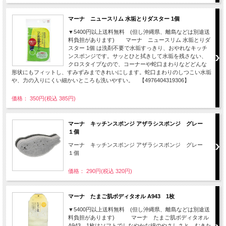
マーナ ニュースリム 水垢とりダスター 1個
▼5400円以上送料無料 (但し沖縄県、離島などは別途送
料負担があります) マーナ ニュースリム 水垢とりダ
スター 1個 は洗剤不要で水垢すっきり、おやれなキッチ
ンスポンジです。サッとひと拭きして水垢を残さない、
クロスタイプなので、コーナーや蛇口まわりなどどんな
形状にもフィットし、すみずみまできれいにします。蛇口まわりのしつこい水垢
や、力の入りにくい細かいところも洗いやすい。 【4976404319306】
価格： 350円(税込 385円)
マーナ キッチンスポンジ アザラシスポンジ グレー
１個
マーナ キッチンスポンジ アザラシスポンジ グレー
１個
価格： 290円(税込 320円)
マーナ たまご肌ボディタオル A943 1枚
▼5400円以上送料無料 (但し沖縄県、離島などは別途送
料負担があります) マーナ たまご肌ボディタオル
A943 1枚はソフトでしなやかな綿のやさしさと、むきた