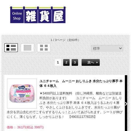
1 / 3ページ
（全60件）
1
2
3
次へ
ユニチャーム ムーニー おしりふき 水分たっぷり厚手 本
体 ６４枚入
▼5400円以上送料無料 (但し沖縄県、離島などは別途送
料負担があります) ユニチャーム ムーニー おしり
ふき 水分たっぷり厚手 本体 ６４枚入はうるふわり４層
で、やさしくふけるおしりふきです。水分たっぷり層が
水分を沢山含むのでこすらずするりんっ！とふいてあげられます。シートが伸び
にくく、薄くならず、しっかりふける！ 【4903111778225】
価格： 361円(税込 398円)