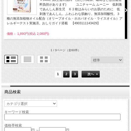
料負担があります) ユニチャーム ムーニー 低刺激
であんしん新生児 ６２枚はみらいのお肌のために 低
刺激であんしん。ふわふわな肌触り。無添加弱酸性。３
種の無添加植物オイル配合（オリーブオイル・ホホバオイル・ライスオイル）ア
レルギーテスト実施済。おしりガイド搭載 【4903111143429】
価格： 1,890円(税込 2,080円)
1 / 3ページ
（全60件）
1
2
3
次へ
商品検索
キーワード検索
価格帯検索
円 ～
円