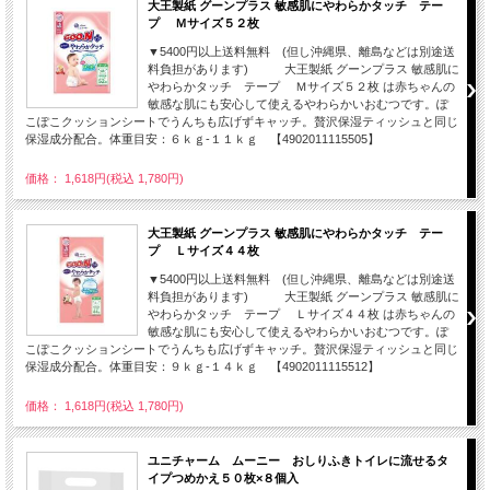
大王製紙 グーンプラス 敏感肌にやわらかタッチ テー
プ Ｍサイズ５２枚
▼5400円以上送料無料 (但し沖縄県、離島などは別途送
料負担があります) 大王製紙 グーンプラス 敏感肌に
やわらかタッチ テープ Ｍサイズ５２枚 は赤ちゃんの
敏感な肌にも安心して使えるやわらかいおむつです。ぽ
こぽこクッションシートでうんちも広げずキャッチ。贅沢保湿ティッシュと同じ
保湿成分配合。体重目安：６ｋｇ-１１ｋｇ 【4902011115505】
価格： 1,618円(税込 1,780円)
大王製紙 グーンプラス 敏感肌にやわらかタッチ テー
プ Ｌサイズ４４枚
▼5400円以上送料無料 (但し沖縄県、離島などは別途送
料負担があります) 大王製紙 グーンプラス 敏感肌に
やわらかタッチ テープ Ｌサイズ４４枚 は赤ちゃんの
敏感な肌にも安心して使えるやわらかいおむつです。ぽ
こぽこクッションシートでうんちも広げずキャッチ。贅沢保湿ティッシュと同じ
保湿成分配合。体重目安：９ｋｇ-１４ｋｇ 【4902011115512】
価格： 1,618円(税込 1,780円)
ユニチャーム ムーニー おしりふきトイレに流せるタ
イプつめかえ５０枚×８個入