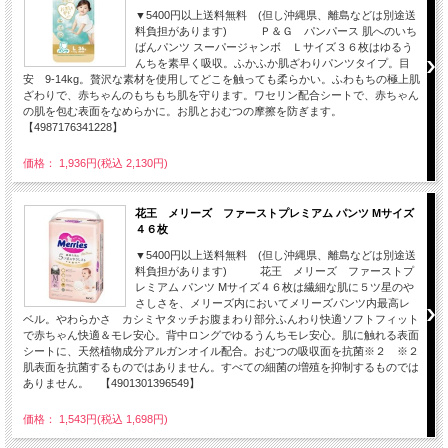
▼5400円以上送料無料 (但し沖縄県、離島などは別途送
料負担があります) Ｐ＆Ｇ パンパース 肌へのいち
ばんパンツ スーパージャンボ Ｌサイズ３６枚はゆるう
んちを素早く吸収。ふかふか肌ざわりパンツタイプ。目
安 9-14kg。贅沢な素材を使用してどこを触っても柔らかい。ふわもちの極上肌
ざわりで、赤ちゃんのもちもち肌を守ります。ワセリン配合シートで、赤ちゃん
の肌を包む表面をなめらかに。お肌とおむつの摩擦を防ぎます。
【4987176341228】
価格： 1,936円(税込 2,130円)
花王 メリーズ ファーストプレミアム パンツ Mサイズ
４６枚
▼5400円以上送料無料 (但し沖縄県、離島などは別途送
料負担があります) 花王 メリーズ ファーストプ
レミアム パンツ Mサイズ４６枚は繊細な肌に５ツ星のや
さしさを、メリーズ内においてメリーズパンツ内最高レ
ベル。やわらかさ カシミヤタッチお腹まわり部分ふんわり快適ソフトフィット
で赤ちゃん快適＆モレ安心。背中ロングでゆるうんちモレ安心。肌に触れる表面
シートに、天然植物成分アルガンオイル配合。おむつの吸収面を抗菌※２ ※２
肌表面を抗菌するものではありません。すべての細菌の増殖を抑制するものでは
ありません。 【4901301396549】
価格： 1,543円(税込 1,698円)