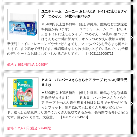
ユニチャーム ムーニー おしりふき トイレに流せるタイ
プ つめかえ 54枚×８個パック
▼5400円以上送料無料 (但し沖縄県、離島などは別途送
料負担があります) ユニチャーム ムーニーおしり
ふきトイレに流せるタイプ つめかえ 54枚×８個パック
はうんちと一緒に流せて、オムツつめかえの後始末が簡
単便利！トイレトレーニングや仕上げふきでも、ママもパパもお子さまも簡単に
ふけて、すぐ流せて便利です。極細繊維をふんわり織り上げているので、お子様
のデリケートなお肌にもやさしい肌ざわりです。 【4903111900671】
価格： 981円(税込 1,080円)
Ｐ＆Ｇ パンパースさらさらケア テープ たっぷり新生児
８４枚
▼5400円以上送料無料 (但し沖縄県、離島などは別途送
料負担があります) Ｐ＆Ｇ パンパースさらさらケ
ア テープ たっぷり新生児８４枚は足回りギャザーがぐる
っとフィット、動き始めてもゆるうんちモレ安心ガー
ド。進化した吸収体より素早くたくさん吸収できるから、長時間でもモレが安心
です。目安5ｋｇまで。大容量。 【4987176334978】
価格： 2,400円(税込 2,640円)