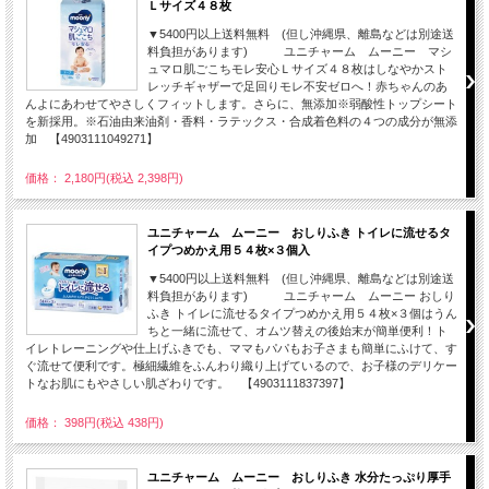
Ｌサイズ４８枚
▼5400円以上送料無料 (但し沖縄県、離島などは別途送
料負担があります) ユニチャーム ムーニー マシ
ュマロ肌ごこちモレ安心Ｌサイズ４８枚はしなやかスト
レッチギャザーで足回りモレ不安ゼロへ！赤ちゃんのあ
んよにあわせてやさしくフィットします。さらに、無添加※弱酸性トップシート
を新採用。※石油由来油剤・香料・ラテックス・合成着色料の４つの成分が無添
加 【4903111049271】
価格： 2,180円(税込 2,398円)
ユニチャーム ムーニー おしりふき トイレに流せるタ
イプつめかえ用５４枚×３個入
▼5400円以上送料無料 (但し沖縄県、離島などは別途送
料負担があります) ユニチャーム ムーニー おしり
ふき トイレに流せるタイプつめかえ用５４枚×３個はうん
ちと一緒に流せて、オムツ替えの後始末が簡単便利！ト
イレトレーニングや仕上げふきでも、ママもパパもお子さまも簡単にふけて、す
ぐ流せて便利です。極細繊維をふんわり織り上げているので、お子様のデリケー
トなお肌にもやさしい肌ざわりです。 【4903111837397】
価格： 398円(税込 438円)
ユニチャーム ムーニー おしりふき 水分たっぷり厚手