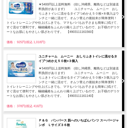
▼5400円以上送料無料 (但し沖縄県、離島などは別途送
料負担があります) ユニチャーム ムーニー おし
りふきトイレに流せるタイプつめかえ５０枚×８個入はウ
ンチと一緒に流せて、オムツ替えの後始末が簡単便利！
トイレトレーニングや仕上げふきでも、ママもパパもお子さまも簡単に拭けて、
すぐ流せて便利です。極細繊維をふんわり織り上げているので、お子様のデリケ
ートなお肌にもやさしい肌ざわりです。 【4903111161560】
価格： 925円(税込 1,018円)
ユニチャーム ムーニー おしりふきトイレに流せるタ
イプつめかえ５０枚×３個入
▼5400円以上送料無料 (但し沖縄県、離島などは別途送
料負担があります) ユニチャーム ムーニー おし
りふきトイレに流せるタイプつめかえ５０枚×３個入はウ
ンチと一緒に流せて、オムツ替えの後始末が簡単便利！
トイレトレーニングや仕上げふきでも、ママもパパもお子さまも簡単に拭けて、
すぐ流せて便利です。極細繊維をふんわり織り上げているので、お子様のデリケ
ートなお肌にもやさしい肌ざわりです。 【4903111161140】
価格： 378円(税込 416円)
Ｐ＆Ｇ パンパース 肌へのいちばんパンツ スーパージャ
ンボ Ｌサイズ３６枚