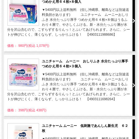
つめかえ用６４枚×８個入
▼5400円以上送料無料 (但し沖縄県、離島などは別途送
料負担があります) ユニチャーム ムーニーおしり
ふき 水分たっぷり厚手 つめかえ用６４枚×８個はうるふ
わり４層で、やさしくふける。新・水分たっぷり層が水
分を沢山含むので、こすらずするりんっ！とふいてあげられます。さらに、シー
トが伸びにくく、薄くならず、しっかりふける！ 【4903111988686】
価格： 980円(税込 1,078円)
ユニチャーム ムーニー おしりふき 水分たっぷり厚手
つめかえ用６４枚×３個入
▼5400円以上送料無料 (但し沖縄県、離島などは別途送
料負担があります) ユニチャーム ムーニーおしり
ふき 水分たっぷり厚手 つめかえ用６４枚×３個はうるふ
わり４層で、やさしくふける。新・水分たっぷり層が水
分を沢山含むので、こすらずするりんっ！とふいてあげられます。さらに、シー
トが伸びにくく、薄くならず、しっかりふける！ 【4903111698264】
価格： 398円(税込 438円)
ユニチャーム ムーニー 低刺激であんしん新生児 ６２
枚
▼5400円以上送料無料 (但し沖縄県、離島などは別途送