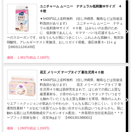
ユニチャーム ムーニー ナチュラル低刺激Ｍサイズ ４
６枚
▼5400円以上送料無料 (但し沖縄県、離島などは別途送
料負担があります) ユニチャーム ムーニー ナチュ
ラル低刺激Ｍサイズ ４６枚 はみらいのお肌のため
に 低刺激であんしん ※ママ・パパを応援するムーニ
ーのスローガンです。ゆるうんちが肌につきにくい。ふわふわな肌触り。無添加
弱酸性。アレルギーテスト実施済。おしりガイド搭載。適応体重 6～11ｋｇ
【4903111241439】
価格： 1,981円(税込 2,180円)
花王 メリーズ テープタイプ 新生児用４０枚
▼5400円以上送料無料 (但し沖縄県、離島などは別途送
料負担があります) 花王 メリーズ テープタイプ 新
生児用４０枚は肌研究生まれで、はじめての肌に上質な
厳選素材を。２倍やわらか＊カシミヤタッチでいつまで
も触れていたくなる上質な肌触りを実現。独自のふんわ
りエアｉｎクッションが肌あたりやわらか、うんちも肌につきにくい。１００％
通気性素材＊＊がおむつ全面でムレを追い出すからお肌はいつもさらさら。肌に
触れる面には天然植物成分アルガンオイル配合。＊外装部分当社従来品比＊＊テ
ープフック部材を除く 目安3kgまで 【4901301388001】
価格： 1,090円(税込 1,200円)