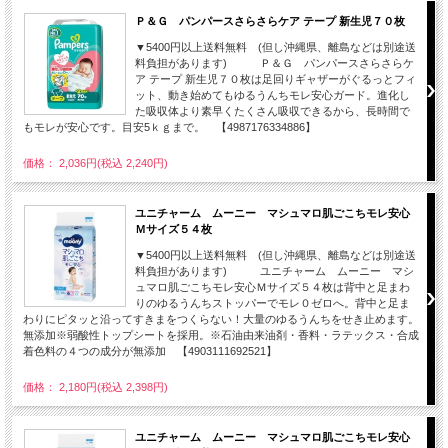
Ｐ＆Ｇ パンパースさらさらケア テープ 新生児７０枚
▼5400円以上送料無料 (但し沖縄県、離島などは別途送
料負担があります) Ｐ＆Ｇ パンパースさらさらケ
ア テープ 新生児７０枚は足回りギャザーがぐるっとフィ
ット、動き始めてもゆるうんちモレ安心ガード。進化し
た吸収体より素早くたくさん吸収できるから、長時間で
もモレが安心です。目安5ｋｇまで。 【4987176334886】
価格： 2,036円(税込 2,240円)
ユニチャーム ムーニー マシュマロ肌ごこちモレ安心
Ｍサイズ５４枚
▼5400円以上送料無料 (但し沖縄県、離島などは別途送
料負担があります) ユニチャーム ムーニー マシ
ュマロ肌ごこちモレ安心Ｍサイズ５４枚は背中と足まわ
りのゆるうんちストッパーでモレ０ゼロへ。背中と足ま
わりにピタッと沿ってすきまをつくらない！大量のゆるうんちをせき止めます。
無添加※弱酸性トップシートを採用。※石油由来油剤・香料・ラテックス・合成
着色料の４つの成分が無添加 【4903111692521】
価格： 2,180円(税込 2,398円)
ユニチャーム ムーニー マシュマロ肌ごこちモレ安心