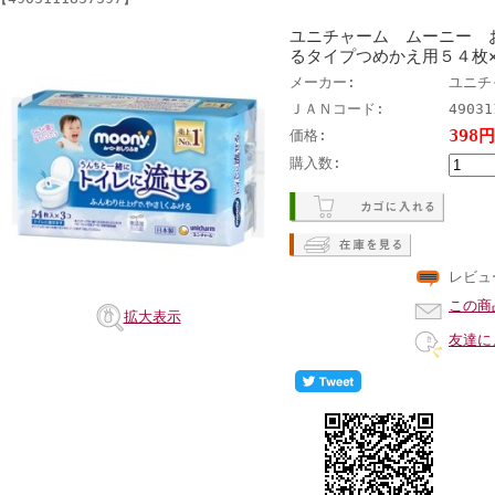
ユニチャーム ムーニー 
るタイプつめかえ用５４枚
メーカー:
ユニチ
ＪＡＮコード:
49031
398
価格:
購入数:
レビュ
この商
拡大表示
友達に