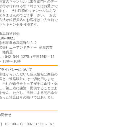
注文のキャンセルは出荷部門へのデー
移行が行われる朝７時まではお受けで
ます。 それ以降のキャンセルはお受
できませんのでご了承下さい。 お支
方法が銀行振込のお客様はご入金前で
たらキャンセル可能です。
返品時送付先
96-0021
京都昭島市武蔵野3-3-2
式会社エーアンドティー 多摩営業
 雑貨屋
EL：042-544-1275（平日10時～12
・13時～16時
プライバシーについて
客様からいただいた個人情報は商品の
送とご連絡以外には一切使用しませ
。当社が責任をもって安全に蓄積・保
し、第三者に譲渡・提供することはあ
ません。ただし、法律による開示命令
あった場合はその限りではありませ
ん。
お問合せ
日 10：00～12：00/13：00～16：