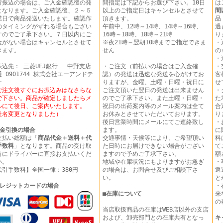
行振込の場合は、ご入金確認後の発
間指定は下記からお選び下さい。10日
は
となります。ご入金確認後、２～５
以上のご指定日はキャンセルとさせて
間
業日で商品発送いたします。確認作
頂きます。
品
のタイミングがずれる場合もござい
午前中、12時～14時、14時～16時、
過
すのでご了承下さい。７日以内にご
16時～18時、18時～21時
り
金がない場合はキャンセルとさせて
※夜21時～翌朝10時までご指定できま
・
きます。
せん
の
・
振込先： 三菱UFJ銀行 中野支店
・ご注文（前払いの場合はご入金確
・
 0901744 株式会社エーアンドテ
認）の発送は迅速な発送を心がけてお
客
ー
りますが、金曜、土曜・日曜・祝日に
せ
ご注文後すぐにお振込みはなさらな
ご注文頂いた翌日の発送は出来ません
・
で下さい。商品が確定しましたらメ
のでご了承下さい。また土曜・日曜・
た
ルにて後日、ご案内いたします。
祝日の出荷案内等のメール案内は全て
合
社名変更となりました）
お休みとさせていただいております。
り
後日営業時間にメールにてご連絡致し
・
金引換の場合
ます。
に
支払い総額は「
商品代金＋送料＋代
交通事情・天候等により、ご希望頂い
料
手数料
」となります。商品の受け取
た日時にお届けできない場合がござい
て
時にドライバーに直接お支払いくだ
ますので予めご了承下さい。
額
い。
地域や在庫状況にもよりますがお急ぎ
・
代引手数料】全国一律：380円
の場合は、お問合せ及びご相談下さ
返
い。
と
レジットカードの場合
・
■
在庫について
来
の
当店取扱商品の在庫はWEB店以外の支店
および、卸売部門との在庫共有となっ
キ