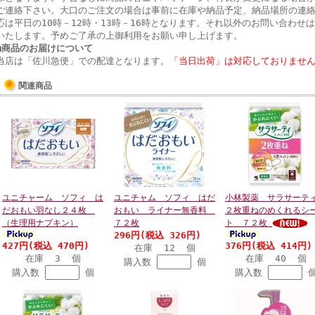
ご連絡下さい。大口のご注文の場合は事前に在庫や納品予定、納品場所の連
応は平日の10時－12時・13時－16時となります。それ以外のお問い合わせ
いたします。予めご了承の上御利用をお願い申し上げます。
■商品のお届けについて
当店は「佐川急便」での配達となります。
「当日出荷」は対応しておりませ
関連商品
ユニチャーム ソフィ は
ユニチャム ソフィ はだ
小林製薬 サラサー
だおもい羽なし２４枚
おもい ライナー無香料
２枚重ねのめくれるシ
（生理用ナプキン）
７２枚
ト ７２枚
296円(税込 326円)
427円(税込 470円)
376円(税込 414円)
在庫 12 個
在庫 3 個
在庫 40 個
購入数
個
購入数
個
購入数