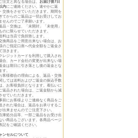
ご注文と異なる場合は、
お届け後7日
以内
にご連絡ください。速やかに返
・交換をさせていただきます。期間を
ぎてからのご返品は一切お受けしてお
ませんのでご了承願います。
返品・交換は、「未開封」「未使用」
ものに限らせていただきます。
送料は当店で負担致します。
交換商品をご用意出来ない場合は、お
様のご指定口座へ代金全額をご返金さ
て頂きます。
クレジットカードを利用して購入され
場合、カード会社の変更が出来ない場
返金は期日に引き落とし後の返金とな
ます。
お客様都合の理由による、返品・交換
関しては送料およびご返金の振込手数
は、お客様負担となります。着払いに
ご返品された場合は、ご返金額から減
させていただきます。
事前にお客様よりご連絡なく商品をご
送された場合は、返品をお承りするこ
が出来ませんのでご注意下さい。
在庫処分品等、一部ご返品をお受け出
ない商品もございます。各商品ページ
表記をご確認ください。
ャンセルについて