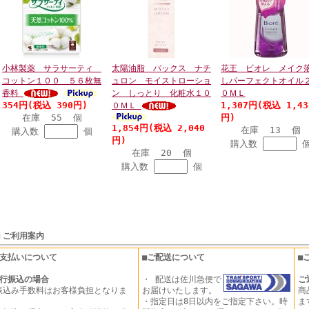
小林製薬 サラサーティ
太陽油脂 パックス ナチ
花王 ビオレ メイク
コットン１００ ５６枚無
ュロン モイストローショ
しパーフェクトオイル
香料
ン しっとり 化粧水１０
０ＭＬ
354円(税込 390円)
1,307円(税込 1,43
０ＭＬ
在庫 55 個
円)
1,854円(税込 2,040
在庫 13 個
購入数
個
円)
購入数
在庫 20 個
購入数
個
ご利用案内
お支払いについて
■ご配送について
■
行振込の場合
・ 配送は佐川急便で
ご
振込み手数料はお客様負担となりま
お届けいたします。
商
。
・指定日は8日以内をご指定下さい。時
ま