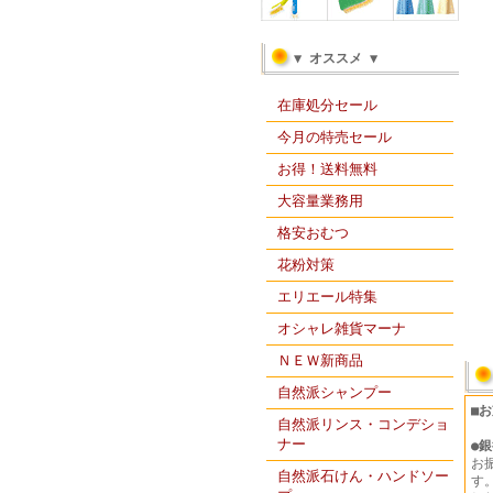
▼ オススメ ▼
在庫処分セール
今月の特売セール
お得！送料無料
大容量業務用
格安おむつ
花粉対策
エリエール特集
オシャレ雑貨マーナ
ＮＥＷ新商品
自然派シャンプー
■
自然派リンス・コンデショ
ナー
●
銀
お
自然派石けん・ハンドソー
す