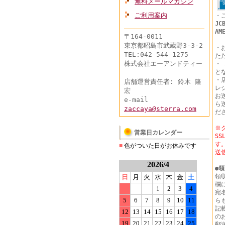
無料メールマガジン
ご利用案内
・
JC
AM
〒164-0011
東京都昭島市武蔵野3-3-2
・
TEL:042-544-1275
た
株式会社エーアンドティー
・
と
・
店舗運営責任者: 鈴木 隆
レ
宏
お
e-mail
ら
zaccaya@sterra.com
だ
※
営業日カレンダー
S
す
■
色がついた日がお休みです
送
2026/4
●
領
領
日
月
火
水
木
金
土
欄
1
2
3
4
宛
5
6
7
8
9
10
11
ら
記
12
13
14
15
16
17
18
の
19
20
21
22
23
24
25
郵