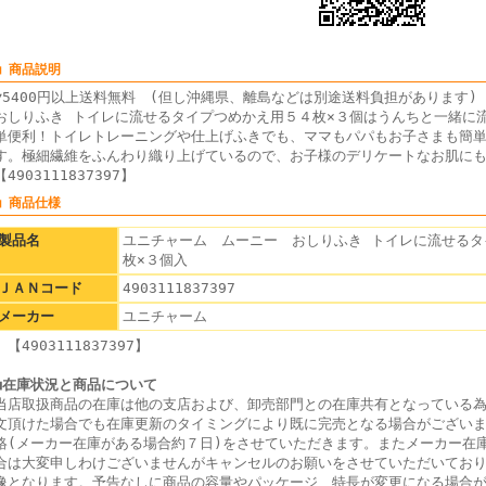
■ 商品説明
▼5400円以上送料無料 (但し沖縄県、離島などは別途送料負担がありま
おしりふき トイレに流せるタイプつめかえ用５４枚×３個はうんちと一緒に
単便利！トイレトレーニングや仕上げふきでも、ママもパパもお子さまも簡
す。極細繊維をふんわり織り上げているので、お子様のデリケートなお肌に
【4903111837397】
■ 商品仕様
製品名
ユニチャーム ムーニー おしりふき トイレに流せるタ
枚×３個入
ＪＡＮコード
4903111837397
メーカー
ユニチャーム
【4903111837397】
■在庫状況と商品について
当店取扱商品の在庫は他の支店および、卸売部門との在庫共有となっている
文頂けた場合でも在庫更新のタイミングにより既に完売となる場合がござい
絡(メーカー在庫がある場合約７日)をさせていただきます。またメーカー在
合は大変申しわけございませんがキャンセルのお願いをさせていただいてお
像となります。予告なしに商品の容量やパッケージ、特長が変更になる場合