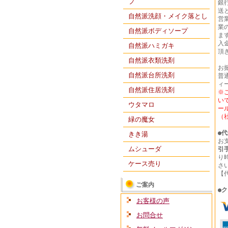
プ
銀
送
自然派洗顔・メイク落とし
営
業
自然派ボディソープ
ま
入
自然派ハミガキ
頂
自然派衣類洗剤
お
自然派台所洗剤
普通
ィ
自然派住居洗剤
※
い
ウタマロ
ー
（
緑の魔女
●
代
きき湯
お
ムシューダ
引
り
ケース売り
さ
【
ご案内
●
ク
お客様の声
お問合せ