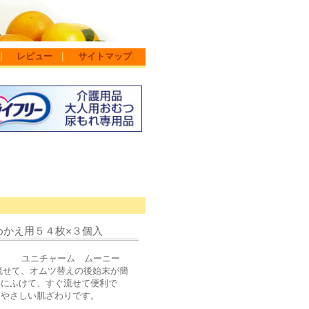
｜
レビュー
｜
サイトマップ
めかえ用５４枚×３個入
す) ユニチャーム ムーニー
流せて、オムツ替えの後始末が簡
単にふけて、すぐ流せて便利で
もやさしい肌ざわりです。