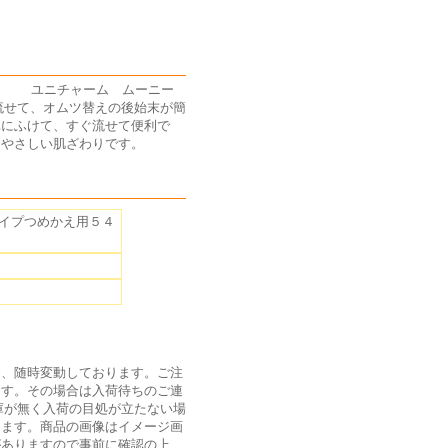
す) ユニチャーム ムーニー
流せて、オムツ替えの後始末が簡
単にふけて、すぐ流せて便利で
もやさしい肌ざわりです。
イプつめかえ用５４
為、随時変動しております。ご注
ます。その場合は入荷待ちのご連
庫が無く入荷の目処が立たない場
ります。商品の画像はイメージ画
がありますので事前に確認の上、