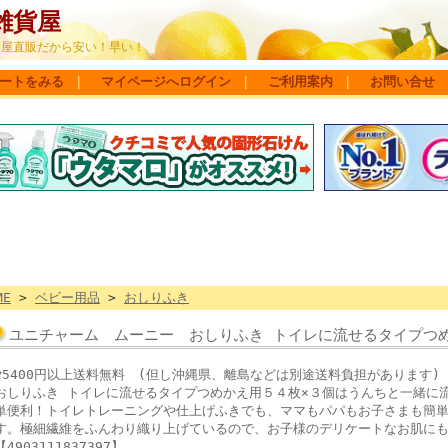
雑貨屋
問屋直販だから安い！早い！
ートをみる
｜
マイページへログイン
｜
ご利用案内
｜
お問い合せ
ME
>
ベビー用品
>
おしりふき
ユニチャーム ムーニー おしりふき トイレに流せるタイプつ
▼5400円以上送料無料 (但し沖縄県、離島などは別途送料負担がありま
おしりふき トイレに流せるタイプつめかえ用５４枚×３個はうんちと一緒に
単便利！トイレトレーニングや仕上げふきでも、ママもパパもお子さまも簡
す。極細繊維をふんわり織り上げているので、お子様のデリケートなお肌に
【4903111837397】