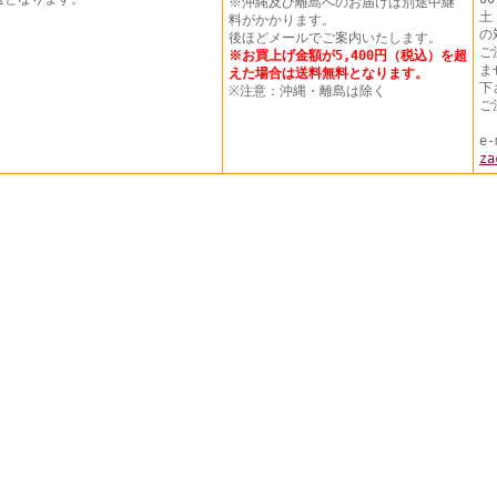
※沖縄及び離島へのお届けは別途中継
土
料がかかります。
の
後ほどメールでご案内いたします。
ご
※お買上げ金額が5,400円（税込）を超
ま
えた場合は送料無料となります。
下
※注意：沖縄・離島は除く
ご
e-
za