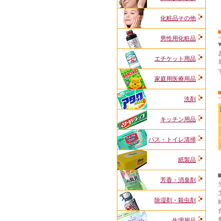
化粧品その他
男性用化粧品
エチケット用品
家庭用医療用品
洗剤
キッチン用品
バス・トイレ清掃
紙製品
芳香・消臭剤
除湿剤・殺虫剤
生理用品