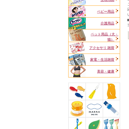
ベビー用品
介護用品
ペット用品（犬・
猫）
アクセサリ 雑貨
家電・生活雑貨
美容・健康