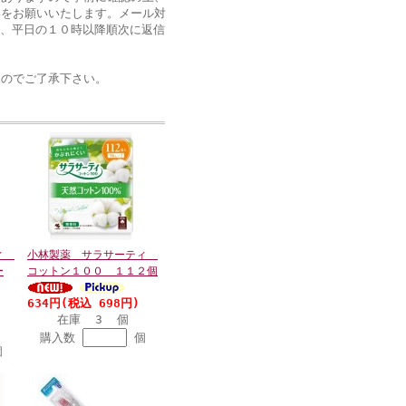
絡をお願いいたします。メール対
は、平日の１０時以降順次に返信
ん
のでご了承下さい。
ティ
小林製薬 サラサーティ
ー
コットン１００ １１２個
634円(税込 698円)
在庫 3 個
購入数
個
個