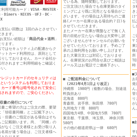
ている為、随時変動しております。
ご
ご注文頂けた場合でも在庫更新のタイ
タ
ご利用可能カード：
VISA
・
MASTER
・
ミングにより既に完売となる場合がご
き
B
・
Diners
・
NICOS
・
UFJ
・
DC
・
ざいます。その場合は入荷待ちのご連
け
EX
絡(メーカー在庫がある場合約７日)を
払
させていただきます。
し
お支払い回数は 1回のみとさせてい
またメーカー在庫が廃盤などで無く入
だきます。
荷の目処が立たない場合は大変申し訳
ご
 お支払い総額は「
商品代金＋送料
」
ございませんがキャンセルのお願いを
〒1
なります。
させていただいております。予めご了
東
店ではセキュリティ上の配慮からク
承の上御利用をお願い申し上げます。
株
ジットカード利用控は、原則として
また大量注文には対応しておりませ
所
送りしておりません。カード会社か
ん。在庫状況のお問合せ及びご相談は
T
送付されますご利用明細をご確認く
メール又はお電話でご連絡下さい。
時
さい。
■
クレジットカードのセキュリティは
■ ご配送料金について
お
SLというシステムを利用しておりま
(2021年4月1日より改正）
発
。カード番号は暗号化されて安全に
沖縄県 1980円（複数の場合、別途送
ん
信されますので、ご安心ください。
料負担あり
管
北海道 880円
り
収書の発行について
青森県、岩手県、秋田県 780円
が
収書ご希望の方はご注文の際、要望
九州地方７県 880円
に「領収書同梱」とご記載下さい。
四国地方4県、中国地方5県 780円
名・但書のご指定がある場合はそち
東京都、千葉県、埼玉県、 神奈川県
もご記載願います。尚、「同梱」の
■
580円
載がなくご注文者様とお受け取り人
その他の都道府県は一律 680円
お名前が違う場合は、ご注文者様へ
平
送となります。
00