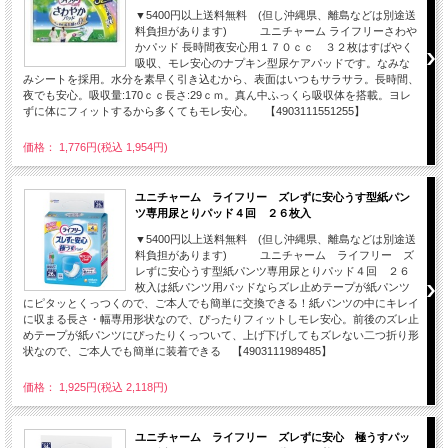
▼5400円以上送料無料 (但し沖縄県、離島などは別途送
料負担があります) ユニチャーム ライフリーさわや
かパッド 長時間夜安心用１７０ｃｃ ３２枚はすばやく
吸収、モレ安心のナプキン型尿ケアパッドです。なみな
みシートを採用。水分を素早く引き込むから、表面はいつもサラサラ。長時間、
夜でも安心。吸収量:170ｃｃ長さ:29ｃｍ。真ん中ふっくら吸収体を搭載。ヨレ
ずに体にフィットするから多くてもモレ安心。 【4903111551255】
価格： 1,776円(税込 1,954円)
ユニチャーム ライフリー ズレずに安心うす型紙パン
ツ専用尿とりパッド４回 ２６枚入
▼5400円以上送料無料 (但し沖縄県、離島などは別途送
料負担があります) ユニチャーム ライフリー ズ
レずに安心うす型紙パンツ専用尿とりパッド４回 ２６
枚入は紙パンツ用パッドならズレ止めテープが紙パンツ
にピタッとくっつくので、ご本人でも簡単に交換できる！紙パンツの中にキレイ
に収まる長さ・幅専用形状なので、ぴったりフィットしモレ安心。前後のズレ止
めテープが紙パンツにぴったりくっついて、上げ下げしてもズレない二つ折り形
状なので、ご本人でも簡単に装着できる 【4903111989485】
価格： 1,925円(税込 2,118円)
ユニチャーム ライフリー ズレずに安心 極うすパッ