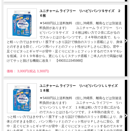
ユニチャーム ライフリー リハビリパンツＳサイズ ２
６枚
▼5400円以上送料無料 (但し沖縄県、離島などは別途送
料負担があります) ユニチャーム ライフリー リハ
ビリパンツＳサイズ ２６枚は軽い力で２倍に広がるの
でスルッとはけるパンツです。２４年秋の改良で、もっ
と軽～い力ではきやすい！股下すっきり設計で独自のスリット搭載により、身体
とのすきまを防ぐ。パンツ用パッドとのフィット性がＵＰしさらに安心。背中・
足ぐりピタっとギャザーが背中・足ぐりにピタッとフィットするのでスキマモレ
を低減。２０１９年春から、更にらくらくステッチ搭載！ご本人の力で両脇が破
けてサッと脱げる機能に改良！ 【4903111545988】
価格： 3,000円(税込 3,300円)
ユニチャーム ライフリー リハビリパンツＬＬサイズ
１８枚
▼5400円以上送料無料 (但し沖縄県、離島などは別途送
料負担があります) ユニチャーム ライフリー リハ
ビリパンツＬＬサイズ １８枚は軽い力で２倍に広がる
のでスルッとはけるパンツです。２４年秋の改良で、も
っと軽～い力ではきやすい！股下すっきり設計で独自のスリット搭載により、身
体とのすきまを防ぐ。パンツ用パッドとのフィット性がＵＰしさらに安心。背
中・足ぐりピタっとギャザーが背中・足ぐりにピタッとフィットするのでスキマ
モレを低減。２０１９年春から、更にらくらくステッチ搭載！ご本人の力で両脇