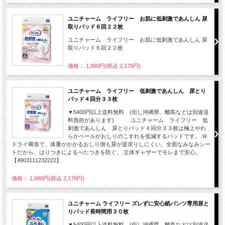
ユニチャーム ライフリー お肌に低刺激であんしん 尿
取りパッド６回２２枚
ユニチャーム ライフリー お肌に低刺激であんしん 尿
取りパッド６回２２枚
価格： 1,980円(税込 2,178円)
ユニチャーム ライフリー 低刺激であんしん 尿とり
パッド４回分３３枚
▼5400円以上送料無料 (但し沖縄県、離島などは別途送
料負担があります) ユニチャーム ライフリー 低
刺激であんしん 尿とりパッド４回分３３枚は極上やわ
らかベールがおしりのこすれを低減するパッドです。.Ｗ
ドライ構造で、体重がかかるおしり側も尿が逆戻りしにくい。全面なみなみシー
トだから、はりつきによるべたつきを防ぐ。.立体ギャザーでモレまで安心。
【4903111232222】
価格： 1,980円(税込 2,178円)
ユニチャーム ライフリー ズレずに安心紙パンツ専用尿と
りパッド長時間用３０枚
▼5400円以上送料無料 (但し沖縄県、離島などは別途送