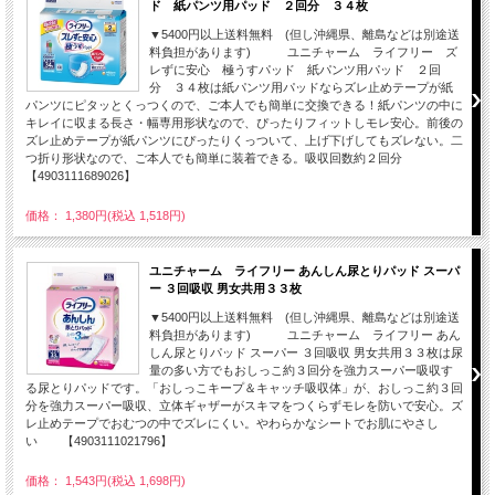
ド 紙パンツ用パッド ２回分 ３４枚
▼5400円以上送料無料 (但し沖縄県、離島などは別途送
料負担があります) ユニチャーム ライフリー ズ
レずに安心 極うすパッド 紙パンツ用パッド ２回
分 ３４枚は紙パンツ用パッドならズレ止めテープが紙
パンツにピタッとくっつくので、ご本人でも簡単に交換できる！紙パンツの中に
キレイに収まる長さ・幅専用形状なので、ぴったりフィットしモレ安心。前後の
ズレ止めテープが紙パンツにぴったりくっついて、上げ下げしてもズレない。二
つ折り形状なので、ご本人でも簡単に装着できる。吸収回数約２回分
【4903111689026】
価格： 1,380円(税込 1,518円)
ユニチャーム ライフリー あんしん尿とりパッド スーパ
ー ３回吸収 男女共用３３枚
▼5400円以上送料無料 (但し沖縄県、離島などは別途送
料負担があります) ユニチャーム ライフリー あん
しん尿とりパッド スーパー ３回吸収 男女共用３３枚は尿
量の多い方でもおしっこ約３回分を強力スーパー吸収す
る尿とりパッドです。「おしっこキープ＆キャッチ吸収体」が、おしっこ約３回
分を強力スーパー吸収、立体ギャザーがスキマをつくらずモレを防いで安心。ズ
レ止めテープでおむつの中でズレにくい。やわらかなシートでお肌にやさし
い 【4903111021796】
価格： 1,543円(税込 1,698円)