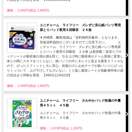
価格： 2,545円(税込 2,800円)
ユニチャーム ライフリー ズレずに安心紙パンツ専用
尿とりパッド夜用６回吸収 ２６枚
▼沖縄県、離島地域は「送料無料対象外」となります。
別途送料負担がございますのでご注意下さい。 ユ
ニチャーム ライフリー ズレずに安心紙パンツ専用尿
とりパッド夜用６回吸収 ２６枚 は新搭載！逆戻りブロ
ックシートが吸収後の濡れ感を防ぐ。引き上げ時に吸収体がドーム形状に変形し
体との間にスキマをつくらない。紙パンツの中にキレイに収まる最長５７ｃｍな
ので、ぴったりフィットしモレ安心。前後のズレ止めテープが紙パンツにぴった
りくっついて、上げ下げしてもズレない。くり返し吸収シートが高齢者特有の尿
の目詰まり抑制を実現 【4903111343218】
価格： 2,545円(税込 2,800円)
ユニチャーム ライフリー さわやかパッド快適の中量
用４５ｃｃ ４５枚
ユニチャーム ライフリー さわやかパッド快適の中量
用４５ｃｃ ４５枚
価格： 1,074円(税込 1,182円)