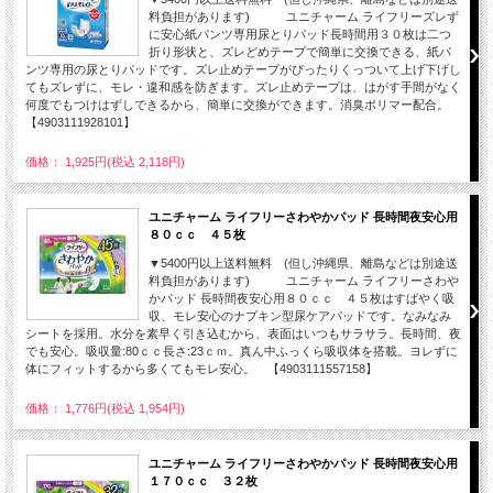
料負担があります) ユニチャーム ライフリーズレず
に安心紙パンツ専用尿とりパッド長時間用３０枚は二つ
折り形状と、ズレどめテープで簡単に交換できる、紙パ
ンツ専用の尿とりパッドです。ズレ止めテープがぴったりくっついて上げ下げし
てもズレずに、モレ・違和感を防ぎます。ズレ止めテープは、はがす手間がなく
何度でもつけはずしできるから、簡単に交換ができます。消臭ポリマー配合。
【4903111928101】
価格： 1,925円(税込 2,118円)
ユニチャーム ライフリーさわやかパッド 長時間夜安心用
８０ｃｃ ４５枚
▼5400円以上送料無料 (但し沖縄県、離島などは別途送
料負担があります) ユニチャーム ライフリーさわや
かパッド 長時間夜安心用８０ｃｃ ４５枚はすばやく吸
収、モレ安心のナプキン型尿ケアパッドです。なみなみ
シートを採用。水分を素早く引き込むから、表面はいつもサラサラ。長時間、夜
でも安心。吸収量:80ｃｃ長さ:23ｃｍ。真ん中ふっくら吸収体を搭載。ヨレずに
体にフィットするから多くてもモレ安心。 【4903111557158】
価格： 1,776円(税込 1,954円)
ユニチャーム ライフリーさわやかパッド 長時間夜安心用
１７０ｃｃ ３２枚