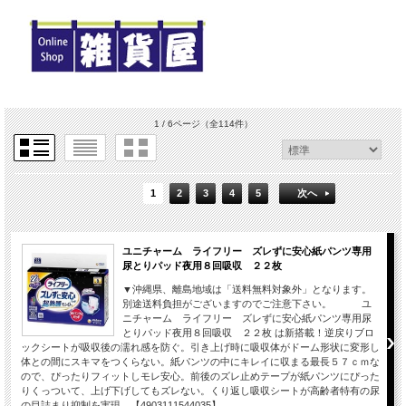
1 / 6ページ
（全114件）
1
2
3
4
5
次へ
ユニチャーム ライフリー ズレずに安心紙パンツ専用
尿とりパッド夜用８回吸収 ２２枚
▼沖縄県、離島地域は「送料無料対象外」となります。
別途送料負担がございますのでご注意下さい。 ユ
ニチャーム ライフリー ズレずに安心紙パンツ専用尿
とりパッド夜用８回吸収 ２２枚 は新搭載！逆戻りブロ
ックシートが吸収後の濡れ感を防ぐ。引き上げ時に吸収体がドーム形状に変形し
体との間にスキマをつくらない。紙パンツの中にキレイに収まる最長５７ｃｍな
ので、ぴったりフィットしモレ安心。前後のズレ止めテープが紙パンツにぴった
りくっついて、上げ下げしてもズレない。くり返し吸収シートが高齢者特有の尿
の目詰まり抑制を実現 【4903111544035】