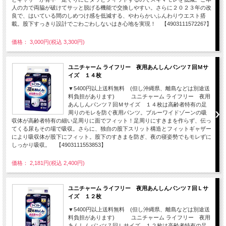
人の力で両脇が破けてサッと脱げる機能で交換しやすい。さらに２０２３年の改
良で、はいている間のしめつけ感を低減する、やわらかいふんわりウエスト搭
載。股下すっきり設計でごわごわしないはき心地を実現！ 【4903111572267】
価格： 3,000円(税込 3,300円)
ユニチャーム ライフリー 夜用あんしんパンツ７回Ｍサ
イズ １４枚
▼5400円以上送料無料 (但し沖縄県、離島などは別途送
料負担があります) ユニチャーム ライフリー 夜用
あんしんパンツ７回Ｍサイズ １４枚は高齢者特有の足
周りのモレを防ぐ夜用パンツ。ブルーワイドゾーンの吸
収体が高齢者特有の細い足周りに面でフィット！足周りにすきまを作らず、伝っ
てくる尿もその場で吸収。さらに、独自の股下スリット構造とフィットギャザー
により吸収体が股下にフィット。股下のすきまを防ぎ、夜の寝姿勢でもモレずに
しっかり吸収。 【4903111553853】
価格： 2,181円(税込 2,400円)
ユニチャーム ライフリー 夜用あんしんパンツ７回Ｌサ
イズ １２枚
▼5400円以上送料無料 (但し沖縄県、離島などは別途送
料負担があります) ユニチャーム ライフリー 夜用
あんしんパンツ７回Ｌサイズ １２枚は高齢者特有の足