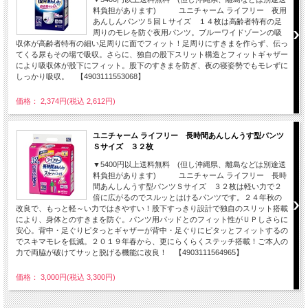
料負担があります) ユニチャーム ライフリー 夜用
あんしんパンツ５回Ｌサイズ １４枚は高齢者特有の足
周りのモレを防ぐ夜用パンツ。ブルーワイドゾーンの吸
収体が高齢者特有の細い足周りに面でフィット！足周りにすきまを作らず、伝っ
てくる尿もその場で吸収。さらに、独自の股下スリット構造とフィットギャザー
により吸収体が股下にフィット。股下のすきまを防ぎ、夜の寝姿勢でもモレずに
しっかり吸収。 【4903111553068】
価格： 2,374円(税込 2,612円)
ユニチャーム ライフリー 長時間あんしんうす型パンツ
Ｓサイズ ３２枚
▼5400円以上送料無料 (但し沖縄県、離島などは別途送
料負担があります) ユニチャーム ライフリー 長時
間あんしんうす型パンツＳサイズ ３２枚は軽い力で２
倍に広がるのでスルッとはけるパンツです。２４年秋の
改良で、もっと軽～い力ではきやすい！股下すっきり設計で独自のスリット搭載
により、身体とのすきまを防ぐ。パンツ用パッドとのフィット性がＵＰしさらに
安心。背中・足ぐりピタっとギャザーが背中・足ぐりにピタッとフィットするの
でスキマモレを低減。２０１９年春から、更にらくらくステッチ搭載！ご本人の
力で両脇が破けてサッと脱げる機能に改良！ 【4903111564965】
価格： 3,000円(税込 3,300円)