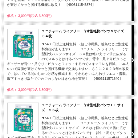
が破けてサッと脱げる機能に改良！ 【4903111546374】
価格： 3,000円(税込 3,300円)
ユニチャーム ライフリー うす型軽快パンツＳサイズ
３４枚
▼5400円以上送料無料 (但し沖縄県、離島などは別途送
料負担があります) ユニチャーム ライフリー うす
型軽快パンツＳサイズ ３４枚は軽い力で２倍に広がる
のでスルッとはけるパンツです。背中・足ぐりピタっと
ギャザーが背中・足ぐりにピタッとフィットするのでスキマモレを低減。ご本人
の力で両脇が破けてサッと脱げる機能で交換しやすい。さらに２０２３年の改良
で、はいている間のしめつけ感を低減する、やわらかいふんわりウエスト搭載。
股下すっきり設計でごわごわしないはき心地を実現！ 【4903111571840】
価格： 3,000円(税込 3,300円)
ユニチャーム ライフリー うす型軽快パンツＬＬサイ
ズ ２６枚
▼5400円以上送料無料 (但し沖縄県、離島などは別途送
料負担があります) ユニチャーム ライフリー うす
型軽快パンツＬＬサイズ ２６枚は軽い力で２倍に広が
るのでスルッとはけるパンツです。背中・足ぐりピタっ
とギャザーが背中・足ぐりにピタッとフィットするのでスキマモレを低減。ご本