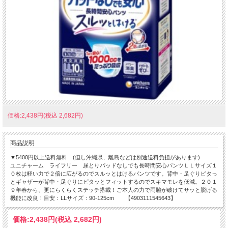
価格:2,438円(税込 2,682円)
商品説明
▼5400円以上送料無料 (但し沖縄県、離島などは別途送料負担があります)
ユニチャーム ライフリー 尿とりパッドなしでも長時間安心パンツＬＬサイズ１
０枚は軽い力で２倍に広がるのでスルッとはけるパンツです。背中・足ぐりピタっ
とギャザーが背中・足ぐりにピタッとフィットするのでスキマモレを低減。２０１
９年春から、更にらくらくステッチ搭載！ご本人の力で両脇が破けてサッと脱げる
機能に改良！目安：LLサイズ：90-125cm 【4903111545643】
価格:
2,438円
(税込 2,682円)