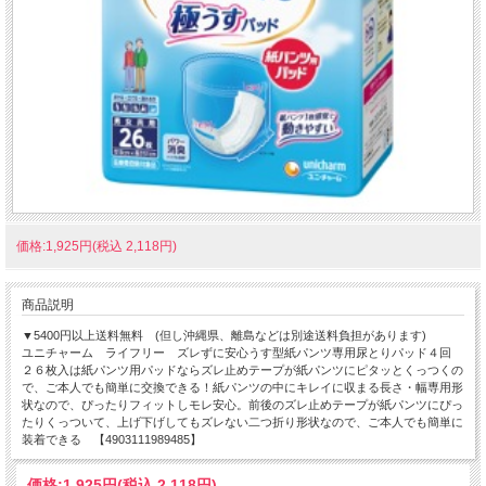
価格:1,925円(税込 2,118円)
商品説明
▼5400円以上送料無料 (但し沖縄県、離島などは別途送料負担があります)
ユニチャーム ライフリー ズレずに安心うす型紙パンツ専用尿とりパッド４回
２６枚入は紙パンツ用パッドならズレ止めテープが紙パンツにピタッとくっつくの
で、ご本人でも簡単に交換できる！紙パンツの中にキレイに収まる長さ・幅専用形
状なので、ぴったりフィットしモレ安心。前後のズレ止めテープが紙パンツにぴっ
たりくっついて、上げ下げしてもズレない二つ折り形状なので、ご本人でも簡単に
装着できる 【4903111989485】
価格:
1,925円
(税込 2,118円)