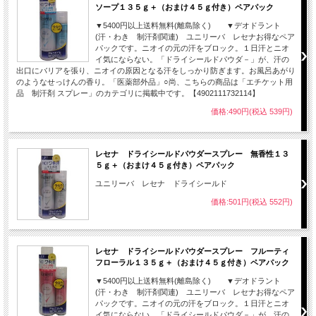
ソープ１３５ｇ＋（おまけ４５ｇ付き）ペアパック
▼5400円以上送料無料(離島除く) ▼デオドラント
(汗・わき 制汗剤関連) ユニリーバ レセナお得なペア
パックです。ニオイの元の汗をブロック。１日汗とニオ
イ気にならない。「ドライシールドパウダ－」が、汗の
出口にバリアを張り、ニオイの原因となる汗をしっかり防ぎます。お風呂あがり
のようなせっけんの香り。「医薬部外品」○尚、こちらの商品は「エチケット用
品 制汗剤 スプレー」のカテゴリに掲載中です。【4902111732114】
価格:490円(税込 539円)
レセナ ドライシールドパウダースプレー 無香性１３
５ｇ＋（おまけ４５ｇ付き）ペアパック
ユニリーバ レセナ ドライシールド
価格:501円(税込 552円)
レセナ ドライシールドパウダースプレー フルーティ
フローラル１３５ｇ＋（おまけ４５ｇ付き）ペアパック
▼5400円以上送料無料(離島除く) ▼デオドラント
(汗・わき 制汗剤関連) ユニリーバ レセナお得なペア
パックです。ニオイの元の汗をブロック。１日汗とニオ
イ気にならない。「ドライシールドパウダ－」が、汗の