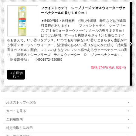
ファイントゥデイ シーブリーズ デオ＆ウォーターヴァ
ーベナクールの香り１６０ｍｌ
▼5400円以上送料無料 (但し沖縄県、離島などは別途送
料負担があります) ファイントゥデイ シーブリー
ズ デオ＆ウォーターヴァーベナクールの香り１６０ｍｌ
はつけた瞬間、すーっと爽快さらさら！汗と嫌なニオイ
をおさえて、いい香りをプラス。いつでも好印象ないい香りとさらさら素肌が叶
う制汗デオドラントウォーター。清潔感のあるいい香りがほのかに続く「持続型
香りカプセル」配合。レモンのようなフレッシュ感のあるヴァーベナクールの香
り、（販売名：シーブリーズ デオ＆ウォーター Ｄ ヴァーベナクール）。
「医薬部外品」 【4901872472086】
価格:574円(税込 632円)
＜在庫切
れ＞
お店のトップへ戻る
カートを見る
ご利用案内
特定商取引法表示