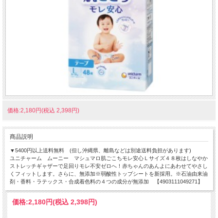
価格:2,180円(税込 2,398円)
商品説明
▼5400円以上送料無料 (但し沖縄県、離島などは別途送料負担があります)
ユニチャーム ムーニー マシュマロ肌ごこちモレ安心Ｌサイズ４８枚はしなやか
ストレッチギャザーで足回りモレ不安ゼロへ！赤ちゃんのあんよにあわせてやさし
くフィットします。さらに、無添加※弱酸性トップシートを新採用。※石油由来油
剤・香料・ラテックス・合成着色料の４つの成分が無添加 【4903111049271】
価格:
2,180円
(税込 2,398円)