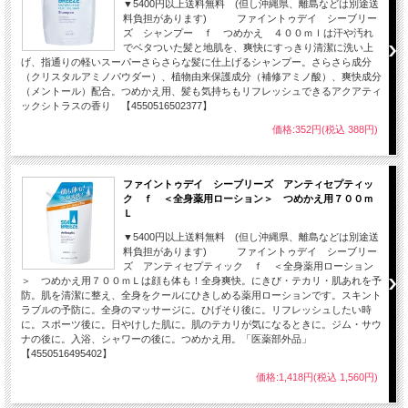
▼5400円以上送料無料 (但し沖縄県、離島などは別途送
料負担があります) ファイントゥデイ シーブリー
ズ シャンプー ｆ つめかえ ４００ｍｌは汗や汚れ
でベタついた髪と地肌を、爽快にすっきり清潔に洗い上
げ、指通りの軽いスーパーさらさらな髪に仕上げるシャンプー。さらさら成分
（クリスタルアミノパウダー）、植物由来保護成分（補修アミノ酸）、爽快成分
（メントール）配合。つめかえ用、髪も気持ちもリフレッシュできるアクアティ
ックシトラスの香り 【4550516502377】
価格:352円(税込 388円)
ファイントゥデイ シーブリーズ アンティセプティッ
ク ｆ ＜全身薬用ローション＞ つめかえ用７００ｍ
Ｌ
▼5400円以上送料無料 (但し沖縄県、離島などは別途送
料負担があります) ファイントゥデイ シーブリー
ズ アンティセプティック ｆ ＜全身薬用ローション
＞ つめかえ用７００ｍＬは顔も体も！全身爽快。にきび・テカリ・肌あれを予
防。肌を清潔に整え、全身をクールにひきしめる薬用ローションです。スキント
ラブルの予防に。全身のマッサージに。ひげそり後に。リフレッシュしたい時
に。スポーツ後に。日やけした肌に。肌のテカリが気になるときに。ジム・サウ
ナの後に。入浴、シャワーの後に。つめかえ用。「医薬部外品」
【4550516495402】
価格:1,418円(税込 1,560円)