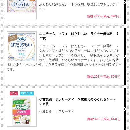
ふんわりなみなみシートを採用。敏感肌にやさしいナプ
キン
価格:427円(税込 470円)
ユニチャム ソフィ はだおもい ライナー無香料 ７
２枚
ユニチャム ソフィ はだおもい ライナー無香料 ７
２枚はソフィはだおもいライナーは、はだおもいナプキ
ンと同じトップシートを採用し、「吸収後もサラサラが
続く。敏感肌にやさしいライナー」です。おりものを吸
収したあともべたつかず、サラサラが続くから敏感肌にやさしい生理用ライナー
です。
価格:296円(税込 326円)
NEW
PICK UP
小林製薬 サラサーティ ２枚重ねのめくれるシート
７２枚
小林製薬 サラサーティ
価格:376円(税込 414円)