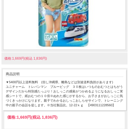
価格:1,669円(税込 1,836円)
商品説明
▼5400円以上送料無料 (但し沖縄県、離島などは別途送料負担があります)
ユニチャーム トレパンマン ブルービッグ ３０枚はいつものおむつとはちがう
デザインだから特別感たっぷり！おしっこの感覚がつかめるようになるおしっこ実
感シートで、紙おむつの１０倍※ぬれた感じがするから、お子さまがおしっこに気
づくきっかけになります。親子でわかるおしっこおしらせサインで、トレーニング
中の親子の会話を促します。※当社製品比。12-22ｋｇ 【4903111228560】
価格:
1,669円
(税込 1,836円)