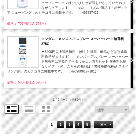
ェーブローションはひりひりせず肌をやさしくいたわり
ながらケアします。 ○尚、こちらの商品は「ボディケ
ア:シェービング」のカテゴリに掲載中です。 【49783742】
価格： 707円(税込 778円)
マンダム メンズ ヘアスプレー スーパーハード無香料
275G
▼5400円以上送料無料 (但し沖縄県、離島などは別途送
料負担があります) メンズ ヘアスプレー スーパーハー
ド無香料は速乾性でベタつかない強力セット 無香料お徳
なサイズ ○尚、こちらの商品は「男性基礎化粧品:スタイ
リング剤」のカテゴリに掲載中です。 【4902806197181】
価格： 543円(税込 598円)
1 / 5ページ
（全85件）
1
2
3
4
5
次へ