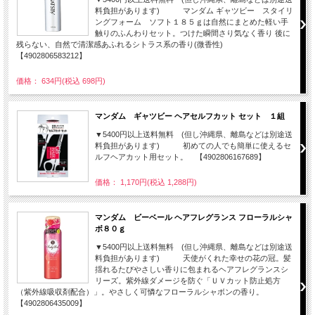
料負担があります) マンダム ギャツビー スタイリ
ングフォーム ソフト１８５ｇは自然にまとめた軽い手
触りのふんわりセット。つけた瞬間さり気なく香り 後に
残らない、自然で清潔感あふれるシトラス系の香り(微香性)
【4902806583212】
価格： 634円(税込 698円)
マンダム ギャツビー ヘアセルフカット セット １組
▼5400円以上送料無料 (但し沖縄県、離島などは別途送
料負担があります) 初めての人でも簡単に使えるセ
ルフヘアカット用セット。 【4902806167689】
価格： 1,170円(税込 1,288円)
マンダム ビーベール ヘアフレグランス フローラルシャ
ボ８０ｇ
▼5400円以上送料無料 (但し沖縄県、離島などは別途送
料負担があります) 天使がくれた幸せの花の冠。髪
揺れるたびやさしい香りに包まれるヘアフレグランスシ
リーズ。紫外線ダメージを防ぐ「ＵＶカット防止処方
（紫外線吸収剤配合）」。やさしく可憐なフローラルシャボンの香り。
【4902806435009】