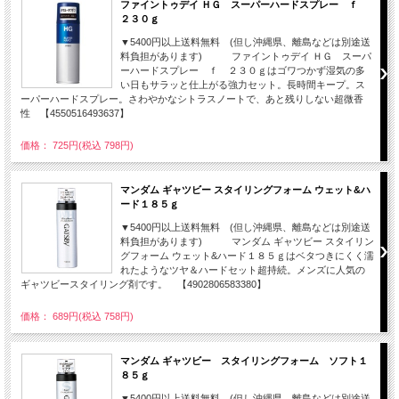
ファイントゥデイ ＨＧ スーパーハードスプレー ｆ
２３０ｇ
▼5400円以上送料無料 (但し沖縄県、離島などは別途送
料負担があります) ファイントゥデイ ＨＧ スーパ
ーハードスプレー ｆ ２３０ｇはゴワつかず湿気の多
い日もサラッと仕上がる強力セット。長時間キープ。ス
ーパーハードスプレー。さわやかなシトラスノートで、あと残りしない超微香
性 【4550516493637】
価格： 725円(税込 798円)
マンダム ギャツビー スタイリングフォーム ウェット&ハ
ード１８５ｇ
▼5400円以上送料無料 (但し沖縄県、離島などは別途送
料負担があります) マンダム ギャツビー スタイリン
グフォーム ウェット&ハード１８５ｇはベタつきにくく濡
れたようなツヤ＆ハードセット超持続。メンズに人気の
ギャツビースタイリング剤です。 【4902806583380】
価格： 689円(税込 758円)
マンダム ギャツビー スタイリングフォーム ソフト１
８５ｇ
▼5400円以上送料無料 (但し沖縄県、離島などは別途送