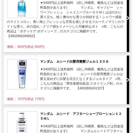
▼5400円以上送料無料 (但し沖縄県、離島などは別途送
料負担があります) マンダム ギャツビー シャ
ワーフレッシュ シャイニーブルー６０ＭＬはほのかに
香り立ち、軽く爽やかな香りが持続する！シャワー感覚
のライトコロン。青い海とフレッシュな空気を感じさせるフルーティマリンのラ
イトな香り。水の流れ・クリア感をイメージした印象的なボト ○尚、こちらの
商品は「ボディケア:ボディソープ」のカテゴリに掲載中です。
【4902806284652】
価格： 863円(税込 950円)
マンダム ルシード白髪用整髪ジェル１３０Ｇ
▼5400円以上送料無料 (但し沖縄県、離島などは別途送
料負担があります) ルシード白髪用整髪ジェルは
髪を染めずに白髪を目立たなくするジェルタイプ ○尚、
こちらの商品は「男性基礎化粧品:スタイリング剤」のカ
テゴリに掲載中です。 【4902806241327】
価格： 707円(税込 778円)
マンダム ルシード アフターシェーブローション１２
５ＭＬ
▼5400円以上送料無料 (但し沖縄県、離島などは別途送
料負担があります) マンダムルシードアフターシ