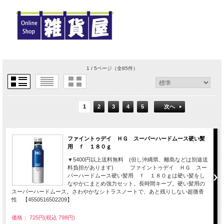
1 / 5ページ
（全85件）
1
2
3
4
5
次へ
ファイントゥデイ ＨＧ スーパーハードムース硬い髪
用 ｆ １８０ｇ
▼5400円以上送料無料 (但し沖縄県、離島などは別途送
料負担があります) ファイントゥデイ ＨＧ スー
パーハードムース硬い髪用 ｆ １８０ｇは硬い髪をし
なやかにまとめ強力セット。長時間キープ。硬い髪用の
スーパーハードムース。さわやかなシトラスノートで、あと残りしない超微香
性 【4550516502209】
価格： 725円(税込 798円)