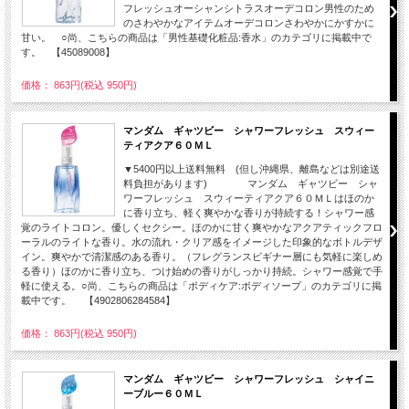
フレッシュオーシャンシトラスオーデコロン男性のため
のさわやかなアイテムオーデコロンさわやかにかすかに
甘い。 ○尚、こちらの商品は「男性基礎化粧品:香水」のカテゴリに掲載中で
す。 【45089008】
価格： 863円(税込 950円)
マンダム ギャツビー シャワーフレッシュ スウィー
ティアクア６０ＭＬ
▼5400円以上送料無料 (但し沖縄県、離島などは別途送
料負担があります) マンダム ギャツビー シャ
ワーフレッシュ スウィーティアクア６０ＭＬはほのか
に香り立ち、軽く爽やかな香りが持続する！シャワー感
覚のライトコロン。優しくセクシー。ほのかに甘く爽やかなアクアティックフロ
ーラルのライトな香り。水の流れ・クリア感をイメージした印象的なボトルデザ
イン。爽やかで清潔感のある香り。（フレグランスビギナー層にも気軽に楽しめ
る香り）ほのかに香り立ち、つけ始めの香りがしっかり持続。シャワー感覚で手
軽に使える。○尚、こちらの商品は「ボディケア:ボディソープ」のカテゴリに掲
載中です。 【4902806284584】
価格： 863円(税込 950円)
マンダム ギャツビー シャワーフレッシュ シャイニ
ーブルー６０ＭＬ