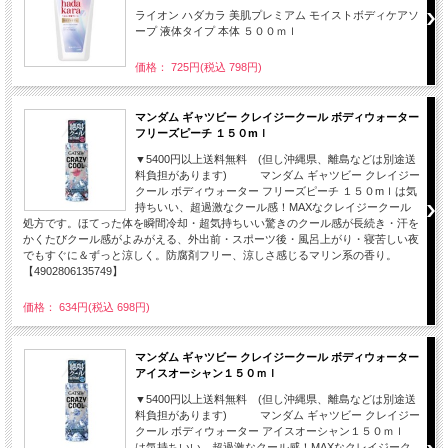
ライオン ハダカラ 美肌プレミアム モイストボディケアソ
ープ 液体タイプ 本体 ５００ｍｌ
価格： 725円(税込 798円)
マンダム ギャツビー クレイジークール ボディウォーター
フリーズピーチ １５０mｌ
▼5400円以上送料無料 (但し沖縄県、離島などは別途送
料負担があります) マンダム ギャツビー クレイジー
クール ボディウォーター フリーズピーチ １５０mｌは気
持ちいい、超過激なクール感！MAXなクレイジークール
処方です。ほてった体を瞬間冷却・超気持ちいい驚きのクール感が長続き・汗を
かくたびクール感がよみがえる、外出前・スポーツ後・風呂上がり・寝苦しい夜
でもすぐに＆ずっと涼しく。防腐剤フリー、涼しさ感じるマリン系の香り。
【4902806135749】
価格： 634円(税込 698円)
マンダム ギャツビー クレイジークール ボディウォーター
アイスオーシャン１５０ｍｌ
▼5400円以上送料無料 (但し沖縄県、離島などは別途送
料負担があります) マンダム ギャツビー クレイジー
クール ボディウォーター アイスオーシャン１５０ｍｌ
は気持ちいい、超過激なクール感！MAXなクレイジーク