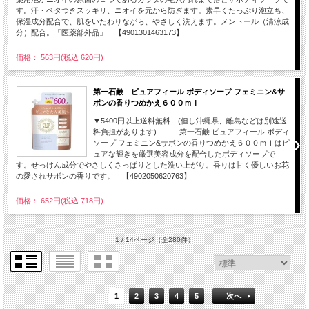
す。汗・ベタつきスッキリ、ニオイを元から防ぎます。素早くたっぷり泡立ち、
保湿成分配合で、肌をいたわりながら、やさしく洗えます。メントール（清涼成
分）配合。「医薬部外品」 【4901301463173】
価格： 563円(税込 620円)
第一石鹸 ピュアフィール ボディソープ フェミニン&サ
ボンの香りつめかえ６００ｍｌ
▼5400円以上送料無料 (但し沖縄県、離島などは別途送
料負担があります) 第一石鹸 ピュアフィール ボディ
ソープ フェミニン&サボンの香りつめかえ６００ｍｌはピ
ュアな輝きを厳選美容成分を配合したボディソープで
す。せっけん成分でやさしくさっぱりとした洗い上がり。香りは甘く優しいお花
の愛されサボンの香りです。 【4902050620763】
価格： 652円(税込 718円)
1 / 14ページ
（全280件）
1
2
3
4
5
次へ