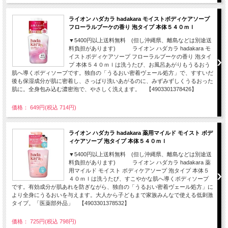
ライオン ハダカラ hadakara モイストボディケアソープ
フローラルブーケの香り 泡タイプ 本体５４０ｍｌ
▼5400円以上送料無料 (但し沖縄県、離島などは別途送
料負担があります) ライオン ハダカラ hadakara モ
イストボディケアソープ フローラルブーケの香り 泡タイ
プ 本体５４０ｍｌは洗うたび、お風呂あがりもうるおう
肌へ導くボディソープです。独自の「うるおい密着ヴェール処方」で、すすいだ
後も保湿成分が肌に密着し、さっぱり洗いあがるのに、みずみずしくうるおった
肌に。全身包み込む濃密泡で、やさしく洗えます。 【4903301378426】
価格： 649円(税込 714円)
ライオン ハダカラ hadakara 薬用マイルド モイスト ボデ
ィケアソープ 泡タイプ 本体５４０ｍｌ
▼5400円以上送料無料 (但し沖縄県、離島などは別途送
料負担があります) ライオン ハダカラ hadakara 薬
用マイルド モイスト ボディケアソープ 泡タイプ 本体５
４０ｍｌは洗うたび、すこやかな肌へ導くボディソープ
です。有効成分が肌あれを防ぎながら、独自の「うるおい密着ヴェール処方」に
より全身にうるおいを与えます。大人から子どもまで家族みんなで使える低刺激
タイプ。「医薬部外品」 【4903301378532】
価格： 725円(税込 798円)