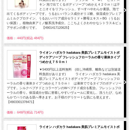
キン 泡で出てくるボディソープつめかえ４２０ｍｌは汗
とニオイをリフレッシュ、すべすべやわらか素肌、泡で
出てくるボディソープです。うるおいバランス成分オリゴ糖、保湿成分プレミア
ムミルクプロテイン、うるおいバリア成分セラミド＋酵母エキス＋BG（うるお
い保護）。植物由来アミノ酸系洗浄成分。ここちよくさわやかなシトラス＆ピュ
アサボンの香りです。 【4901417120625】
価格： 440円(税込 484円)
ライオン ハダカラ hadakara 美肌プレミアムモイストボ
ディケアソープ フレッシュフローラルの香り液体タイプ
つめかえ７５０ｍｌ
▼5400円以上送料無料 (但し沖縄県、離島などは別途送
料負担があります) ライオン ハダカラ hadakara 美
肌プレミアムモイストボディケアソープ フレッシュフロ
ーラルの香り液体タイプつめかえ７５０ｍｌ は液体ででるタイプのボディソー
プです。シルクペプチドとコラーゲンのWペプチド成分を配合。フレッシュフロ
ーラルの香り。保湿成分が肌に密着しやすいヴェールに変化し、洗うたび、なめ
らかでハリのある肌へ導きます。お子様のデリケートな肌にも使えます。
【4903301378471】
価格： 649円(税込 714円)
ライオン ハダカラ hadakara 美肌プレミアムモイストボ