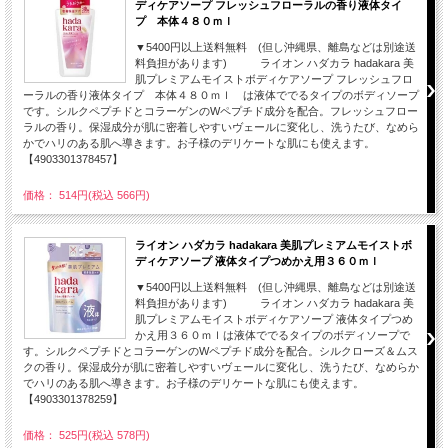
ディケアソープ フレッシュフローラルの香り液体タイ
プ 本体４８０ｍｌ
▼5400円以上送料無料 (但し沖縄県、離島などは別途送
料負担があります) ライオン ハダカラ hadakara 美
肌プレミアムモイストボディケアソープ フレッシュフロ
ーラルの香り液体タイプ 本体４８０ｍｌ は液体ででるタイプのボディソープ
です。シルクペプチドとコラーゲンのWペプチド成分を配合。フレッシュフロー
ラルの香り。保湿成分が肌に密着しやすいヴェールに変化し、洗うたび、なめら
かでハリのある肌へ導きます。お子様のデリケートな肌にも使えます。
【4903301378457】
価格： 514円(税込 566円)
ライオン ハダカラ hadakara 美肌プレミアムモイストボ
ディケアソープ 液体タイプつめかえ用３６０ｍｌ
▼5400円以上送料無料 (但し沖縄県、離島などは別途送
料負担があります) ライオン ハダカラ hadakara 美
肌プレミアムモイストボディケアソープ 液体タイプつめ
かえ用３６０ｍｌは液体ででるタイプのボディソープで
す。シルクペプチドとコラーゲンのWペプチド成分を配合。シルクローズ＆ムス
クの香り。保湿成分が肌に密着しやすいヴェールに変化し、洗うたび、なめらか
でハリのある肌へ導きます。お子様のデリケートな肌にも使えます。
【4903301378259】
価格： 525円(税込 578円)