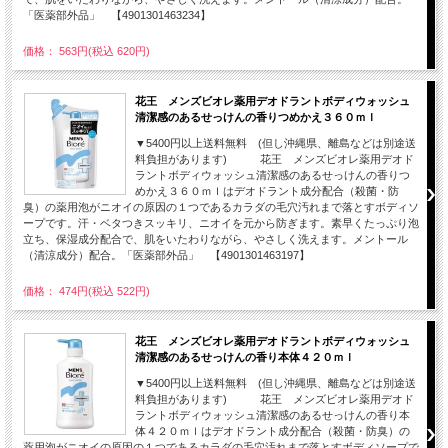
「医薬部外品」 【4901301463234】
価格： 563円(税込 620円)
花王 メンズビオレ薬用デオドラントボディウォッシュ
清潔感のあるせっけんの香りつめかえ３６０ｍｌ
▼5400円以上送料無料 (但し沖縄県、離島などは別途送
料負担があります) 花王 メンズビオレ薬用デオド
ラントボディウォッシュ清潔感のあるせっけんの香りつ
めかえ３６０ｍｌはデオドラント成分配合（殺菌・防
臭）の薬用泡がニオイの原因の１つであるカラダの毛穴汚れまで落とすボディソ
ープです。汗・ベタつきスッキリ、ニオイを元から防ぎます。素早くたっぷり泡
立ち、保湿成分配合で、肌をいたわりながら、やさしく洗えます。メントール
（清涼成分）配合。「医薬部外品」 【4901301463197】
価格： 474円(税込 522円)
花王 メンズビオレ薬用デオドラントボディウォッシュ
清潔感のあるせっけんの香り本体４２０ｍｌ
▼5400円以上送料無料 (但し沖縄県、離島などは別途送
料負担があります) 花王 メンズビオレ薬用デオド
ラントボディウォッシュ清潔感のあるせっけんの香り本
体４２０ｍｌはデオドラント成分配合（殺菌・防臭）の
薬用泡がニオイの原因の１つであるカラダの毛穴汚れまで落とすボディソープで