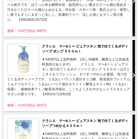
ール処方です。ほてった体を瞬間冷却・超気持ちいい驚きのクール感が長続き・
汗をかくたびクール感がよみがえる、外出前・スポーツ後・風呂上がり・寝苦し
い夜でもすぐに＆ずっと涼しく。防腐剤フリー、涼しさ感じるマリン系の香
り。 【4902806135732】
価格： 634円(税込 698円)
クラシエ マー&ミー ピュアスキン 泡で出てくるボディ
ソープ ポンプ ５５０ｍｌ
▼5400円以上送料無料 (但し沖縄県、離島などは別途送
料負担があります) クラシエ マー&ミー ピュアス
キン 泡で出てくるボディソープ ポンプ ５５０ｍｌは汗と
ニオイをリフレッシュ、すべすべやわらか素肌、泡で出
てくるボディソープです。うるおいバランス成分オリゴ糖、保湿成分プレミアム
ミルクプロテイン、うるおいバリア成分セラミド＋酵母エキス＋BG（うるおい
保護）。植物由来アミノ酸系洗浄成分。ここちよくさわやかなシトラス＆ピュア
サボンの香りです。 【4901417120618】
価格： 618円(税込 680円)
クラシエ マー&ミー ピュアスキン 泡で出てくるボディ
ソープつめかえ４２０ｍｌ
▼5400円以上送料無料 (但し沖縄県、離島などは別途送
料負担があります) クラシエ マー&ミー ピュアス