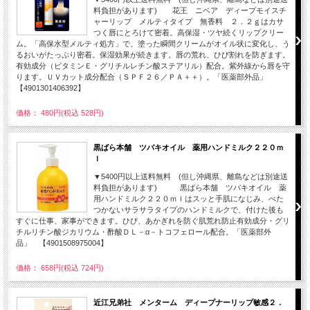
料負担があります) 花王 ニベア ディープモイスチ
ャーリップ メルティタイプ 無香料 ２．２ｇはカサ
つく唇にとろけて密着。高保湿・ツヤ続くリップクリー
ム。「高保水型メルティ処方」で、塗った瞬間クリームがオイル状に変化し、う
るおいがたっぷり密着。保湿効果が続きます。唇の荒れ、ひび割れを防ぎます。
有効成分（ビタミンＥ・グリチルレチン酸ステアリル）配合。紫外線から唇を守
ります。ＵＶカット成分配合（ＳＰＦ２６／ＰＡ＋＋）。「医薬部外品」
【4901301406392】
価格： 480円(税込 528円)
黒ばら本舗 ツバキオイル 薬用ハンドミルク２２０ｍ
ｌ
▼5400円以上送料無料 (但し沖縄県、離島などは別途送
料負担があります) 黒ばら本舗 ツバキオイル 薬
用ハンドミルク２２０ｍｌはスッと手肌になじみ、べた
つかないサラサラタイプのハンドミルクで、付けた後も
すぐに仕事、家事ができます。ひび、あかぎれを防ぐ肌荒れ防止有効成分・グリ
チルリチン酸ジカリウム・酢酸ＤＬ－α－トコフェロール配合。「医薬部外
品」 【4901508975004】
価格： 658円(税込 724円)
近江兄弟社 メンターム ディープナーリップ敏感２．