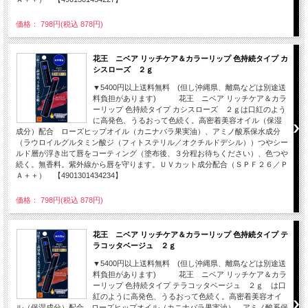
価格： 798円(税込 878円)
花王 ニベア リッチケア＆カラーリップ 色持続タイプ カ
シスローズ ２ｇ
▼5400円以上送料無料 (但し沖縄県、離島などは別途送
料負担があります) 花王 ニベア リッチケア＆カラ
ーリップ 色持続タイプ カシスローズ ２ｇは口紅のよう
に高発色、うるおって色続く。高密着美容オイル（保湿
成分）配合 ローズヒップオイル（カニナバラ果実油）、アミノ酸系保水成分
（ラウロイルグルタミン酸ジ（フィトステリル／オクチルドデシル））つやシー
ルド層が浮き出て唇をコーティング（塗布後、３分程お待ちください）、色つや
続く。無香料。紫外線から唇を守ります。ＵＶカット成分配合（ＳＰＦ２６／Ｐ
Ａ＋＋） 【4901301434234】
価格： 798円(税込 878円)
花王 ニベア リッチケア＆カラーリップ 色持続タイプ テ
ラコッタベージュ ２ｇ
▼5400円以上送料無料 (但し沖縄県、離島などは別途送
料負担があります) 花王 ニベア リッチケア＆カラ
ーリップ 色持続タイプ テラコッタベージュ ２ｇ は口
紅のように高発色、うるおって色続く。高密着美容オイ
ル（保湿成分）配合 ローズヒップオイル（カニナバラ果実油）、アミノ酸系保