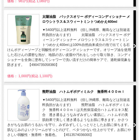
価格： 981円(税込 1,080円)
太陽油脂 パックスオリー ボディーコンディショナー メ
ロウシトラス＆スウィートミントつめかえ400ml
▼5400円以上送料無料 (但し沖縄県、離島などは別途送
料負担があります) 太陽油脂 パックスオリー ボデ
ィーコンディショナー メロウシトラス＆スウィートミン
トつめかえ400ml は100%自然由来成分の泡で出てくる石
けんボディーソープと弱酸性ボディーコンディショナーです。オリーブ油を使用
した石けんの濃密な泡が、地肌の古い皮脂や汚れをしっかり取り除き、コンディ
ショナーを全身に塗布してシャワーで洗い流すだけの簡単ケアで、過乾燥現象を
防ぎます。 【4904735058380】
価格： 1,000円(税込 1,100円)
熊野油脂 ハトムギボディミルク 無香料４００ｍｌ
▼5400円以上送料無料 (但し沖縄県、離島などは別途送
料負担があります) 熊野油脂 ハトムギボディミル
ク 無香料４００ｍｌは天然保湿成分ハトムギエキス配
合 透き通るようなみずみずしい素肌に。ハトムギの美
肌効果で美しく透き通るようなお肌に導きます。かさつ
きがちなお肌のうるおいを守り、みずみずしくしっとりとしたお肌に保ちます。
肌なじみのよいクリームがすっとのびて、ベタつかない仕上がりです。お肌にや
さしい弱酸性・無香料・無着色。 【4513574036000】