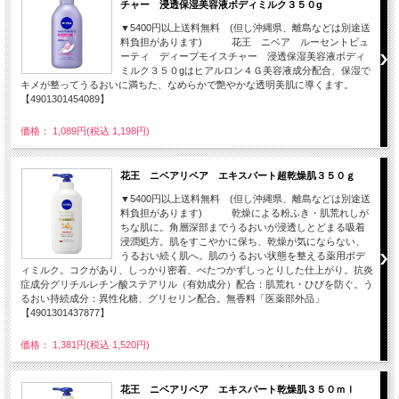
チャー 浸透保湿美容液ボディミルク３５０g
▼5400円以上送料無料 (但し沖縄県、離島などは別途送
料負担があります) 花王 ニベア ルーセントビュ
ーティ ディープモイスチャー 浸透保湿美容液ボディ
ミルク３５０gはヒアルロン４Ｇ美容液成分配合、保湿で
キメが整ってうるおいに満ちた、なめらかで艶やかな透明美肌に導くます。
【4901301454089】
価格： 1,089円(税込 1,198円)
花王 ニベアリペア エキスパート超乾燥肌３５０ｇ
▼5400円以上送料無料 (但し沖縄県、離島などは別途送
料負担があります) 乾燥による粉ふき・肌荒れしが
ちな肌に。角層深部までうるおいが浸透しとどまる吸着
浸潤処方。肌をすこやかに保ち、乾燥が気にならない、
うるおい続く肌へ。肌のうるおい状態を整える薬用ボデ
ィミルク。コクがあり、しっかり密着、べたつかずしっとりした仕上がり。抗炎
症成分グリチルレチン酸ステアリル（有効成分）配合：肌荒れ・ひびを防ぐ。う
るおい持続成分：異性化糖、グリセリン配合。無香料「医薬部外品」
【4901301437877】
価格： 1,381円(税込 1,520円)
花王 ニベアリペア エキスパート乾燥肌３５０ｍｌ