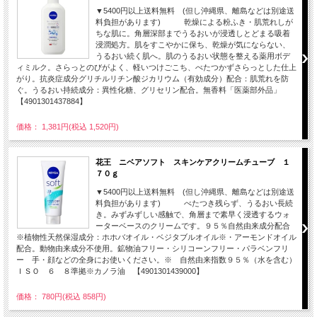
▼5400円以上送料無料 (但し沖縄県、離島などは別途送
料負担があります) 乾燥による粉ふき・肌荒れしが
ちな肌に。角層深部までうるおいが浸透しとどまる吸着
浸潤処方。肌をすこやかに保ち、乾燥が気にならない、
うるおい続く肌へ。肌のうるおい状態を整える薬用ボデ
ィミルク。さらっとのびがよく、軽いつけごこち、べたつかずさらっとした仕上
がり。抗炎症成分グリチルリチン酸ジカリウム（有効成分）配合：肌荒れを防
ぐ。うるおい持続成分：異性化糖、グリセリン配合。無香料「医薬部外品」
【4901301437884】
価格： 1,381円(税込 1,520円)
花王 ニベアソフト スキンケアクリームチューブ １
７０ｇ
▼5400円以上送料無料 (但し沖縄県、離島などは別途送
料負担があります) べたつき残らず、うるおい長続
き。みずみずしい感触で、角層まで素早く浸透するウォ
ーターベースのクリームです。９５％自然由来成分配合
※植物性天然保湿成分：ホホバオイル・ベジタブルオイル※・アーモンドオイル
配合。動物由来成分不使用。鉱物油フリー・シリコーンフリー・パラベンフリ
ー 手・顔などの全身にお使いください。※ 自然由来指数９５％（水を含む）
ＩＳＯ ６ ８準拠※カノラ油 【4901301439000】
価格： 780円(税込 858円)