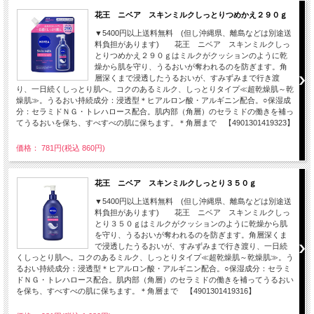
花王 ニベア スキンミルクしっとりつめかえ２９０ｇ
▼5400円以上送料無料 (但し沖縄県、離島などは別途送
料負担があります) 花王 ニベア スキンミルクしっ
とりつめかえ２９０ｇはミルクがクッションのように乾
燥から肌を守り、うるおいが奪われるのを防ぎます。角
層深くまで浸透したうるおいが、すみずみまで行き渡
り、一日続くしっとり肌へ。コクのあるミルク、しっとりタイプ≪超乾燥肌～乾
燥肌≫。うるおい持続成分：浸透型＊ヒアルロン酸・アルギニン配合。○保湿成
分：セラミドＮＧ・トレハロース配合。肌内部（角層）のセラミドの働きを補っ
てうるおいを保ち、すべすべの肌に保ちます。＊角層まで 【4901301419323】
価格： 781円(税込 860円)
花王 ニベア スキンミルクしっとり３５０ｇ
▼5400円以上送料無料 (但し沖縄県、離島などは別途送
料負担があります) 花王 ニベア スキンミルクしっ
とり３５０ｇはミルクがクッションのように乾燥から肌
を守り、うるおいが奪われるのを防ぎます。角層深くま
で浸透したうるおいが、すみずみまで行き渡り、一日続
くしっとり肌へ。コクのあるミルク、しっとりタイプ≪超乾燥肌～乾燥肌≫。う
るおい持続成分：浸透型＊ヒアルロン酸・アルギニン配合。○保湿成分：セラミ
ドＮＧ・トレハロース配合。肌内部（角層）のセラミドの働きを補ってうるおい
を保ち、すべすべの肌に保ちます。＊角層まで 【4901301419316】