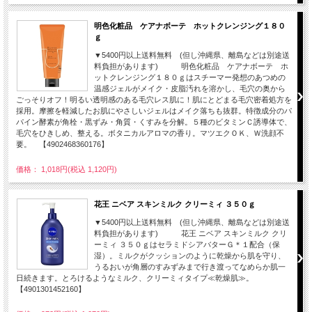
明色化粧品 ケアナボーテ ホットクレンジング１８０
ｇ
▼5400円以上送料無料 (但し沖縄県、離島などは別途送
料負担があります) 明色化粧品 ケアナボーテ ホ
ットクレンジング１８０ｇはスチーマー発想のあつめの
温感ジェルがメイク・皮脂汚れを溶かし、毛穴の奥から
ごっそりオフ！明るい透明感のある毛穴レス肌に！肌にとどまる毛穴密着処方を
採用。摩擦を軽減したお肌にやさしいジェルはメイク落ちも抜群。特徴成分のパ
パイン酵素が角栓・黒ずみ・角質・くすみを分解。５種のビタミンＣ誘導体で、
毛穴をひきしめ、整える。ボタニカルアロマの香り。マツエクＯＫ、Ｗ洗顔不
要。 【4902468360176】
価格： 1,018円(税込 1,120円)
花王 ニベア スキンミルク クリーミィ ３５０ｇ
▼5400円以上送料無料 (但し沖縄県、離島などは別途送
料負担があります) 花王 ニベア スキンミルク クリ
ーミィ ３５０ｇはセラミドシアバターＧ＊１配合（保
湿）。ミルクがクッションのように乾燥から肌を守り、
うるおいが角層のすみずみまで行き渡ってなめらか肌一
日続きます。とろけるようなミルク、クリーミィタイプ≪乾燥肌≫。
【4901301452160】