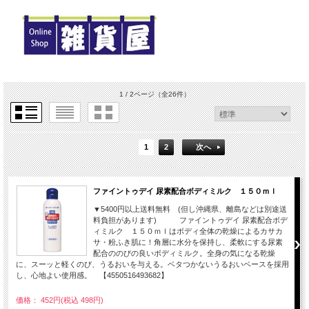
1 / 2ページ
（全26件）
1
2
次へ
ファイントゥデイ 尿素配合ボディミルク １５０ｍｌ
▼5400円以上送料無料 (但し沖縄県、離島などは別途送
料負担があります) ファイントゥデイ 尿素配合ボデ
ィミルク １５０ｍｌはボディ全体の乾燥によるカサカ
サ・粉ふき肌に！角層に水分を保持し、柔軟にする尿素
配合ののびの良いボディミルク。全身の気になる乾燥
に、スーッと軽くのび、うるおいを与える。ベタつかないうるおいベースを採用
し、心地よい使用感。 【4550516493682】
価格： 452円(税込 498円)