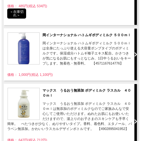
価格： 485円(税込 534円)
＜在庫切
れ＞
岡インターナショナル ハトムギボディミルク ５００ｍｌ
岡インターナショナル ハトムギボディミルク ５００ｍｌ
は全身にたっぷり使える大容量ポンプタイプのボディミ
ルクです。保湿成分ハトムギ種子エキス配合。かさつき
が気になるお肌にもすっとなじみ、1日中うるおいをキー
プします。無着色・無香料。 【4571167614776】
価格： 1,000円(税込 1,100円)
マックス うるおう無添加 ボディミルク ラスカル ４０
０ｍｌ
マックス うるおう無添加 ボディミルク ラスカル ４０
０ｍｌは無添加のボディミルクなのでご家族みんなで安
心してご使用いただけます。ぬれたお肌にもお使いいた
だけますので、湯上りのお子さまのスキンケアも手早く
簡単。 べたつきが少なく、ぬりやすいタイプ。香料、着色料、エタノール、パ
ラベン無添加。かわいいラスカルデザインボトルです。 【4902895041952】
価格： 647円(税込 712円)