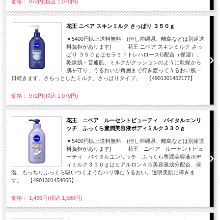
価格： 972円(税込 1,070円)
花王 ニベア スキンミルク さっぱり ３５０ｇ
▼5400円以上送料無料 (但し沖縄県、離島などは別途送
料負担があります) 花王 ニベア スキンミルク さっ
ぱり ３５０ｇはセラミドトレハロースG配合（保湿）。
乾燥肌－普通肌。ミルクがクッションのように乾燥から
肌を守り、うるおいが角層まで行き渡ってうるおい肌一
日続きます。さらっとしたミルク、さっぱりタイプ。 【4901301452177】
価格： 972円(税込 1,070円)
花王 ニベア ルーセントビューティ バイタルエンリ
ッチ ふっくら豊潤美容液ボディミルク３３０ｇ
▼5400円以上送料無料 (但し沖縄県、離島などは別途送
料負担があります) 花王 ニベア ルーセントビュ
ーティ バイタルエンリッチ ふっくら豊潤美容液ボデ
ィミルク３３０ｇはヒアルロン４Ｇ美容液成分配合、保
湿、もっちりふっくら吸いつくようなハリ弾むうるおい、透明美肌に導きま
す。 【4901301454065】
価格： 1,436円(税込 1,580円)