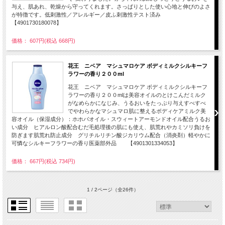
与え、肌あれ、乾燥から守ってくれます。さっぱりとした使い心地と伸びのよさ
が特徴です。低刺激性／アレルギー／皮ふ刺激性テスト済み
【4901730180078】
価格： 607円(税込 668円)
花王 ニベア マシュマロケア ボディミルクシルキーフ
ラワーの香り２００ml
花王 ニベア マシュマロケア ボディミルクシルキーフ
ラワーの香り２００mlは美容オイルのとけこんだミルク
がなめらかになじみ、うるおいをたっぷり与えすべすべ
でやわらかなマシュマロ肌に整えるボディケアミルク美
容オイル（保湿成分）：ホホバオイル・スウィートアーモンドオイル配合うるお
い成分 ヒアルロン酸配合むだ毛処理後の肌にも使え、肌荒れやカミソリ負けを
防ぎます肌荒れ防止成分 グリチルリチン酸ジカリウム配合（消炎剤）軽やかに
可憐なシルキーフラワーの香り医薬部外品 【4901301334053】
価格： 667円(税込 734円)
1 / 2ページ
（全26件）