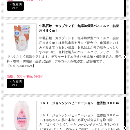
＜在庫切
れ＞
牛乳石鹸 カウブランド 無添加保湿バスミルク 詰替
用４８０ｍｌ
牛乳石鹸 カウブランド 無添加保湿バスミルク 詰替
用４８０ｍｌは天然由来セラミド配合で、角質層内のす
みずみまでうるおい浸透、お風呂上がりの肌をしっとり
すべすべに。低刺激処方のバスミルクで、デリケート肌
でもやさしく保湿ケアします。デリケート肌を考えた無添加・低刺激処方。着色
料・香料・防腐剤・品質安定剤・アルコールが無添加。詰替用です。
【4901525008624】
価格： 536円(税込 590円)
＜在庫切
れ＞
Ｊ＆Ｊ ジョンソンベビーローション 微香性３００ｍ
ｌ
Ｊ＆Ｊ ジョンソンベビーローション 微香性３００ｍ
ｌは赤ちゃんの肌に本当に必要な成分以外を取り除
き、”よりやさしく”、べたつかない処方へ”より使いやす
く”変わりました。赤ちゃんの肌にしっとりとうるおいを