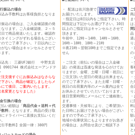
行振込の場合
・ 配送は佐川急便で
ご
振込み手数料はお客様負担となりま
お届けいたします。
商
。
・指定日は8日以内をご指定下さい。時
ま
行振込の場合は、ご入金確認後の発
間指定は下記からお選び下さい。10日
は
となります。ご入金確認後、２～５
以上のご指定日はキャンセルとさせて
間
業日で商品発送いたします。確認作
頂きます。
品
のタイミングがずれる場合もござい
午前中、12時～14時、14時～16時、
過
すのでご了承下さい。７日以内にご
16時～18時、18時～21時
り
金がない場合はキャンセルとさせて
※夜21時～翌朝10時までご指定できま
・
きます。
せん
の
・
振込先： 三菱UFJ銀行 中野支店
・ご注文（前払いの場合はご入金確
・
 0901744 株式会社エーアンドテ
認）の発送は迅速な発送を心がけてお
客
ー
りますが、金曜、土曜・日曜・祝日に
せ
ご注文後すぐにお振込みはなさらな
ご注文頂いた翌日の発送は出来ません
・
で下さい。商品が確定しましたらメ
のでご了承下さい。また土曜・日曜・
た
ルにて後日、ご案内いたします。
祝日の出荷案内等のメール案内は全て
合
社名変更となりました）
お休みとさせていただいております。
り
後日営業時間にメールにてご連絡致し
・
金引換の場合
ます。
に
支払い総額は「
商品代金＋送料＋代
交通事情・天候等により、ご希望頂い
料
手数料
」となります。商品の受け取
た日時にお届けできない場合がござい
て
時にドライバーに直接お支払いくだ
ますので予めご了承下さい。
額
い。
地域や在庫状況にもよりますがお急ぎ
・
代引手数料】全国一律：380円
の場合は、お問合せ及びご相談下さ
返
い。
と
レジットカードの場合
・