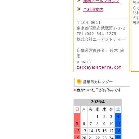
無料メールマガジン
宛
ら
ご利用案内
記
の
〒164-0011
郵
東京都昭島市武蔵野3-3-2
TEL:042-544-1275
株式会社エーアンドティー
店舗運営責任者: 鈴木 隆
宏
e-mail
zaccaya@sterra.com
営業日カレンダー
■
色がついた日がお休みです
2026/4
日
月
火
水
木
金
土
1
2
3
4
5
6
7
8
9
10
11
12
13
14
15
16
17
18
19
20
21
22
23
24
25