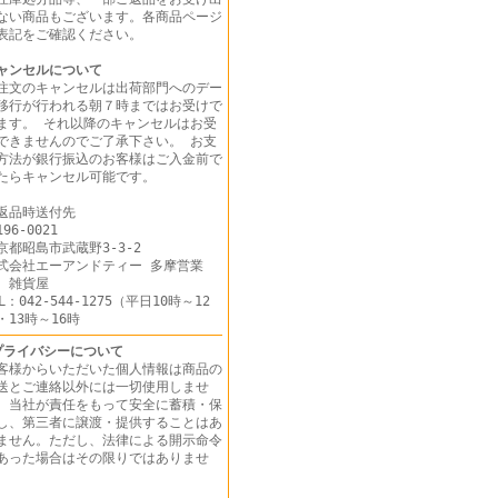
ない商品もございます。各商品ページ
表記をご確認ください。
ャンセルについて
注文のキャンセルは出荷部門へのデー
移行が行われる朝７時まではお受けで
ます。 それ以降のキャンセルはお受
できませんのでご了承下さい。 お支
方法が銀行振込のお客様はご入金前で
たらキャンセル可能です。
返品時送付先
96-0021
京都昭島市武蔵野3-3-2
式会社エーアンドティー 多摩営業
 雑貨屋
EL：042-544-1275（平日10時～12
・13時～16時
プライバシーについて
客様からいただいた個人情報は商品の
送とご連絡以外には一切使用しませ
。当社が責任をもって安全に蓄積・保
し、第三者に譲渡・提供することはあ
ません。ただし、法律による開示命令
あった場合はその限りではありませ
ん。