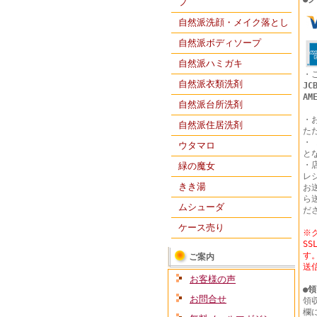
プ
自然派洗顔・メイク落とし
自然派ボディソープ
自然派ハミガキ
・
自然派衣類洗剤
JC
AM
自然派台所洗剤
・
自然派住居洗剤
た
・
ウタマロ
と
・
緑の魔女
レ
きき湯
お
ら
ムシューダ
だ
ケース売り
※
S
す
ご案内
送
お客様の声
●
領
お問合せ
領
欄