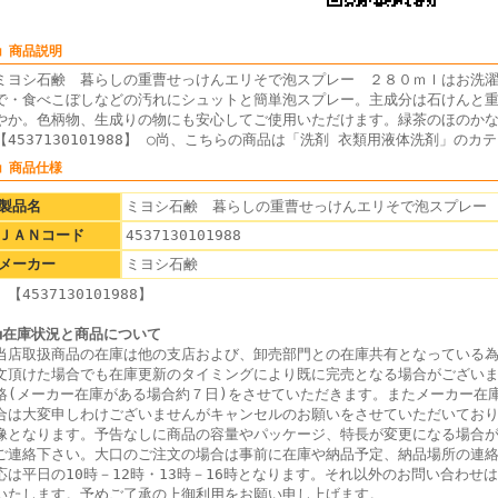
■ 商品説明
ミヨシ石鹸 暮らしの重曹せっけんエリそで泡スプレー ２８０ｍｌはお洗
で・食べこぼしなどの汚れにシュットと簡単泡スプレー。主成分は石けんと
やか。色柄物、生成りの物にも安心してご使用いただけます。緑茶のほのか
【4537130101988】 ○尚、こちらの商品は「洗剤 衣類用液体洗剤」の
■ 商品仕様
製品名
ミヨシ石鹸 暮らしの重曹せっけんエリそで泡スプレー
ＪＡＮコード
4537130101988
メーカー
ミヨシ石鹸
【4537130101988】
■在庫状況と商品について
当店取扱商品の在庫は他の支店および、卸売部門との在庫共有となっている
文頂けた場合でも在庫更新のタイミングにより既に完売となる場合がござい
絡(メーカー在庫がある場合約７日)をさせていただきます。またメーカー在
合は大変申しわけございませんがキャンセルのお願いをさせていただいてお
像となります。予告なしに商品の容量やパッケージ、特長が変更になる場合
ご連絡下さい。大口のご注文の場合は事前に在庫や納品予定、納品場所の連
応は平日の10時－12時・13時－16時となります。それ以外のお問い合わせ
いたします。予めご了承の上御利用をお願い申し上げます。