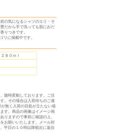
濯前の気になるシャツのエリ・そ
重曹だから手で洗っても肌におだ
な香りつきです。
カテゴリに掲載中です。
 ２８０ｍｌ
為、随時変動しております。ご注
ます。その場合は入荷待ちのご連
庫が無く入荷の目処が立たない場
ります。商品の画像はイメージ画
がありますので事前に確認の上、
絡をお願いいたします。メール対
は、平日の１０時以降順次に返信