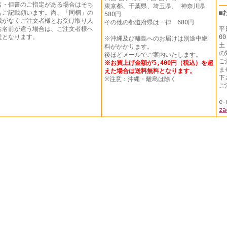
名・但書のご指定がある場合はそち
東京都、千葉県、埼玉県、 神奈川県
もご記載願います。尚、「同梱」の
■
580円
載がなくご注文者様とお受け取り人
その他の都道府県は一律 680円
お名前が違う場合は、ご注文者様へ
平
送となります。
00
※沖縄及び離島へのお届けは別途中継
土
料がかかります。
の
後ほどメールでご案内いたします。
ご
※お買上げ金額が5,400円（税込）を超
ま
えた場合は送料無料となります。
下
※注意：沖縄・離島は除く
ご
e-
za