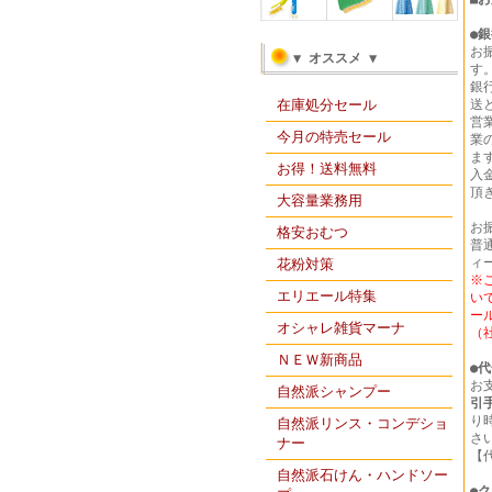
●
銀
お
▼ オススメ ▼
す
銀
在庫処分セール
送
営
今月の特売セール
業
ま
お得！送料無料
入
頂
大容量業務用
お
格安おむつ
普通
ィ
花粉対策
※
エリエール特集
い
ー
オシャレ雑貨マーナ
（
ＮＥＷ新商品
●
代
お
自然派シャンプー
引
り
自然派リンス・コンデショ
さ
ナー
【
自然派石けん・ハンドソー
●
ク