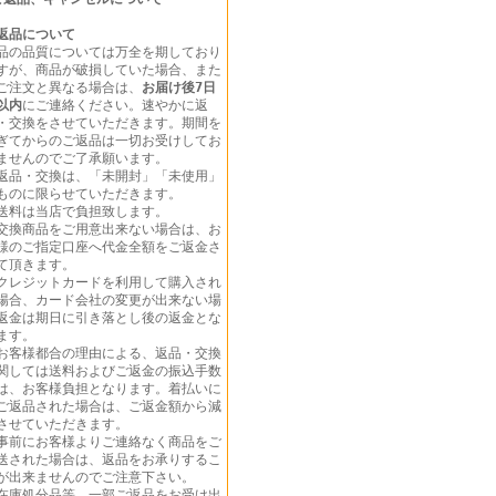
返品について
品の品質については万全を期しており
すが、商品が破損していた場合、また
ご注文と異なる場合は、
お届け後7日
以内
にご連絡ください。速やかに返
・交換をさせていただきます。期間を
ぎてからのご返品は一切お受けしてお
ませんのでご了承願います。
返品・交換は、「未開封」「未使用」
ものに限らせていただきます。
送料は当店で負担致します。
交換商品をご用意出来ない場合は、お
様のご指定口座へ代金全額をご返金さ
て頂きます。
クレジットカードを利用して購入され
場合、カード会社の変更が出来ない場
返金は期日に引き落とし後の返金とな
ます。
お客様都合の理由による、返品・交換
関しては送料およびご返金の振込手数
は、お客様負担となります。着払いに
ご返品された場合は、ご返金額から減
させていただきます。
事前にお客様よりご連絡なく商品をご
送された場合は、返品をお承りするこ
が出来ませんのでご注意下さい。
在庫処分品等、一部ご返品をお受け出