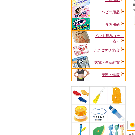
ベビー用品
介護用品
ペット用品（犬・
猫）
アクセサリ 雑貨
家電・生活雑貨
美容・健康
■