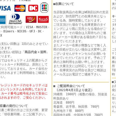
■
在庫について
来
の
当店取扱商品の在庫はWEB店以外の支店
および、卸売部門との在庫共有となっ
キ
ている為、随時変動しております。
ご
ご注文頂けた場合でも在庫更新のタイ
タ
ご利用可能カード：
VISA
・
MASTER
・
ミングにより既に完売となる場合がご
き
B
・
Diners
・
NICOS
・
UFJ
・
DC
・
ざいます。その場合は入荷待ちのご連
け
EX
絡(メーカー在庫がある場合約７日)を
払
させていただきます。
し
お支払い回数は 1回のみとさせてい
またメーカー在庫が廃盤などで無く入
だきます。
荷の目処が立たない場合は大変申し訳
ご
 お支払い総額は「
商品代金＋送料
」
ございませんがキャンセルのお願いを
〒1
なります。
させていただいております。予めご了
東
店ではセキュリティ上の配慮からク
承の上御利用をお願い申し上げます。
株
ジットカード利用控は、原則として
また大量注文には対応しておりませ
所
送りしておりません。カード会社か
ん。在庫状況のお問合せ及びご相談は
T
送付されますご利用明細をご確認く
メール又はお電話でご連絡下さい。
時
さい。
■
クレジットカードのセキュリティは
■ ご配送料金について
お
SLというシステムを利用しておりま
(2021年4月1日より改正）
発
。カード番号は暗号化されて安全に
沖縄県 1980円（複数の場合、別途送
ん
信されますので、ご安心ください。
料負担あり
管
北海道 880円
り
収書の発行について
青森県、岩手県、秋田県 780円
が
収書ご希望の方はご注文の際、要望
九州地方７県 880円
に「領収書同梱」とご記載下さい。
四国地方4県、中国地方5県 780円