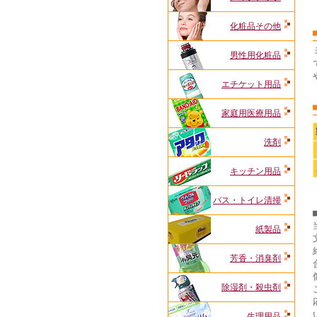
化粧品その他
男性用化粧品
エチケット用品
家庭用医療用品
洗剤
キッチン用品
バス・トイレ清掃
紙製品
芳香・消臭剤
除湿剤・殺虫剤
生理用品