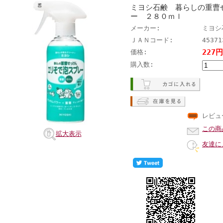
ミヨシ石鹸 暮らしの重曹
ー ２８０ｍｌ
メーカー:
ミヨシ
ＪＡＮコード:
45371
227
価格:
購入数:
レビュ
この商
拡大表示
友達に