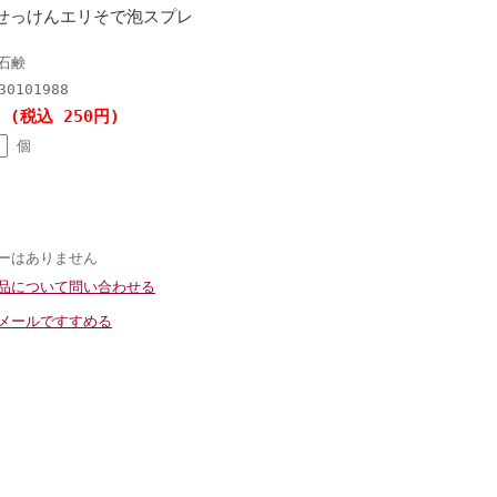
せっけんエリそで泡スプレ
石鹸
30101988
円 (税込 250円)
個
ーはありません
品について問い合わせる
メールですすめる