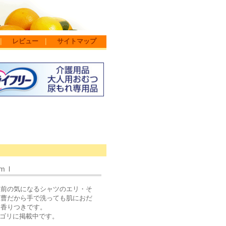
｜
レビュー
｜
サイトマップ
ｍｌ
濯前の気になるシャツのエリ・そ
重曹だから手で洗っても肌におだ
な香りつきです。
カテゴリに掲載中です。