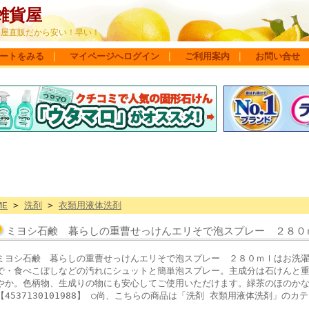
雑貨屋
問屋直販だから安い！早い！
ートをみる
｜
マイページへログイン
｜
ご利用案内
｜
お問い合せ
ME
>
洗剤
>
衣類用液体洗剤
ミヨシ石鹸 暮らしの重曹せっけんエリそで泡スプレー ２８０
ミヨシ石鹸 暮らしの重曹せっけんエリそで泡スプレー ２８０ｍｌはお洗
で・食べこぼしなどの汚れにシュットと簡単泡スプレー。主成分は石けんと
やか。色柄物、生成りの物にも安心してご使用いただけます。緑茶のほのか
【4537130101988】 ○尚、こちらの商品は「洗剤 衣類用液体洗剤」の