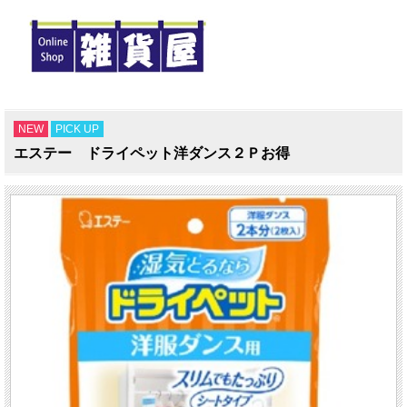
NEW
PICK UP
エステー ドライペット洋ダンス２Ｐお得