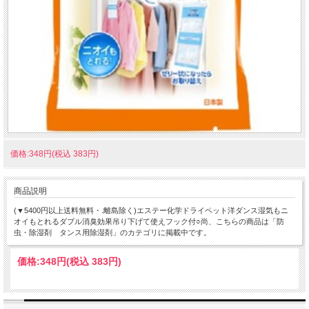
価格:348円(税込 383円)
商品説明
(▼5400円以上送料無料・.離島除く)エステー化学ドライペット洋ダンス湿気もニ
オイもとれるダブル消臭効果吊り下げて使えフック付○尚、こちらの商品は「防
虫・除湿剤 タンス用除湿剤」のカテゴリに掲載中です。
価格:
348円
(税込 383円)