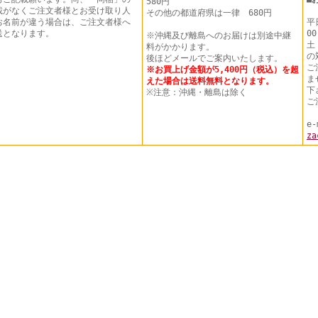
580円
載がなくご注文者様とお受け取り人
その他の都道府県は一律 680円
お名前が違う場合は、ご注文者様へ
平
送となります。
00
※沖縄及び離島へのお届けは別途中継
土
料がかかります。
の
後ほどメールでご案内いたします。
ご
※お買上げ金額が5,400円（税込）を超
ま
えた場合は送料無料となります。
下
※注意：沖縄・離島は除く
ご
e-
za