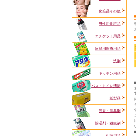
化粧品その他
男性用化粧品
エチケット用品
家庭用医療用品
洗剤
キッチン用品
バス・トイレ清掃
紙製品
芳香・消臭剤
除湿剤・殺虫剤
生理用品