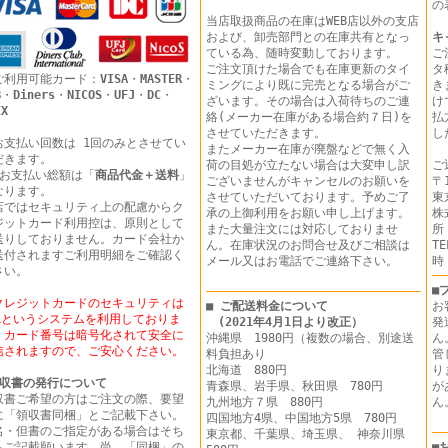
の
当店取扱商品の在庫はWEB店以外の支店
および、卸売部門との在庫共有となっ
キ
ている為、随時変動しております。
ご
ご注文頂けた場合でも在庫更新のタイ
タ
ご利用可能カード：
VISA
・
MASTER
・
ミングにより既に完売となる場合がご
き
B
・
Diners
・
NICOS
・
UFJ
・
DC
・
ざいます。その場合は入荷待ちのご連
け
EX
絡(メーカー在庫がある場合約７日)を
払
させていただきます。
し
お支払い回数は 1回のみとさせてい
またメーカー在庫が廃盤などで無く入
だきます。
荷の目処が立たない場合は大変申し訳
ご
 お支払い総額は「
商品代金＋送料
」
ございませんがキャンセルのお願いを
〒1
なります。
させていただいております。予めご了
東
店ではセキュリティ上の配慮からク
承の上御利用をお願い申し上げます。
株
ジットカード利用控は、原則として
また大量注文には対応しておりませ
所
送りしておりません。カード会社か
ん。在庫状況のお問合せ及びご相談は
T
送付されますご利用明細をご確認く
メール又はお電話でご連絡下さい。
時
さい。
■
クレジットカードのセキュリティは
■ ご配送料金について
お
SLというシステムを利用しておりま
(2021年4月1日より改正）
発
。カード番号は暗号化されて安全に
沖縄県 1980円（複数の場合、別途送
ん
信されますので、ご安心ください。
料負担あり
管
北海道 880円
り
収書の発行について
青森県、岩手県、秋田県 780円
が
収書ご希望の方はご注文の際、要望
九州地方７県 880円
に「領収書同梱」とご記載下さい。
四国地方4県、中国地方5県 780円
名・但書のご指定がある場合はそち
東京都、千葉県、埼玉県、 神奈川県
もご記載願います。尚、「同梱」の
■