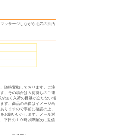
をマッサージしながら毛穴の油汚
為、随時変動しております。ご注
ます。その場合は入荷待ちのご連
庫が無く入荷の目処が立たない場
ります。商品の画像はイメージ画
がありますので事前に確認の上、
絡をお願いいたします。メール対
は、平日の１０時以降順次に返信