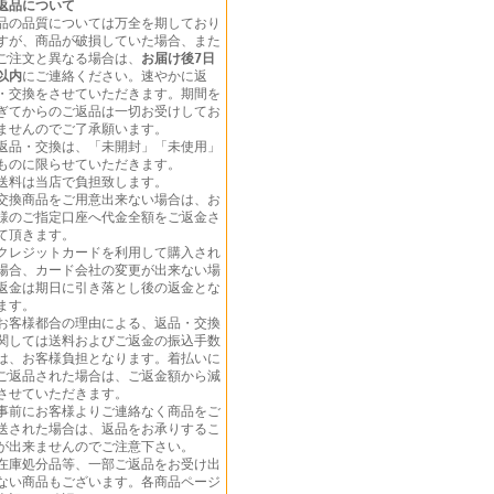
返品について
品の品質については万全を期しており
すが、商品が破損していた場合、また
ご注文と異なる場合は、
お届け後7日
以内
にご連絡ください。速やかに返
・交換をさせていただきます。期間を
ぎてからのご返品は一切お受けしてお
ませんのでご了承願います。
返品・交換は、「未開封」「未使用」
ものに限らせていただきます。
送料は当店で負担致します。
交換商品をご用意出来ない場合は、お
様のご指定口座へ代金全額をご返金さ
て頂きます。
クレジットカードを利用して購入され
場合、カード会社の変更が出来ない場
返金は期日に引き落とし後の返金とな
ます。
お客様都合の理由による、返品・交換
関しては送料およびご返金の振込手数
は、お客様負担となります。着払いに
ご返品された場合は、ご返金額から減
させていただきます。
事前にお客様よりご連絡なく商品をご
送された場合は、返品をお承りするこ
が出来ませんのでご注意下さい。
在庫処分品等、一部ご返品をお受け出
ない商品もございます。各商品ページ