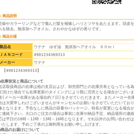
■ 商品説明
乾燥やカラーリングなどで傷んだ髪を補修しハリとツヤをあたえます。頭皮
れを除去。無添加ヘアオイル。さわやかなゆずの香りです。
■ 商品仕様
製品名
ウテナ ゆず油 無添加ヘアオイル ６０ｍｌ
ＪＡＮコード
4901234369313
メーカー
ウテナ
【4901234369313】
■在庫状況と商品について
当店取扱商品の在庫は他の支店および、卸売部門との在庫共有となっている
文頂けた場合でも在庫更新のタイミングにより既に完売となる場合がござい
絡(メーカー在庫がある場合約７日)をさせていただきます。またメーカー在
合は大変申しわけございませんがキャンセルのお願いをさせていただいてお
像となります。予告なしに商品の容量やパッケージ、特長が変更になる場合
ご連絡下さい。大口のご注文の場合は事前に在庫や納品予定、納品場所の連
応は平日の10時－12時・13時－16時となります。それ以外のお問い合わせ
いたします。予めご了承の上御利用をお願い申し上げます。
■商品のお届けについて