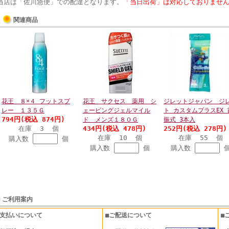
当店は「佐川急便」での配達となります。
「当日出荷」は対応しておりませ
関連商品
花王 ８×４ フットスプ
花王 サクセス 薬用 シ
ジレットジャパン ジ
レー １３５Ｇ
ェービングジェルマイル
ト カスタムプラスEX 
794円(税込 874円)
ド メンズ１８０Ｇ
振式 3本入
在庫 3 個
434円(税込 478円)
252円(税込 278円)
在庫 10 個
在庫 55 個
購入数
個
購入数
個
購入数
ご利用案内
お支払いについて
■ご配送について
■