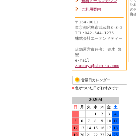
無料メールマガジン
記
ご利用案内
の
郵
〒164-0011
東京都昭島市武蔵野3-3-2
TEL:042-544-1275
株式会社エーアンドティー
店舗運営責任者: 鈴木 隆
宏
e-mail
zaccaya@sterra.com
営業日カレンダー
■
色がついた日がお休みです
2026/4
日
月
火
水
木
金
土
1
2
3
4
5
6
7
8
9
10
11
12
13
14
15
16
17
18
19
20
21
22
23
24
25