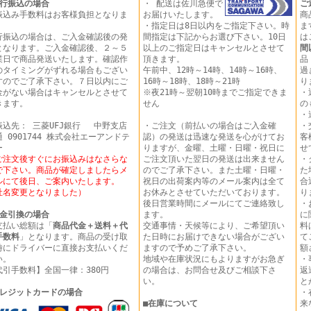
行振込の場合
・ 配送は佐川急便で
ご
振込み手数料はお客様負担となりま
お届けいたします。
商
。
・指定日は8日以内をご指定下さい。時
ま
行振込の場合は、ご入金確認後の発
間指定は下記からお選び下さい。10日
は
となります。ご入金確認後、２～５
以上のご指定日はキャンセルとさせて
間
業日で商品発送いたします。確認作
頂きます。
品
のタイミングがずれる場合もござい
午前中、12時～14時、14時～16時、
過
すのでご了承下さい。７日以内にご
16時～18時、18時～21時
り
金がない場合はキャンセルとさせて
※夜21時～翌朝10時までご指定できま
・
きます。
せん
の
・
振込先： 三菱UFJ銀行 中野支店
・ご注文（前払いの場合はご入金確
・
 0901744 株式会社エーアンドテ
認）の発送は迅速な発送を心がけてお
客
ー
りますが、金曜、土曜・日曜・祝日に
せ
ご注文後すぐにお振込みはなさらな
ご注文頂いた翌日の発送は出来ません
・
で下さい。商品が確定しましたらメ
のでご了承下さい。また土曜・日曜・
た
ルにて後日、ご案内いたします。
祝日の出荷案内等のメール案内は全て
合
社名変更となりました）
お休みとさせていただいております。
り
後日営業時間にメールにてご連絡致し
・
金引換の場合
ます。
に
支払い総額は「
商品代金＋送料＋代
交通事情・天候等により、ご希望頂い
料
手数料
」となります。商品の受け取
た日時にお届けできない場合がござい
て
時にドライバーに直接お支払いくだ
ますので予めご了承下さい。
額
い。
地域や在庫状況にもよりますがお急ぎ
・
代引手数料】全国一律：380円
の場合は、お問合せ及びご相談下さ
返
い。
と
レジットカードの場合
・
■
在庫について
来