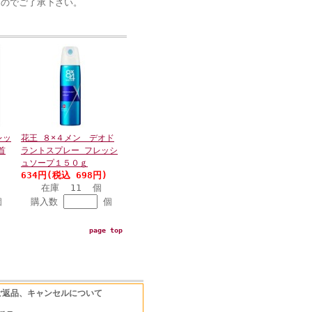
ん
のでご了承下さい。
レッ
花王 ８×４メン デオド
首
ラントスプレー フレッシ
ュソープ１５０ｇ
634円(税込 698円)
在庫 11 個
個
購入数
個
page top
ご返品、キャンセルについて