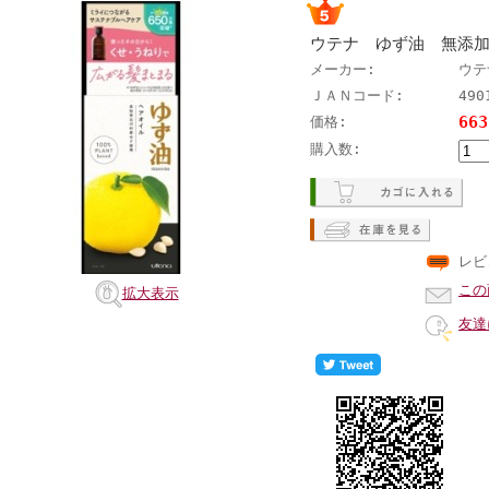
ウテナ ゆず油 無添
メーカー:
ウテ
ＪＡＮコード:
490
66
価格:
購入数:
レビ
この
拡大表示
友達