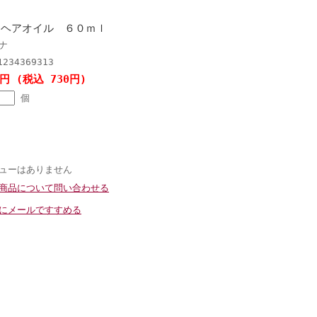
加ヘアオイル ６０ｍｌ
ナ
1234369313
3円 (税込 730円)
個
ューはありません
商品について問い合わせる
にメールですすめる