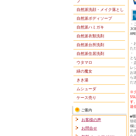
プ
自然派洗顔・メイク落とし
自然派ボディソープ
・
自然派ハミガキ
JC
AM
自然派衣類洗剤
・
自然派台所洗剤
た
・
自然派住居洗剤
と
ウタマロ
・
レ
緑の魔女
お
ら
きき湯
だ
ムシューダ
※
S
ケース売り
す
送
ご案内
●
領
お客様の声
領
欄
お問合せ
宛
ら