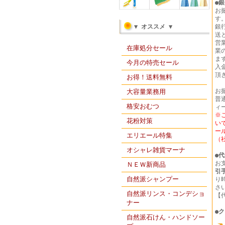
●
銀
お
す
▼ オススメ ▼
銀
送
営
在庫処分セール
業
ま
今月の特売セール
入
頂
お得！送料無料
お
大容量業務用
普通
格安おむつ
ィ
※
花粉対策
い
ー
エリエール特集
（
オシャレ雑貨マーナ
●
代
お
ＮＥＷ新商品
引
自然派シャンプー
り
さ
自然派リンス・コンデショ
【
ナー
●
ク
自然派石けん・ハンドソー