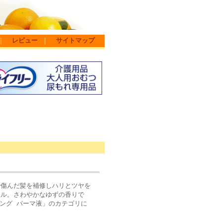
｜
レビュー
｜
サイトマップ
で傷んだ髪を補修しハリとツヤを
イル。さわやかなゆずの香りで
イリング パーマ液」のカテゴリに