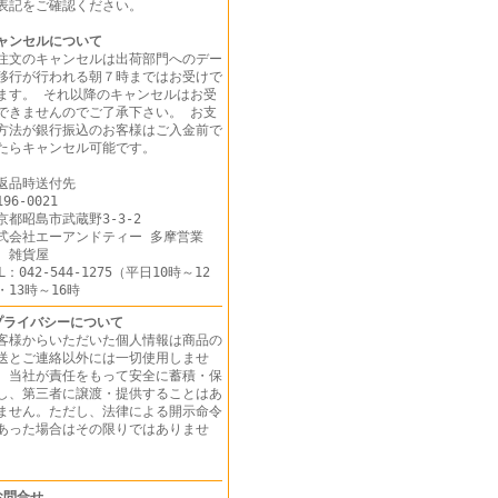
表記をご確認ください。
ャンセルについて
注文のキャンセルは出荷部門へのデー
移行が行われる朝７時まではお受けで
ます。 それ以降のキャンセルはお受
できませんのでご了承下さい。 お支
方法が銀行振込のお客様はご入金前で
たらキャンセル可能です。
返品時送付先
96-0021
京都昭島市武蔵野3-3-2
式会社エーアンドティー 多摩営業
 雑貨屋
EL：042-544-1275（平日10時～12
・13時～16時
プライバシーについて
客様からいただいた個人情報は商品の
送とご連絡以外には一切使用しませ
。当社が責任をもって安全に蓄積・保
し、第三者に譲渡・提供することはあ
ません。ただし、法律による開示命令
あった場合はその限りではありませ
ん。
お問合せ