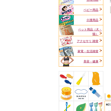
ベビー用品
介護用品
ペット用品（犬・
猫）
アクセサリ 雑貨
家電・生活雑貨
美容・健康
■