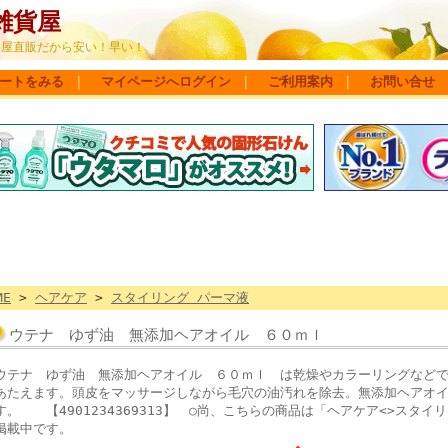
雑貨屋
問屋直販だから安い！早い！
ートをみる
｜
マイページへログイン
｜
ご利用案内
｜
お問い合せ
ME
>
ヘアケア
>
スタイリング パーマ液
ウテナ ゆず油 無添加ヘアオイル ６０ｍｌ
ウテナ ゆず油 無添加ヘアオイル ６０ｍｌ は乾燥やカラーリングなど
あたえます。頭皮をマッサージしながら毛穴の油汚れを除去。無添加ヘアオ
す。 【4901234369313】 ○尚、こちらの商品は「ヘアケア<>スタ
掲載中です。