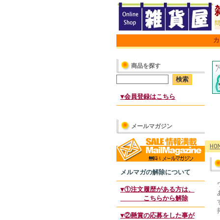
カ
商品を探す
▼会員登録はこちら
メールマガジン
HO
メルマガの解除について
▼①注文履歴がある方は、
こちらから解除
▼②懸賞の応募をした事が