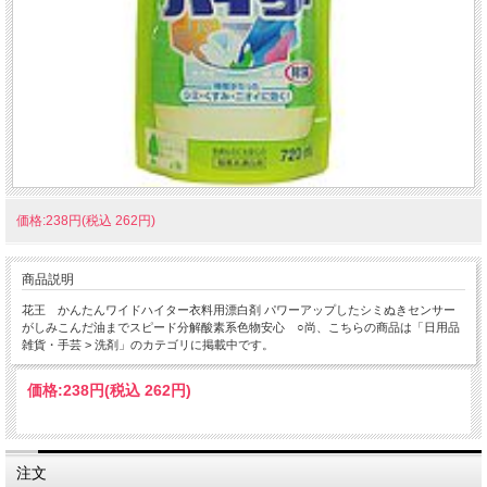
価格:238円(税込 262円)
商品説明
花王 かんたんワイドハイター衣料用漂白剤 パワーアップしたシミぬきセンサー
がしみこんだ油までスピード分解酸素系色物安心 ○尚、こちらの商品は「日用品
雑貨・手芸 > 洗剤」のカテゴリに掲載中です。
価格:
238円
(税込 262円)
注文