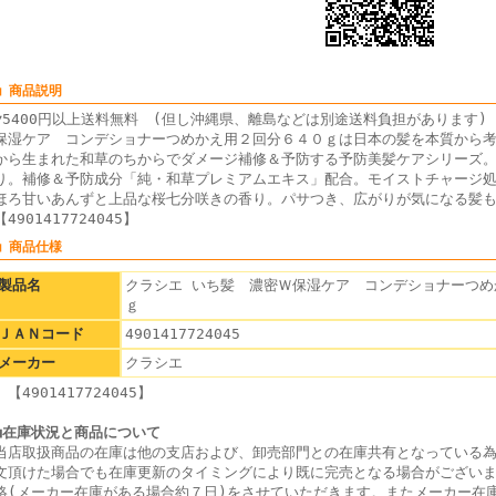
■ 商品説明
▼5400円以上送料無料 (但し沖縄県、離島などは別途送料負担がありま
保湿ケア コンデショナーつめかえ用２回分６４０ｇは日本の髪を本質から
から生まれた和草のちからでダメージ補修＆予防する予防美髪ケアシリーズ
り。補修＆予防成分「純・和草プレミアムエキス」配合。モイストチャージ
ほろ甘いあんずと上品な桜七分咲きの香り。パサつき、広がりが気になる髪
【4901417724045】
■ 商品仕様
製品名
クラシエ いち髪 濃密Ｗ保湿ケア コンデショナーつめ
ｇ
ＪＡＮコード
4901417724045
メーカー
クラシエ
【4901417724045】
■在庫状況と商品について
当店取扱商品の在庫は他の支店および、卸売部門との在庫共有となっている
文頂けた場合でも在庫更新のタイミングにより既に完売となる場合がござい
絡(メーカー在庫がある場合約７日)をさせていただきます。またメーカー在