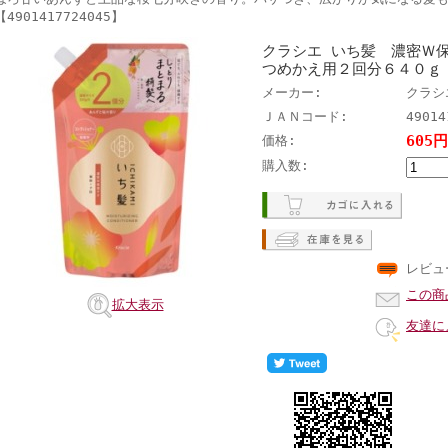
【4901417724045】
クラシエ いち髪 濃密Ｗ
つめかえ用２回分６４０ｇ
メーカー:
クラシ
ＪＡＮコード:
49014
605
価格:
購入数:
レビュ
この商
拡大表示
友達に