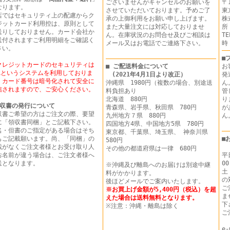
ございませんがキャンセルのお願いを
〒1
なります。
させていただいております。予めご了
東
店ではセキュリティ上の配慮からク
承の上御利用をお願い申し上げます。
株
ジットカード利用控は、原則として
また大量注文には対応しておりませ
所
送りしておりません。カード会社か
ん。在庫状況のお問合せ及びご相談は
T
送付されますご利用明細をご確認く
メール又はお電話でご連絡下さい。
時
さい。
■
クレジットカードのセキュリティは
■ ご配送料金について
お
SLというシステムを利用しておりま
(2021年4月1日より改正）
発
。カード番号は暗号化されて安全に
沖縄県 1980円（複数の場合、別途送
ん
信されますので、ご安心ください。
料負担あり
管
北海道 880円
り
収書の発行について
青森県、岩手県、秋田県 780円
が
収書ご希望の方はご注文の際、要望
九州地方７県 880円
に「領収書同梱」とご記載下さい。
四国地方4県、中国地方5県 780円
名・但書のご指定がある場合はそち
東京都、千葉県、埼玉県、 神奈川県
もご記載願います。尚、「同梱」の
■
580円
載がなくご注文者様とお受け取り人
その他の都道府県は一律 680円
お名前が違う場合は、ご注文者様へ
平
送となります。
00
※沖縄及び離島へのお届けは別途中継
土
料がかかります。
の
後ほどメールでご案内いたします。
ご
※お買上げ金額が5,400円（税込）を超
ま
えた場合は送料無料となります。
下
※注意：沖縄・離島は除く
ご
e-