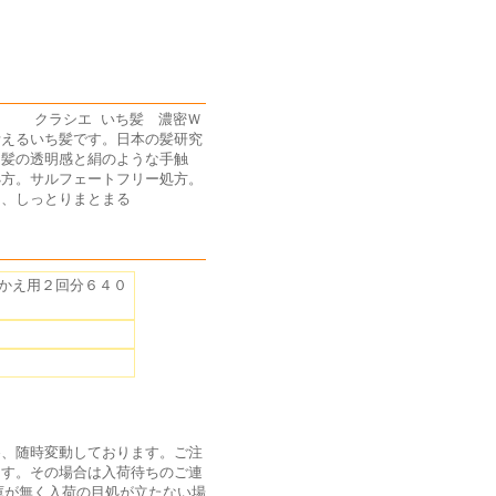
す) クラシエ いち髪 濃密Ｗ
考えるいち髪です。日本の髪研究
。髪の透明感と絹のような手触
処方。サルフェートフリー処方。
も、しっとりまとまる
かえ用２回分６４０
為、随時変動しております。ご注
ます。その場合は入荷待ちのご連
庫が無く入荷の目処が立たない場