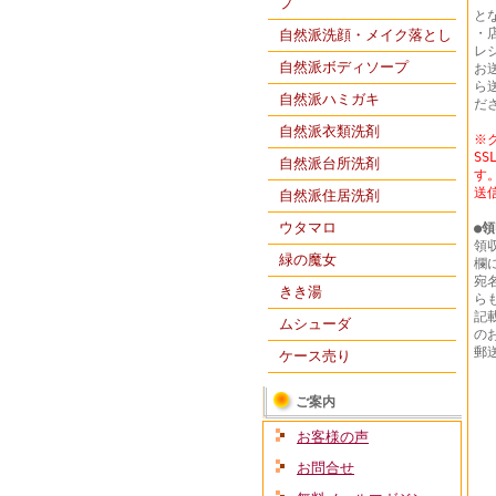
プ
と
・
自然派洗顔・メイク落とし
レ
自然派ボディソープ
お
ら
自然派ハミガキ
だ
自然派衣類洗剤
※
S
自然派台所洗剤
す
送
自然派住居洗剤
ウタマロ
●
領
領
緑の魔女
欄
宛
きき湯
ら
記
ムシューダ
の
郵
ケース売り
ご案内
お客様の声
お問合せ