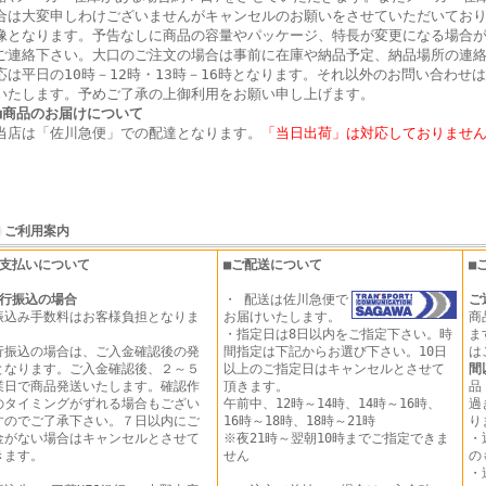
合は大変申しわけございませんがキャンセルのお願いをさせていただいてお
像となります。予告なしに商品の容量やパッケージ、特長が変更になる場合
ご連絡下さい。大口のご注文の場合は事前に在庫や納品予定、納品場所の連
応は平日の10時－12時・13時－16時となります。それ以外のお問い合わせ
いたします。予めご了承の上御利用をお願い申し上げます。
■商品のお届けについて
当店は「佐川急便」での配達となります。
「当日出荷」は対応しておりませ
ご利用案内
お支払いについて
■ご配送について
■
行振込の場合
・ 配送は佐川急便で
ご
振込み手数料はお客様負担となりま
お届けいたします。
商
。
・指定日は8日以内をご指定下さい。時
ま
行振込の場合は、ご入金確認後の発
間指定は下記からお選び下さい。10日
は
となります。ご入金確認後、２～５
以上のご指定日はキャンセルとさせて
間
業日で商品発送いたします。確認作
頂きます。
品
のタイミングがずれる場合もござい
午前中、12時～14時、14時～16時、
過
すのでご了承下さい。７日以内にご
16時～18時、18時～21時
り
金がない場合はキャンセルとさせて
※夜21時～翌朝10時までご指定できま
・
きます。
せん
の
・