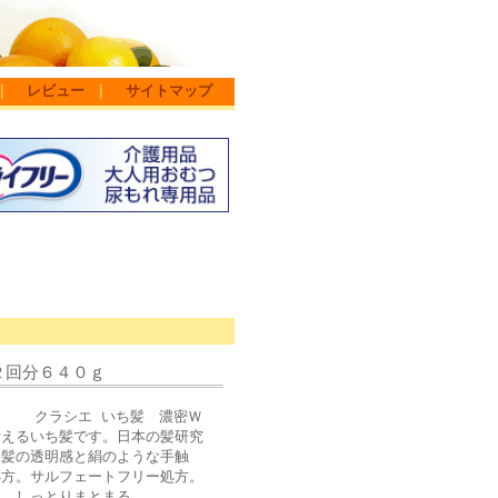
｜
レビュー
｜
サイトマップ
２回分６４０ｇ
す) クラシエ いち髪 濃密Ｗ
考えるいち髪です。日本の髪研究
。髪の透明感と絹のような手触
処方。サルフェートフリー処方。
も、しっとりまとまる