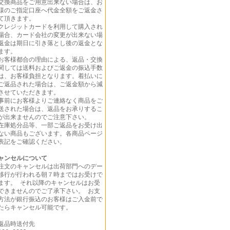
交換商品をご用意出来ない場合は、お
様のご指定口座へ代金全額をご返金さ
て頂きます。
クレジットカードを利用して購入され
場合、カード会社の変更が出来ない場
返金は期日に引き落とし後の返金とな
ます。
お客様都合の理由による、返品・交換
関しては送料およびご返金の振込手数
は、お客様負担となります。着払いに
ご返品された場合は、ご返金額から減
させていただきます。
事前にお客様よりご連絡なく商品をご
送された場合は、返品をお承りするこ
が出来ませんのでご注意下さい。
在庫処分品等、一部ご返品をお受け出
ない商品もございます。各商品ページ
表記をご確認ください。
ャンセルについて
注文のキャンセルは出荷部門へのデー
移行が行われる朝７時まではお受けで
ます。 それ以降のキャンセルはお受
できませんのでご了承下さい。 お支
方法が銀行振込のお客様はご入金前で
たらキャンセル可能です。
返品時送付先