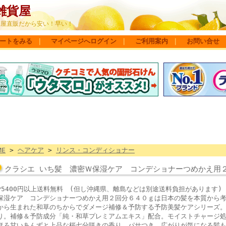
雑貨屋
問屋直販だから安い！早い！
ートをみる
｜
マイページへログイン
｜
ご利用案内
｜
お問い合せ
ME
>
ヘアケア
>
リンス・コンディショナー
クラシエ いち髪 濃密Ｗ保湿ケア コンデショナーつめかえ用
▼5400円以上送料無料 (但し沖縄県、離島などは別途送料負担がありま
保湿ケア コンデショナーつめかえ用２回分６４０ｇは日本の髪を本質から
から生まれた和草のちからでダメージ補修＆予防する予防美髪ケアシリーズ
り。補修＆予防成分「純・和草プレミアムエキス」配合。モイストチャージ
ほろ甘いあんずと上品な桜七分咲きの香り。パサつき、広がりが気になる髪