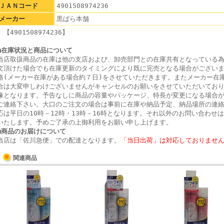
ＪＡＮコード
4901508974236
メーカー
黒ばら本舗
【4901508974236】
■在庫状況と商品について
当店取扱商品の在庫は他の支店および、卸売部門との在庫共有となっている
文頂けた場合でも在庫更新のタイミングにより既に完売となる場合がござい
絡(メーカー在庫がある場合約７日)をさせていただきます。またメーカー在
合は大変申しわけございませんがキャンセルのお願いをさせていただいてお
像となります。予告なしに商品の容量やパッケージ、特長が変更になる場合
ご連絡下さい。大口のご注文の場合は事前に在庫や納品予定、納品場所の連
応は平日の10時－12時・13時－16時となります。それ以外のお問い合わせ
いたします。予めご了承の上御利用をお願い申し上げます。
■商品のお届けについて
当店は「佐川急便」での配達となります。
「当日出荷」は対応しておりませ
関連商品