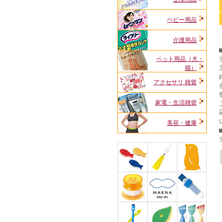
ベビー用品
介護用品
ペット用品（犬・
猫）
アクセサリ 雑貨
家電・生活雑貨
美容・健康