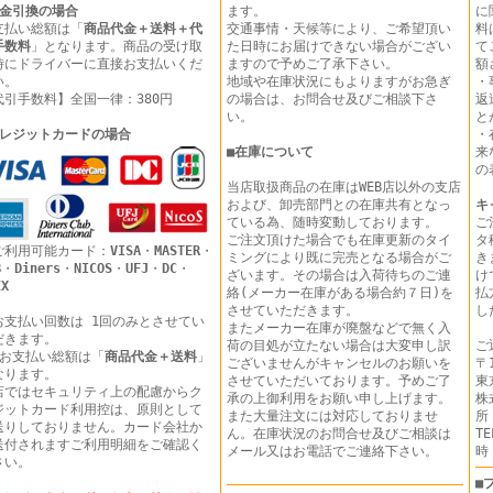
金引換の場合
ます。
に
支払い総額は「
商品代金＋送料＋代
交通事情・天候等により、ご希望頂い
料
手数料
」となります。商品の受け取
た日時にお届けできない場合がござい
て
時にドライバーに直接お支払いくだ
ますので予めご了承下さい。
額
い。
地域や在庫状況にもよりますがお急ぎ
・
代引手数料】全国一律：380円
の場合は、お問合せ及びご相談下さ
返
い。
と
レジットカードの場合
・
■
在庫について
来
の
当店取扱商品の在庫はWEB店以外の支店
および、卸売部門との在庫共有となっ
キ
ている為、随時変動しております。
ご
ご注文頂けた場合でも在庫更新のタイ
タ
ご利用可能カード：
VISA
・
MASTER
・
ミングにより既に完売となる場合がご
き
B
・
Diners
・
NICOS
・
UFJ
・
DC
・
ざいます。その場合は入荷待ちのご連
け
EX
絡(メーカー在庫がある場合約７日)を
払
させていただきます。
し
お支払い回数は 1回のみとさせてい
またメーカー在庫が廃盤などで無く入
だきます。
荷の目処が立たない場合は大変申し訳
ご
 お支払い総額は「
商品代金＋送料
」
ございませんがキャンセルのお願いを
〒1
なります。
させていただいております。予めご了
東
店ではセキュリティ上の配慮からク
承の上御利用をお願い申し上げます。
株
ジットカード利用控は、原則として
また大量注文には対応しておりませ
所
送りしておりません。カード会社か
ん。在庫状況のお問合せ及びご相談は
T
送付されますご利用明細をご確認く
メール又はお電話でご連絡下さい。
時
さい。
■