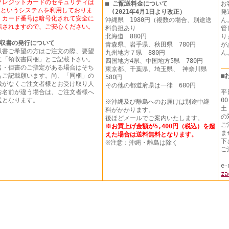
クレジットカードのセキュリティは
■ ご配送料金について
お
SLというシステムを利用しておりま
(2021年4月1日より改正）
発
。カード番号は暗号化されて安全に
沖縄県 1980円（複数の場合、別途送
ん
信されますので、ご安心ください。
料負担あり
管
北海道 880円
り
収書の発行について
青森県、岩手県、秋田県 780円
が
収書ご希望の方はご注文の際、要望
九州地方７県 880円
に「領収書同梱」とご記載下さい。
四国地方4県、中国地方5県 780円
名・但書のご指定がある場合はそち
東京都、千葉県、埼玉県、 神奈川県
もご記載願います。尚、「同梱」の
■
580円
載がなくご注文者様とお受け取り人
その他の都道府県は一律 680円
お名前が違う場合は、ご注文者様へ
平
送となります。
00
※沖縄及び離島へのお届けは別途中継
土
料がかかります。
の
後ほどメールでご案内いたします。
ご
※お買上げ金額が5,400円（税込）を超
ま
えた場合は送料無料となります。
下
※注意：沖縄・離島は除く
ご
e-
za