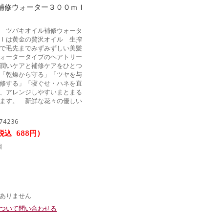
補修ウォーター３００ｍｌ
 ツバキオイル補修ウォータ
ｌは黄金の贅沢オイル 生搾
で毛先までみずみずしい美髪
ォータータイプのヘアトリー
潤いケアと補修ケアをひとつ
「乾燥から守る」「ツヤを与
修する」「寝ぐせ・ハネを直
、アレンジしやすいまとまる
ます。 新鮮な花々の優しい
74236
税込 688円)
個
ありません
ついて問い合わせる