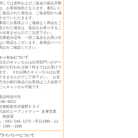
関しては送料およびご返金の振込手数
は、お客様負担となります。着払いに
ご返品された場合は、ご返金額から減
させていただきます。
事前にお客様よりご連絡なく商品をご
送された場合は、返品をお承りするこ
が出来ませんのでご注意下さい。
在庫処分品等、一部ご返品をお受け出
ない商品もございます。各商品ページ
表記をご確認ください。
ャンセルについて
注文のキャンセルは出荷部門へのデー
移行が行われる朝７時まではお受けで
ます。 それ以降のキャンセルはお受
できませんのでご了承下さい。 お支
方法が銀行振込のお客様はご入金前で
たらキャンセル可能です。
返品時送付先
96-0021
京都昭島市武蔵野3-3-2
式会社エーアンドティー 多摩営業
 雑貨屋
EL：042-544-1275（平日10時～12
・13時～16時
プライバシーについて