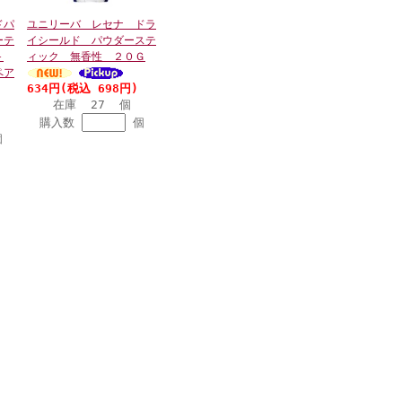
ドパ
ユニリーバ レセナ ドラ
ーテ
イシールド パウダーステ
＋
ィック 無香性 ２０Ｇ
ペア
634円(税込 698円)
在庫 27 個
購入数
個
個