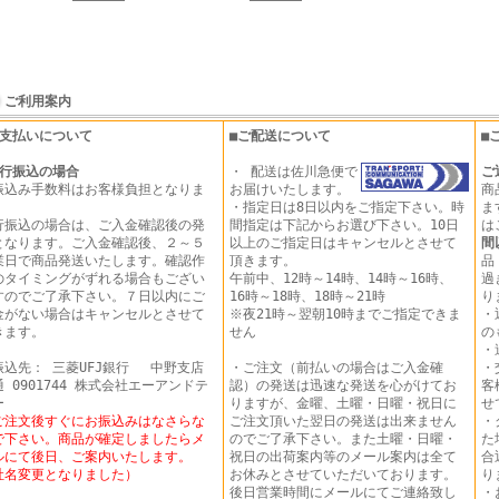
ご利用案内
お支払いについて
■ご配送について
■
行振込の場合
・ 配送は佐川急便で
ご
振込み手数料はお客様負担となりま
お届けいたします。
商
。
・指定日は8日以内をご指定下さい。時
ま
行振込の場合は、ご入金確認後の発
間指定は下記からお選び下さい。10日
は
となります。ご入金確認後、２～５
以上のご指定日はキャンセルとさせて
間
業日で商品発送いたします。確認作
頂きます。
品
のタイミングがずれる場合もござい
午前中、12時～14時、14時～16時、
過
すのでご了承下さい。７日以内にご
16時～18時、18時～21時
り
金がない場合はキャンセルとさせて
※夜21時～翌朝10時までご指定できま
・
きます。
せん
の
・
振込先： 三菱UFJ銀行 中野支店
・ご注文（前払いの場合はご入金確
・
 0901744 株式会社エーアンドテ
認）の発送は迅速な発送を心がけてお
客
ー
りますが、金曜、土曜・日曜・祝日に
せ
ご注文後すぐにお振込みはなさらな
ご注文頂いた翌日の発送は出来ません
・
で下さい。商品が確定しましたらメ
のでご了承下さい。また土曜・日曜・
た
ルにて後日、ご案内いたします。
祝日の出荷案内等のメール案内は全て
合
社名変更となりました）
お休みとさせていただいております。
り
後日営業時間にメールにてご連絡致し
・