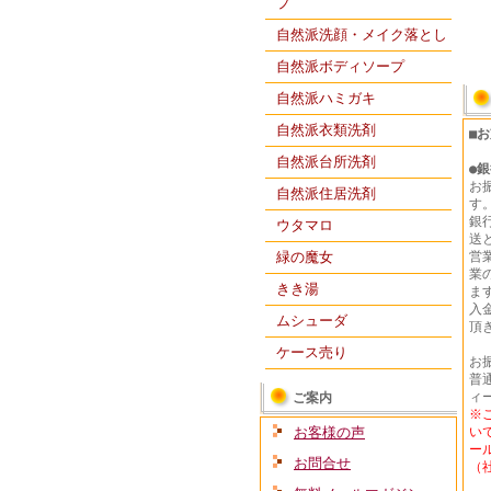
プ
自然派洗顔・メイク落とし
自然派ボディソープ
自然派ハミガキ
自然派衣類洗剤
■
自然派台所洗剤
●
銀
お
自然派住居洗剤
す
銀
ウタマロ
送
緑の魔女
営
業
きき湯
ま
入
ムシューダ
頂
ケース売り
お
普通
ィ
ご案内
※
お客様の声
い
ー
お問合せ
（