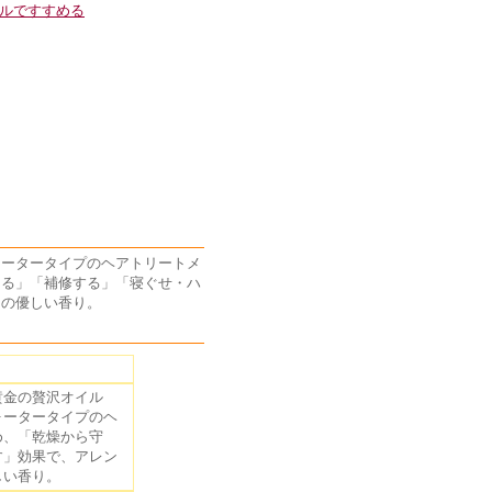
ルですすめる
ォータータイプのヘアトリートメ
える」「補修する」「寝ぐせ・ハ
々の優しい香り。
黄金の贅沢オイル
ォータータイプのヘ
め、「乾燥から守
す」効果で、アレン
しい香り。