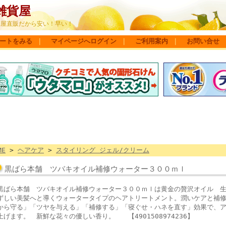
雑貨屋
問屋直販だから安い！早い！
ートをみる
｜
マイページへログイン
｜
ご利用案内
｜
お問い合せ
ME
>
ヘアケア
>
スタイリング ジェル/クリーム
黒ばら本舗 ツバキオイル補修ウォーター３００ｍｌ
黒ばら本舗 ツバキオイル補修ウォーター３００ｍｌは黄金の贅沢オイル 
ずしい美髪へと導くウォータータイプのヘアトリートメント。潤いケアと補
から守る」「ツヤを与える」「補修する」「寝ぐせ・ハネを直す」効果で、
上げます。 新鮮な花々の優しい香り。 【4901508974236】