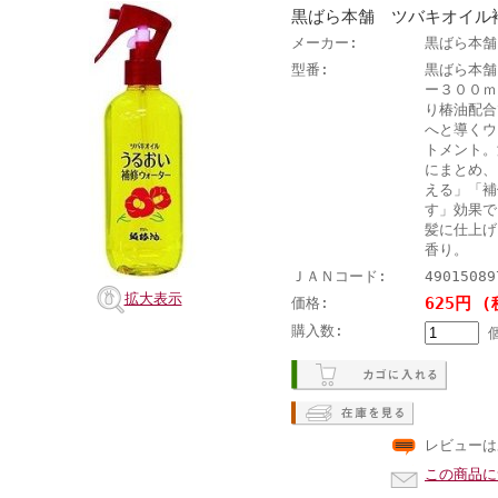
黒ばら本舗 ツバキオイル
メーカー:
黒ばら本舗
型番:
黒ばら本舗
ー３００ｍ
り椿油配合
へと導くウ
トメント。
にまとめ、
える」「補
す」効果で
髪に仕上げ
香り。
ＪＡＮコード:
49015089
拡大表示
625円 (
価格:
購入数:
レビューは
この商品に