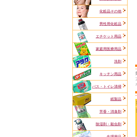
化粧品その他
男性用化粧品
エチケット用品
家庭用医療用品
洗剤
キッチン用品
バス・トイレ清掃
紙製品
芳香・消臭剤
除湿剤・殺虫剤
生理用品