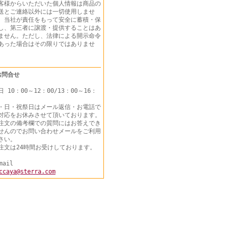
客様からいただいた個人情報は商品の
送とご連絡以外には一切使用しませ
。当社が責任をもって安全に蓄積・保
し、第三者に譲渡・提供することはあ
ません。ただし、法律による開示命令
あった場合はその限りではありませ
ん。
お問合せ
日 10：00～12：00/13：00～16：
・日・祝祭日はメール返信・お電話で
対応をお休みさせて頂いております。
注文の備考欄での質問にはお答えでき
せんのでお問い合わせメールをご利用
さい。
注文は24時間お受けしております。
mail
ccaya@sterra.com