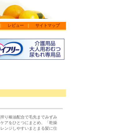
｜
レビュー
｜
サイトマップ
生搾り椿油配合で毛先までみずみ
修ケアをひとつにまとめ、「乾燥
アレンジしやすいまとまる髪に仕