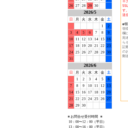
※
26
27
28
29
30
S
す
2026/5
送
日
月
火
水
木
金
土
●
領
1
2
領
3
4
5
6
7
8
9
欄
宛
10
11
12
13
14
15
16
ら
17
18
19
20
21
22
23
記
の
24
25
26
27
28
29
30
郵
31
2026/6
日
月
火
水
木
金
土
1
2
3
4
5
6
7
8
9
10
11
12
13
14
15
16
17
18
19
20
21
22
23
24
25
26
27
28
29
30
■
お問合せ受付時間
■
10：00〜12：00（平日）
13：00〜16：00（平日）