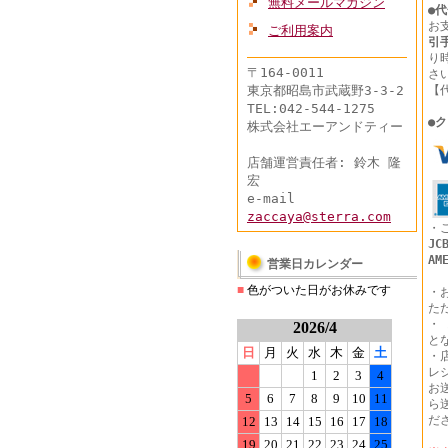
無料メールマガジン
●
代
お
ご利用案内
引
り
〒164-0011
さ
【
東京都昭島市武蔵野3-3-2
TEL:042-544-1275
●
ク
株式会社エーアンドティー
店舗運営責任者: 鈴木 隆
宏
e-mail
zaccaya@sterra.com
・
JC
AM
営業日カレンダー
■
色がついた日がお休みです
・
た
・
2026/4
と
日
月
火
水
木
金
土
・
レ
1
2
3
4
お
5
6
7
8
9
10
11
ら
だ
12
13
14
15
16
17
18
19
20
21
22
23
24
25