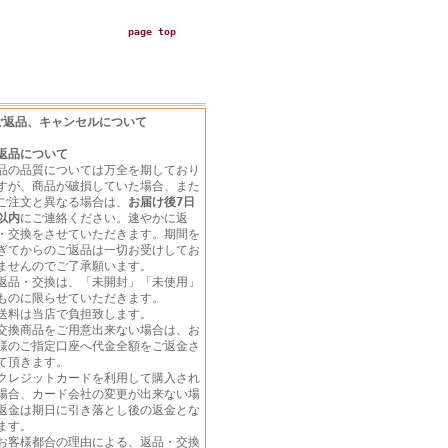
page top
ご返品、キャンセルについて
返品について
品の品質については万全を期しており
すが、商品が破損していた場合、また
ご注文と異なる場合は、
お届け後7日
以内
にご連絡ください。速やかに返
・交換をさせていただきます。期間を
ぎてからのご返品は一切お受けしてお
ませんのでご了承願います。
返品・交換は、「未開封」「未使用」
ものに限らせていただきます。
送料は当店で負担致します。
交換商品をご用意出来ない場合は、お
様のご指定口座へ代金全額をご返金さ
て頂きます。
クレジットカードを利用して購入され
場合、カード会社の変更が出来ない場
返金は期日に引き落とし後の返金とな
ます。
お客様都合の理由による、返品・交換