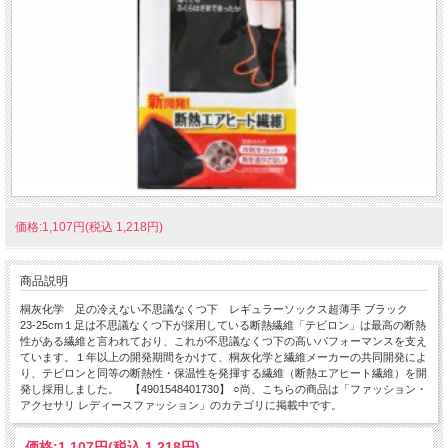
価格:1,107円(税込 1,218円)
商品説明
桐灰化学 足の冷えない不思議なくつ下 レギュラーソックス超薄手 ブラック
23-25cm１足は不思議なくつ下が採用している断熱繊維「テビロン」は最高の断熱
性がある繊維と言われており、これが不思議なくつ下の高いパフォーマンスを支え
ています。１年以上の開発期間をかけて、桐灰化学と繊維メーカーの共同開発によ
り、テビロンと同等の断熱性・保温性を発揮する繊維（断熱エアヒート繊維）を開
発し採用しました。 【4901548401730】 ○尚、こちらの商品は「ファッション・
アクセサリ レディースファッション」のカテゴリに掲載中です。
価格:
1,107円
(税込 1,218円)