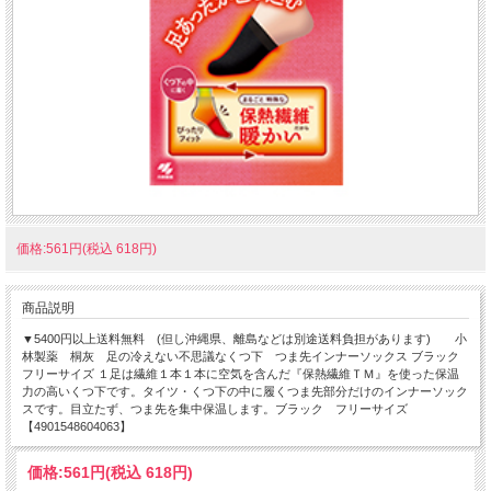
価格:561円(税込 618円)
商品説明
▼5400円以上送料無料 (但し沖縄県、離島などは別途送料負担があります) 小
林製薬 桐灰 足の冷えない不思議なくつ下 つま先インナーソックス ブラック
フリーサイズ １足は繊維１本１本に空気を含んだ『保熱繊維ＴＭ』を使った保温
力の高いくつ下です。タイツ・くつ下の中に履くつま先部分だけのインナーソック
スです。目立たず、つま先を集中保温します。ブラック フリーサイズ
【4901548604063】
価格:
561円
(税込 618円)