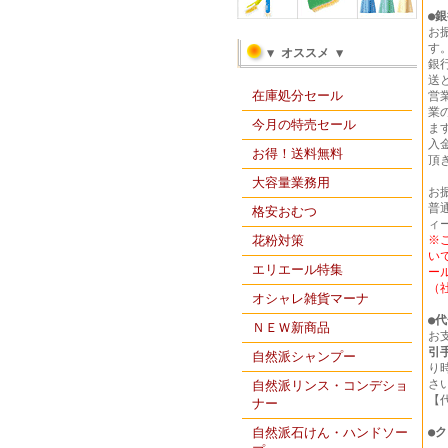
●
銀
お
す
▼ オススメ ▼
銀
送
在庫処分セール
営
業
今月の特売セール
ま
入
お得！送料無料
頂
大容量業務用
お
普通
格安おむつ
ィ
花粉対策
※
い
エリエール特集
ー
（
オシャレ雑貨マーナ
●
代
ＮＥＷ新商品
お
引
自然派シャンプー
り
さ
自然派リンス・コンデショ
【
ナー
自然派石けん・ハンドソー
●
ク