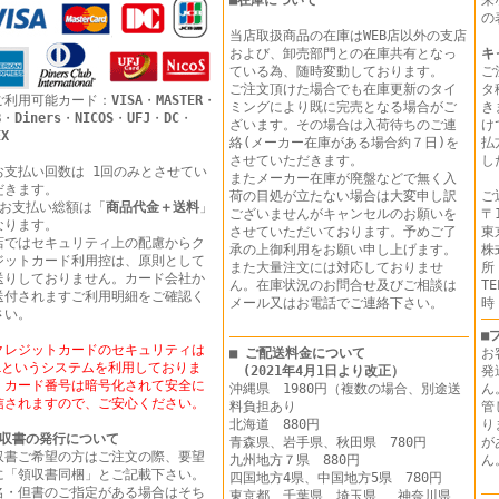
■
在庫について
来
の
当店取扱商品の在庫はWEB店以外の支店
および、卸売部門との在庫共有となっ
キ
ている為、随時変動しております。
ご
ご注文頂けた場合でも在庫更新のタイ
タ
ご利用可能カード：
VISA
・
MASTER
・
ミングにより既に完売となる場合がご
き
B
・
Diners
・
NICOS
・
UFJ
・
DC
・
ざいます。その場合は入荷待ちのご連
け
EX
絡(メーカー在庫がある場合約７日)を
払
させていただきます。
し
お支払い回数は 1回のみとさせてい
またメーカー在庫が廃盤などで無く入
だきます。
荷の目処が立たない場合は大変申し訳
ご
 お支払い総額は「
商品代金＋送料
」
ございませんがキャンセルのお願いを
〒1
なります。
させていただいております。予めご了
東
店ではセキュリティ上の配慮からク
承の上御利用をお願い申し上げます。
株
ジットカード利用控は、原則として
また大量注文には対応しておりませ
所
送りしておりません。カード会社か
ん。在庫状況のお問合せ及びご相談は
T
送付されますご利用明細をご確認く
メール又はお電話でご連絡下さい。
時
さい。
■
クレジットカードのセキュリティは
■ ご配送料金について
お
SLというシステムを利用しておりま
(2021年4月1日より改正）
発
。カード番号は暗号化されて安全に
沖縄県 1980円（複数の場合、別途送
ん
信されますので、ご安心ください。
料負担あり
管
北海道 880円
り
収書の発行について
青森県、岩手県、秋田県 780円
が
収書ご希望の方はご注文の際、要望
九州地方７県 880円
に「領収書同梱」とご記載下さい。
四国地方4県、中国地方5県 780円
名・但書のご指定がある場合はそち
東京都、千葉県、埼玉県、 神奈川県