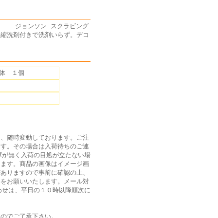
す) ジョンソン スクラビング
濃縮洗剤付きで洗剤いらず。デコ
体 １個
為、随時変動しております。ご注
ます。その場合は入荷待ちのご連
庫が無く入荷の目処が立たない場
ります。商品の画像はイメージ画
がありますので事前に確認の上、
絡をお願いいたします。メール対
わせは、平日の１０時以降順次に
ん
のでご了承下さい。