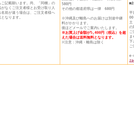
もご記載願います。尚、「同梱」の
■
580円
載がなくご注文者様とお受け取り人
その他の都道府県は一律 680円
お名前が違う場合は、ご注文者様へ
平
送となります。
00
※沖縄及び離島へのお届けは別途中継
土
料がかかります。
の
後ほどメールでご案内いたします。
ご
※お買上げ金額が5,400円（税込）を超
ま
えた場合は送料無料となります。
下
※注意：沖縄・離島は除く
ご
e-
za