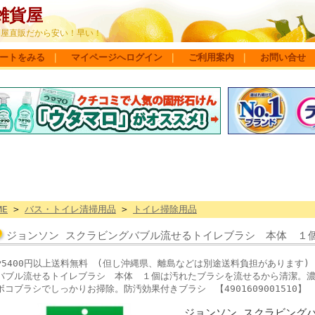
雑貨屋
問屋直販だから安い！早い！
ートをみる
｜
マイページへログイン
｜
ご利用案内
｜
お問い合せ
ME
>
バス・トイレ清掃用品
>
トイレ掃除用品
ジョンソン スクラビングバブル流せるトイレブラシ 本体 １
▼5400円以上送料無料 (但し沖縄県、離島などは別途送料負担がありま
バブル流せるトイレブラシ 本体 １個は汚れたブラシを流せるから清潔。
ボコブラシでしっかりお掃除。防汚効果付きブラシ 【4901609001510】
ジョンソン スクラビング