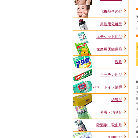
化粧品その他
男性用化粧品
エチケット用品
家庭用医療用品
洗剤
キッチン用品
バス・トイレ清掃
紙製品
芳香・消臭剤
除湿剤・殺虫剤
生理用品