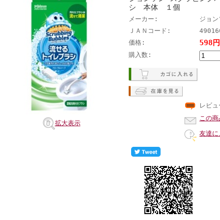
シ 本体 １個
メーカー:
ジョン
ＪＡＮコード:
49016
598
価格:
購入数:
レビュ
この商
拡大表示
友達に