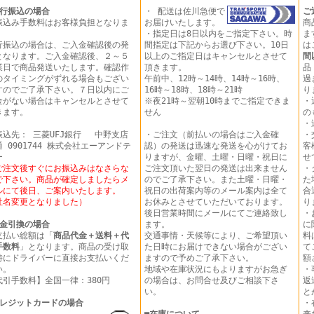
行振込の場合
・ 配送は佐川急便で
ご
振込み手数料はお客様負担となりま
お届けいたします。
商
。
・指定日は8日以内をご指定下さい。時
ま
行振込の場合は、ご入金確認後の発
間指定は下記からお選び下さい。10日
は
となります。ご入金確認後、２～５
以上のご指定日はキャンセルとさせて
間
業日で商品発送いたします。確認作
頂きます。
品
のタイミングがずれる場合もござい
午前中、12時～14時、14時～16時、
過
すのでご了承下さい。７日以内にご
16時～18時、18時～21時
り
金がない場合はキャンセルとさせて
※夜21時～翌朝10時までご指定できま
・
きます。
せん
の
・
振込先： 三菱UFJ銀行 中野支店
・ご注文（前払いの場合はご入金確
・
 0901744 株式会社エーアンドテ
認）の発送は迅速な発送を心がけてお
客
ー
りますが、金曜、土曜・日曜・祝日に
せ
ご注文後すぐにお振込みはなさらな
ご注文頂いた翌日の発送は出来ません
・
で下さい。商品が確定しましたらメ
のでご了承下さい。また土曜・日曜・
た
ルにて後日、ご案内いたします。
祝日の出荷案内等のメール案内は全て
合
社名変更となりました）
お休みとさせていただいております。
り
後日営業時間にメールにてご連絡致し
・
金引換の場合
ます。
に
支払い総額は「
商品代金＋送料＋代
交通事情・天候等により、ご希望頂い
料
手数料
」となります。商品の受け取
た日時にお届けできない場合がござい
て
時にドライバーに直接お支払いくだ
ますので予めご了承下さい。
額
い。
地域や在庫状況にもよりますがお急ぎ
・
代引手数料】全国一律：380円
の場合は、お問合せ及びご相談下さ
返
い。
と
レジットカードの場合
・