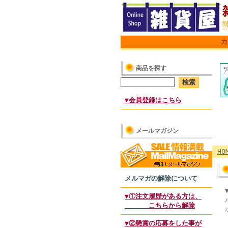
カ
商品を探す
▼会員登録はこちら
メールマガジン
HO
メルマガの解除について
▼①注文履歴がある方は、
こちらから解除
▼②懸賞の応募をした事が