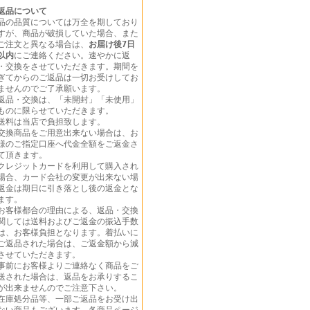
返品について
品の品質については万全を期しており
すが、商品が破損していた場合、また
ご注文と異なる場合は、
お届け後7日
以内
にご連絡ください。速やかに返
・交換をさせていただきます。期間を
ぎてからのご返品は一切お受けしてお
ませんのでご了承願います。
返品・交換は、「未開封」「未使用」
ものに限らせていただきます。
送料は当店で負担致します。
交換商品をご用意出来ない場合は、お
様のご指定口座へ代金全額をご返金さ
て頂きます。
クレジットカードを利用して購入され
場合、カード会社の変更が出来ない場
返金は期日に引き落とし後の返金とな
ます。
お客様都合の理由による、返品・交換
関しては送料およびご返金の振込手数
は、お客様負担となります。着払いに
ご返品された場合は、ご返金額から減
させていただきます。
事前にお客様よりご連絡なく商品をご
送された場合は、返品をお承りするこ
が出来ませんのでご注意下さい。
在庫処分品等、一部ご返品をお受け出