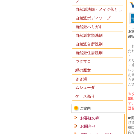
プ
自然派洗顔・メイク落とし
自然派ボディソープ
自然派ハミガキ
・
JC
自然派衣類洗剤
AM
自然派台所洗剤
・
た
自然派住居洗剤
・
と
ウタマロ
・
緑の魔女
レ
お
きき湯
ら
だ
ムシューダ
※
ケース売り
S
す
送
ご案内
お客様の声
●
領
領
お問合せ
欄
宛