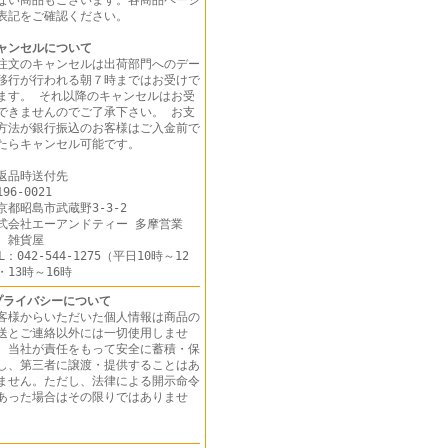
ない商品もございます。各商品ページ
表記をご確認ください。
ャンセルについて
注文のキャンセルは出荷部門へのデー
移行が行われる朝７時まではお受けで
ます。 それ以降のキャンセルはお受
できませんのでご了承下さい。 お支
方法が銀行振込のお客様はご入金前で
たらキャンセル可能です。
返品時送付先
96-0021
京都昭島市武蔵野3-3-2
式会社エーアンドティー 多摩営業
 雑貨屋
EL：042-544-1275（平日10時～12
・13時～16時
プライバシーについて
客様からいただいた個人情報は商品の
送とご連絡以外には一切使用しませ
。当社が責任をもって安全に蓄積・保
し、第三者に譲渡・提供することはあ
ません。ただし、法律による開示命令
あった場合はその限りではありませ
ん。