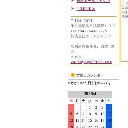
無料メールマガジン
ら
記
ご利用案内
の
郵
〒164-0011
東京都昭島市武蔵野3-3-2
TEL:042-544-1275
株式会社エーアンドティー
店舗運営責任者: 鈴木 隆
宏
e-mail
zaccaya@sterra.com
営業日カレンダー
■
色がついた日がお休みです
2026/4
日
月
火
水
木
金
土
1
2
3
4
5
6
7
8
9
10
11
12
13
14
15
16
17
18
19
20
21
22
23
24
25