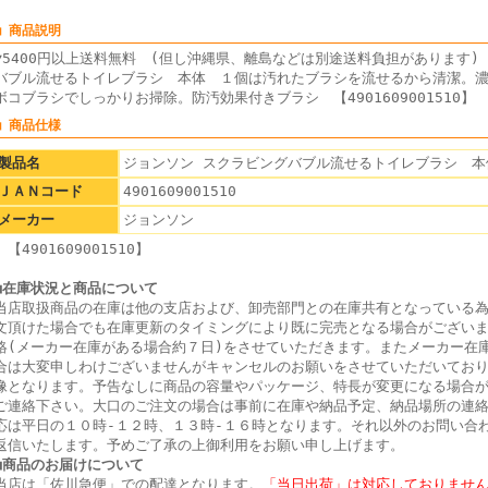
■ 商品説明
▼5400円以上送料無料 (但し沖縄県、離島などは別途送料負担がありま
バブル流せるトイレブラシ 本体 １個は汚れたブラシを流せるから清潔。
ボコブラシでしっかりお掃除。防汚効果付きブラシ 【4901609001510】
■ 商品仕様
製品名
ジョンソン スクラビングバブル流せるトイレブラシ 本
ＪＡＮコード
4901609001510
メーカー
ジョンソン
【4901609001510】
■在庫状況と商品について
当店取扱商品の在庫は他の支店および、卸売部門との在庫共有となっている
文頂けた場合でも在庫更新のタイミングにより既に完売となる場合がござい
絡(メーカー在庫がある場合約７日)をさせていただきます。またメーカー在
合は大変申しわけございませんがキャンセルのお願いをさせていただいてお
像となります。予告なしに商品の容量やパッケージ、特長が変更になる場合
ご連絡下さい。大口のご注文の場合は事前に在庫や納品予定、納品場所の連
応は平日の１０時-１２時、１３時-１６時となります。それ以外のお問い合
返信いたします。予めご了承の上御利用をお願い申し上げます。
■商品のお届けについて
当店は「佐川急便」での配達となります。
「当日出荷」は対応しておりませ