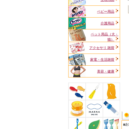
ベビー用品
介護用品
ペット用品（犬・
猫）
アクセサリ 雑貨
家電・生活雑貨
美容・健康
■