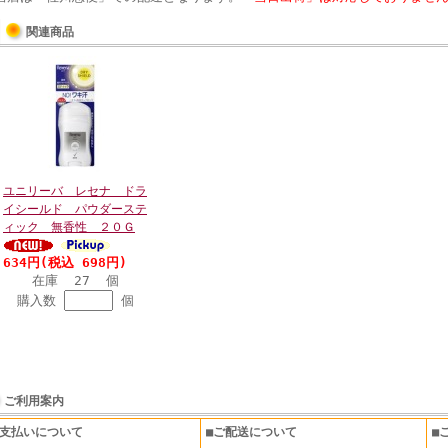
関連商品
ユニリーバ レセナ ドラ
イシールド パウダーステ
ィック 無香性 ２０Ｇ
634円(税込 698円)
在庫 27 個
購入数
個
ご利用案内
お支払いについて
■ご配送について
■