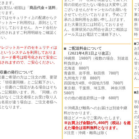
だきます。
荷の目処が立たない場合は大変申し訳
ご
 お支払い総額は「
商品代金＋送料
」
ございませんがキャンセルのお願いを
〒1
なります。
させていただいております。予めご了
東
店ではセキュリティ上の配慮からク
承の上御利用をお願い申し上げます。
株
ジットカード利用控は、原則として
また大量注文には対応しておりませ
所
送りしておりません。カード会社か
ん。在庫状況のお問合せ及びご相談は
T
送付されますご利用明細をご確認く
メール又はお電話でご連絡下さい。
時
さい。
■
クレジットカードのセキュリティは
■ ご配送料金について
お
SLというシステムを利用しておりま
(2021年4月1日より改正）
発
。カード番号は暗号化されて安全に
沖縄県 1980円（複数の場合、別途送
ん
信されますので、ご安心ください。
料負担あり
管
北海道 880円
り
収書の発行について
青森県、岩手県、秋田県 780円
が
収書ご希望の方はご注文の際、要望
九州地方７県 880円
に「領収書同梱」とご記載下さい。
四国地方4県、中国地方5県 780円
名・但書のご指定がある場合はそち
東京都、千葉県、埼玉県、 神奈川県
もご記載願います。尚、「同梱」の
■
580円
載がなくご注文者様とお受け取り人
その他の都道府県は一律 680円
お名前が違う場合は、ご注文者様へ
平
送となります。
00
※沖縄及び離島へのお届けは別途中継
土
料がかかります。
の
後ほどメールでご案内いたします。
ご
※お買上げ金額が5,400円（税込）を超
ま
えた場合は送料無料となります。
下
※注意：沖縄・離島は除く
ご