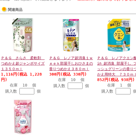
関連商品
Ｐ＆Ｇ さらさ 柔軟剤
Ｐ＆Ｇ レノア超消臭１ｗ
Ｐ＆Ｇ レノアクエン
つめかえ超ジャンボサイズ
ｅｅｋ部屋干しおひさまの
in 超消臭 部屋干し 
１３５０ｍｌ
香りつめかえ３８０ｍｌ
ッシュグリーンの香り
1,116円(税込 1,228
300円(税込 330円)
かえ用特大 ７３０ｍ
円)
在庫 10 個
852円(税込 938円)
在庫 10 個
在庫 1 個
購入数
個
購入数
個
購入数