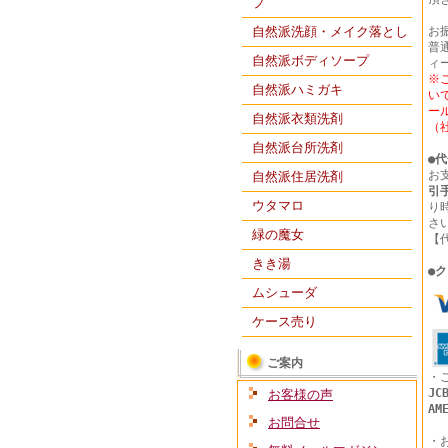
プ
自然派洗顔・メイク落とし
お
普通
自然派ボディソープ
ィ
※
自然派ハミガキ
い
ー
自然派衣類洗剤
（
自然派台所洗剤
●
代
お
自然派住居洗剤
引
ウタマロ
り
さ
緑の魔女
【
きき湯
●
ク
ムシューダ
ケース売り
ご案内
・
JC
お客様の声
AM
お問合せ
・