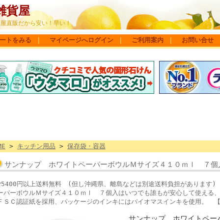
雑貨屋
問屋直販だから安い！早い！
ートをみる
｜
マイページへログイン
｜
ご利用案内
｜
お問い合せ
ME
>
キッチン用品
>
保存袋・容器
サンナップ ホワイトペーパーボウルＭサイズ４１０ｍｌ ７個
▼5400円以上送料無料 (但し沖縄県、離島などは別途送料負担がありま
ーパーボウルＭサイズ４１０ｍｌ ７個入はいつでも誰もが安心して使える
ＦＳＣ認証紙を採用、パッケージのインキにはバイオマスインキを使用。 【490
サンナップ ホワイトペー