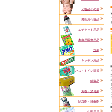
化粧品その他
男性用化粧品
エチケット用品
家庭用医療用品
洗剤
キッチン用品
バス・トイレ清掃
紙製品
芳香・消臭剤
除湿剤・殺虫剤
生理用品