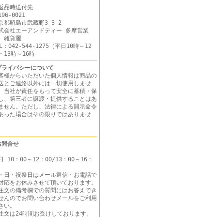
返品時送付先
96-0021
京都昭島市武蔵野3-3-2
式会社エーアンドティー 多摩営業
 雑貨屋
EL：042-544-1275（平日10時～12
・13時～16時
プライバシーについて
客様からいただいた個人情報は商品の
送とご連絡以外には一切使用しませ
。当社が責任をもって安全に蓄積・保
し、第三者に譲渡・提供することはあ
ません。ただし、法律による開示命令
あった場合はその限りではありませ
ん。
お問合せ
日 10：00～12：00/13：00～16：
・日・祝祭日はメール返信・お電話で
対応をお休みさせて頂いております。
注文の備考欄での質問にはお答えでき
せんのでお問い合わせメールをご利用
さい。
注文は24時間お受けしております。