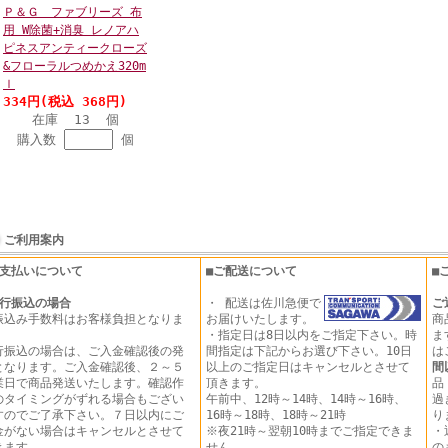
Ｐ＆Ｇ ファブリーズ 布
用 W除菌+消臭 レノアハ
ピネスアンティークローズ
&フローラルつめかえ320m
ｌ
334円(税込 368円)
在庫 13 個
購入数
個
ご利用案内
お支払いについて
■ご配送について
■
行振込の場合
・ 配送は佐川急便で
ご
振込み手数料はお客様負担となりま
お届けいたします。
商
。
・指定日は8日以内をご指定下さい。時
ま
行振込の場合は、ご入金確認後の発
間指定は下記からお選び下さい。10日
は
となります。ご入金確認後、２～５
以上のご指定日はキャンセルとさせて
間
業日で商品発送いたします。確認作
頂きます。
品
のタイミングがずれる場合もござい
午前中、12時～14時、14時～16時、
過
すのでご了承下さい。７日以内にご
16時～18時、18時～21時
り
金がない場合はキャンセルとさせて
※夜21時～翌朝10時までご指定できま
・
きます。
せん
の