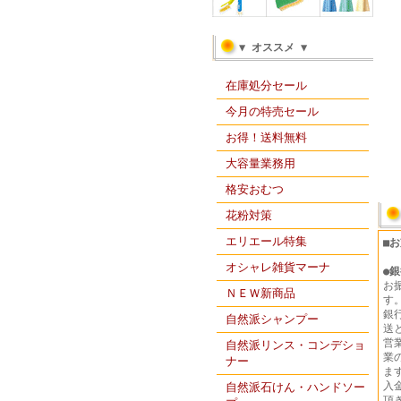
▼ オススメ ▼
在庫処分セール
今月の特売セール
お得！送料無料
大容量業務用
格安おむつ
花粉対策
エリエール特集
■
オシャレ雑貨マーナ
●
銀
お
ＮＥＷ新商品
す
銀
自然派シャンプー
送
営
自然派リンス・コンデショ
業
ナー
ま
入
自然派石けん・ハンドソー
頂