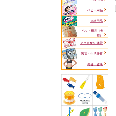
ベビー用品
介護用品
ペット用品（犬・
猫）
アクセサリ 雑貨
家電・生活雑貨
美容・健康