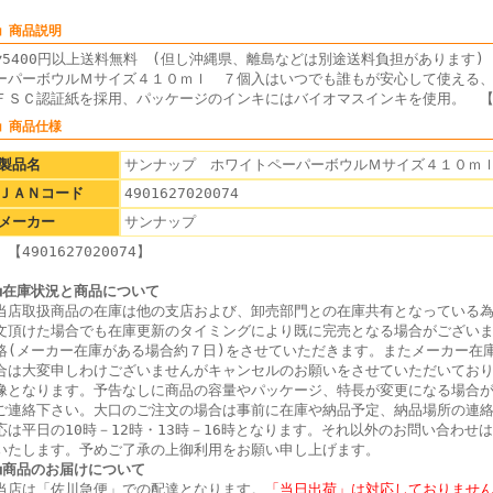
■ 商品説明
▼5400円以上送料無料 (但し沖縄県、離島などは別途送料負担がありま
ーパーボウルＭサイズ４１０ｍｌ ７個入はいつでも誰もが安心して使える
ＦＳＣ認証紙を採用、パッケージのインキにはバイオマスインキを使用。 【490
■ 商品仕様
製品名
サンナップ ホワイトペーパーボウルＭサイズ４１０ｍ
ＪＡＮコード
4901627020074
メーカー
サンナップ
【4901627020074】
■在庫状況と商品について
当店取扱商品の在庫は他の支店および、卸売部門との在庫共有となっている
文頂けた場合でも在庫更新のタイミングにより既に完売となる場合がござい
絡(メーカー在庫がある場合約７日)をさせていただきます。またメーカー在
合は大変申しわけございませんがキャンセルのお願いをさせていただいてお
像となります。予告なしに商品の容量やパッケージ、特長が変更になる場合
ご連絡下さい。大口のご注文の場合は事前に在庫や納品予定、納品場所の連
応は平日の10時－12時・13時－16時となります。それ以外のお問い合わせ
いたします。予めご了承の上御利用をお願い申し上げます。
■商品のお届けについて
当店は「佐川急便」での配達となります。
「当日出荷」は対応しておりませ