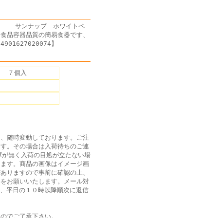
す) サンナップ ホワイトペ
、食品容器品質の簡易食器です、
1627020074】
ｌ ７個入
為、随時変動しております。ご注
ます。その場合は入荷待ちのご連
庫が無く入荷の目処が立たない場
ります。商品の画像はイメージ画
がありますので事前に確認の上、
絡をお願いいたします。メール対
は、平日の１０時以降順次に返信
ん
のでご了承下さい。