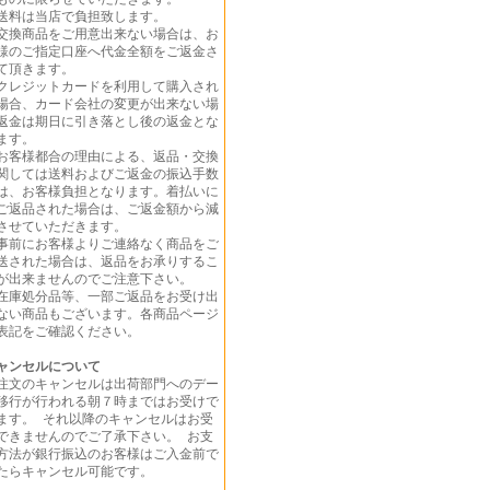
送料は当店で負担致します。
交換商品をご用意出来ない場合は、お
様のご指定口座へ代金全額をご返金さ
て頂きます。
クレジットカードを利用して購入され
場合、カード会社の変更が出来ない場
返金は期日に引き落とし後の返金とな
ます。
お客様都合の理由による、返品・交換
関しては送料およびご返金の振込手数
は、お客様負担となります。着払いに
ご返品された場合は、ご返金額から減
させていただきます。
事前にお客様よりご連絡なく商品をご
送された場合は、返品をお承りするこ
が出来ませんのでご注意下さい。
在庫処分品等、一部ご返品をお受け出
ない商品もございます。各商品ページ
表記をご確認ください。
ャンセルについて
注文のキャンセルは出荷部門へのデー
移行が行われる朝７時まではお受けで
ます。 それ以降のキャンセルはお受
できませんのでご了承下さい。 お支
方法が銀行振込のお客様はご入金前で
たらキャンセル可能です。