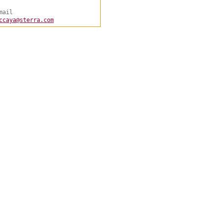
mail
ccaya@sterra.com