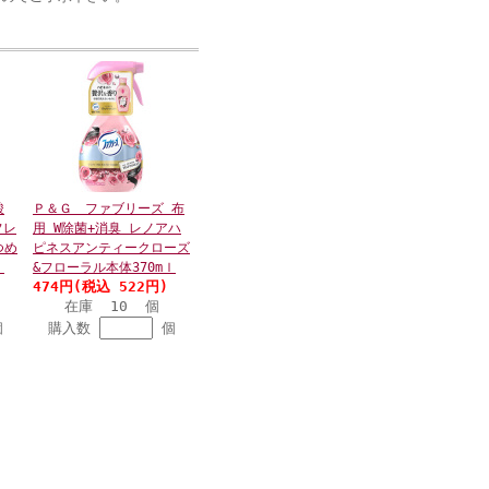
酸
Ｐ＆Ｇ ファブリーズ 布
フレ
用 W除菌+消臭 レノアハ
つめ
ピネスアンティークローズ
ｌ
&フローラル本体370mｌ
474円(税込 522円)
在庫 10 個
個
購入数
個