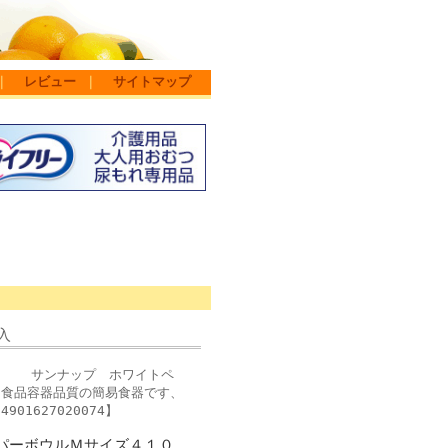
｜
レビュー
｜
サイトマップ
入
す) サンナップ ホワイトペ
、食品容器品質の簡易食器です、
1627020074】
パーボウルＭサイズ４１０