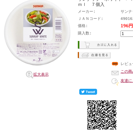
ｍｌ ７個入
メーカー:
サンナ
ＪＡＮコード:
49016
196
価格:
購入数:
レビュ
この商
拡大表示
友達に