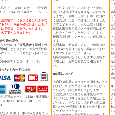
・
振込先： 三菱UFJ銀行 中野支店
・ご注文（前払いの場合はご入金確
・
 0901744 株式会社エーアンドテ
認）の発送は迅速な発送を心がけてお
客
ー
りますが、金曜、土曜・日曜・祝日に
せ
ご注文後すぐにお振込みはなさらな
ご注文頂いた翌日の発送は出来ません
・
で下さい。商品が確定しましたらメ
のでご了承下さい。また土曜・日曜・
た
ルにて後日、ご案内いたします。
祝日の出荷案内等のメール案内は全て
合
社名変更となりました）
お休みとさせていただいております。
り
後日営業時間にメールにてご連絡致し
・
金引換の場合
ます。
に
支払い総額は「
商品代金＋送料＋代
交通事情・天候等により、ご希望頂い
料
手数料
」となります。商品の受け取
た日時にお届けできない場合がござい
て
時にドライバーに直接お支払いくだ
ますので予めご了承下さい。
額
い。
地域や在庫状況にもよりますがお急ぎ
・
代引手数料】全国一律：380円
の場合は、お問合せ及びご相談下さ
返
い。
と
レジットカードの場合
・
■
在庫について
来
の
当店取扱商品の在庫はWEB店以外の支店
および、卸売部門との在庫共有となっ
キ
ている為、随時変動しております。
ご
ご注文頂けた場合でも在庫更新のタイ
タ
ご利用可能カード：
VISA
・
MASTER
・
ミングにより既に完売となる場合がご
き
B
・
Diners
・
NICOS
・
UFJ
・
DC
・
ざいます。その場合は入荷待ちのご連
け
EX
絡(メーカー在庫がある場合約７日)を
払
させていただきます。
し
お支払い回数は 1回のみとさせてい
またメーカー在庫が廃盤などで無く入