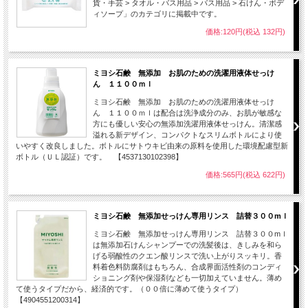
貨・手芸 > タオル・バス用品 > バス用品 > 石けん・ボデ
ィソープ」のカテゴリに掲載中です。
価格:120円(税込 132円)
ミヨシ石鹸 無添加 お肌のための洗濯用液体せっけ
ん １１００ｍｌ
ミヨシ石鹸 無添加 お肌のための洗濯用液体せっけ
ん １１００ｍｌは配合は洗浄成分のみ、お肌が敏感な
方にも優しい安心の無添加洗濯用液体せっけん。清潔感
溢れる新デザイン、コンパクトなスリムボトルにより使
いやすく改良しました。ボトルにサトウキビ由来の原料を使用した環境配慮型新
ボトル（ＵＬ認証）です。 【4537130102398】
価格:565円(税込 622円)
ミヨシ石鹸 無添加せっけん専用リンス 詰替３００mｌ
ミヨシ石鹸 無添加せっけん専用リンス 詰替３００mｌ
は無添加石けんシャンプーでの洗髪後は、きしみを和ら
げる弱酸性のクエン酸リンスで洗い上がりスッキリ。香
料着色料防腐剤はもちろん、合成界面活性剤のコンディ
ショニング剤や保湿剤なども一切加えていません。薄め
て使うタイプだから、経済的です。（００倍に薄めて使うタイプ）
【4904551200314】