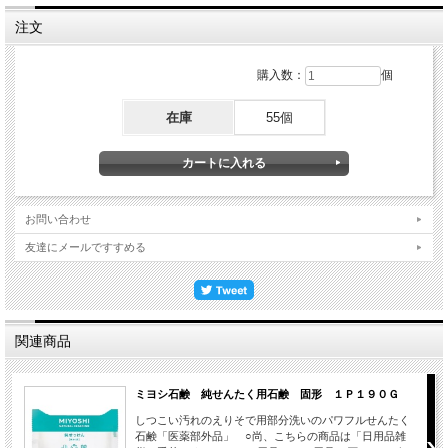
注文
購入数：
個
在庫
55個
お問い合わせ
友達にメールですすめる
関連商品
ミヨシ石鹸 純せんたく用石鹸 固形 １Ｐ１９０Ｇ
しつこい汚れのえりそで用部分洗いのパワフルせんたく
石鹸「医薬部外品」 ○尚、こちらの商品は「日用品雑