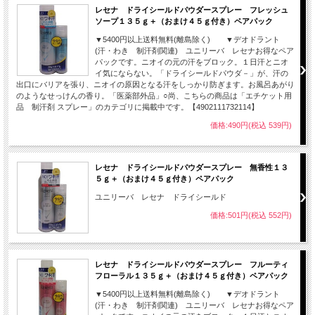
レセナ ドライシールドパウダースプレー フレッシュ
ソープ１３５ｇ＋（おまけ４５ｇ付き）ペアパック
▼5400円以上送料無料(離島除く) ▼デオドラント
(汗・わき 制汗剤関連) ユニリーバ レセナお得なペア
パックです。ニオイの元の汗をブロック。１日汗とニオ
イ気にならない。「ドライシールドパウダ－」が、汗の
出口にバリアを張り、ニオイの原因となる汗をしっかり防ぎます。お風呂あがり
のようなせっけんの香り。「医薬部外品」○尚、こちらの商品は「エチケット用
品 制汗剤 スプレー」のカテゴリに掲載中です。【4902111732114】
価格:490円(税込 539円)
レセナ ドライシールドパウダースプレー 無香性１３
５ｇ＋（おまけ４５ｇ付き）ペアパック
ユニリーバ レセナ ドライシールド
価格:501円(税込 552円)
レセナ ドライシールドパウダースプレー フルーティ
フローラル１３５ｇ＋（おまけ４５ｇ付き）ペアパック
▼5400円以上送料無料(離島除く) ▼デオドラント
(汗・わき 制汗剤関連) ユニリーバ レセナお得なペア