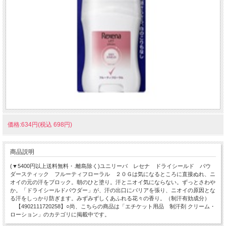
価格:634円(税込 698円)
商品説明
(▼5400円以上送料無料・.離島除く)ユニリーバ レセナ ドライシールド パウ
ダースティック フルーティフローラル ２０Ｇは気になるところに直接ぬれ、ニ
オイの元の汗をブロック。朝のひと塗り。汗とニオイ気にならない。ずっとさわや
か。「ドライシールドパウダー」が、汗の出口にバリアを張り、ニオイの原因とな
る汗をしっかり防ぎます。みずみずしくあふれる花々の香り。（制汗有効成分）
【4902111720258】○尚、こちらの商品は「エチケット用品 制汗剤 クリーム・
ローション」のカテゴリに掲載中です。