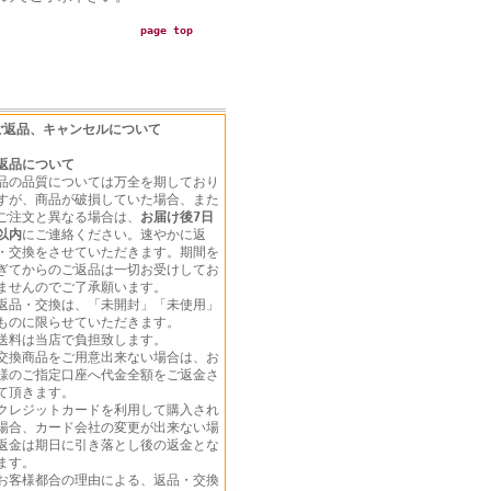
page top
ご返品、キャンセルについて
返品について
品の品質については万全を期しており
すが、商品が破損していた場合、また
ご注文と異なる場合は、
お届け後7日
以内
にご連絡ください。速やかに返
・交換をさせていただきます。期間を
ぎてからのご返品は一切お受けしてお
ませんのでご了承願います。
返品・交換は、「未開封」「未使用」
ものに限らせていただきます。
送料は当店で負担致します。
交換商品をご用意出来ない場合は、お
様のご指定口座へ代金全額をご返金さ
て頂きます。
クレジットカードを利用して購入され
場合、カード会社の変更が出来ない場
返金は期日に引き落とし後の返金とな
ます。
お客様都合の理由による、返品・交換