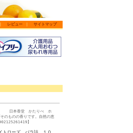
｜
レビュー
｜
サイトマップ
す) 日本香堂 かたりべ ホ
ズそのものの香りです。自然の恵
125261419】
イトローズ バラ詰 １０