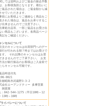
関しては送料およびご返金の振込手数
は、お客様負担となります。着払いに
ご返品された場合は、ご返金額から減
させていただきます。
事前にお客様よりご連絡なく商品をご
送された場合は、返品をお承りするこ
が出来ませんのでご注意下さい。
在庫処分品等、一部ご返品をお受け出
ない商品もございます。各商品ページ
表記をご確認ください。
ャンセルについて
注文のキャンセルは出荷部門へのデー
移行が行われる朝７時まではお受けで
ます。 それ以降のキャンセルはお受
できませんのでご了承下さい。 お支
方法が銀行振込のお客様はご入金前で
たらキャンセル可能です。
返品時送付先
96-0021
京都昭島市武蔵野3-3-2
式会社エーアンドティー 多摩営業
 雑貨屋
EL：042-544-1275（平日10時～12
・13時～16時
プライバシーについて