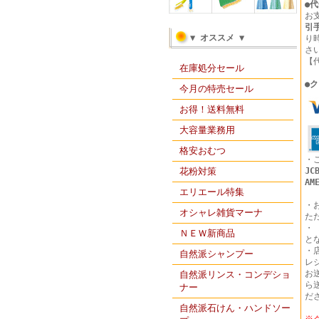
●
代
お
引
▼ オススメ ▼
り
さ
【
在庫処分セール
●
ク
今月の特売セール
お得！送料無料
大容量業務用
格安おむつ
・
花粉対策
JC
AM
エリエール特集
・
オシャレ雑貨マーナ
た
・
ＮＥＷ新商品
と
・
自然派シャンプー
レ
お
自然派リンス・コンデショ
ら
ナー
だ
自然派石けん・ハンドソー