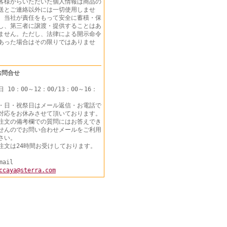
客様からいただいた個人情報は商品の
送とご連絡以外には一切使用しませ
。当社が責任をもって安全に蓄積・保
し、第三者に譲渡・提供することはあ
ません。ただし、法律による開示命令
あった場合はその限りではありませ
ん。
お問合せ
日 10：00～12：00/13：00～16：
・日・祝祭日はメール返信・お電話で
対応をお休みさせて頂いております。
注文の備考欄での質問にはお答えでき
せんのでお問い合わせメールをご利用
さい。
注文は24時間お受けしております。
mail
ccaya@sterra.com