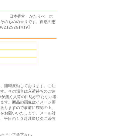
す) 日本香堂 かたりべ ホ
ズそのものの香りです。自然の恵
125261419】
ｇ
為、随時変動しております。ご注
ます。その場合は入荷待ちのご連
庫が無く入荷の目処が立たない場
ります。商品の画像はイメージ画
がありますので事前に確認の上、
絡をお願いいたします。メール対
は、平日の１０時以降順次に返信
ん
のでご了承下さい。