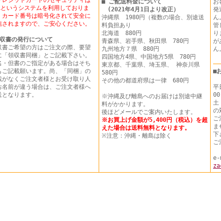
クレジットカードのセキュリティは
■ ご配送料金について
お
SLというシステムを利用しておりま
(2021年4月1日より改正）
発
。カード番号は暗号化されて安全に
沖縄県 1980円（複数の場合、別途送
ん
信されますので、ご安心ください。
料負担あり
管
北海道 880円
り
収書の発行について
青森県、岩手県、秋田県 780円
が
収書ご希望の方はご注文の際、要望
九州地方７県 880円
に「領収書同梱」とご記載下さい。
四国地方4県、中国地方5県 780円
名・但書のご指定がある場合はそち
東京都、千葉県、埼玉県、 神奈川県
もご記載願います。尚、「同梱」の
■
580円
載がなくご注文者様とお受け取り人
その他の都道府県は一律 680円
お名前が違う場合は、ご注文者様へ
平
送となります。
00
※沖縄及び離島へのお届けは別途中継
土
料がかかります。
の
後ほどメールでご案内いたします。
ご
※お買上げ金額が5,400円（税込）を超
ま
えた場合は送料無料となります。
下
※注意：沖縄・離島は除く
ご
e-
za