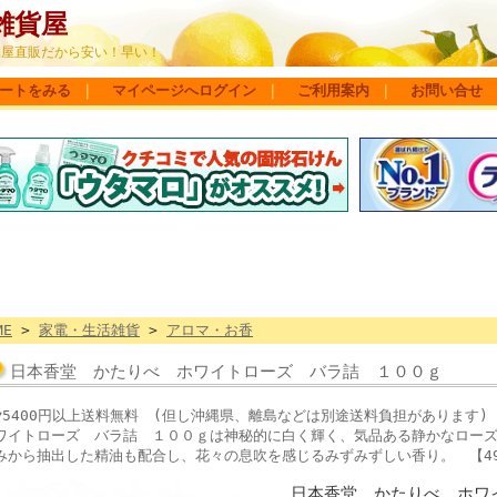
雑貨屋
問屋直販だから安い！早い！
ートをみる
｜
マイページへログイン
｜
ご利用案内
｜
お問い合せ
ME
>
家電・生活雑貨
>
アロマ・お香
日本香堂 かたりべ ホワイトローズ バラ詰 １００ｇ
▼5400円以上送料無料 (但し沖縄県、離島などは別途送料負担がありま
ワイトローズ バラ詰 １００ｇは神秘的に白く輝く、気品ある静かなロー
みから抽出した精油も配合し、花々の息吹を感じるみずみずしい香り。 【4902
日本香堂 かたりべ ホワ