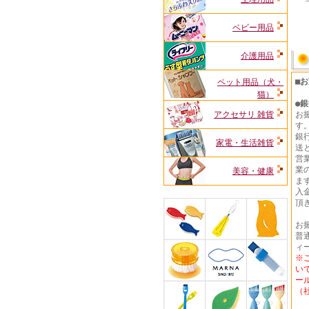
ベビー用品
介護用品
■
ペット用品（犬・
猫）
●
銀
アクセサリ 雑貨
お
す
銀
家電・生活雑貨
送
営
業
美容・健康
ま
入
頂
お
普通
ィ
※
い
ー
（