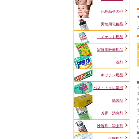
化粧品その他
男性用化粧品
エチケット用品
家庭用医療用品
洗剤
キッチン用品
バス・トイレ清掃
紙製品
芳香・消臭剤
除湿剤・殺虫剤
生理用品