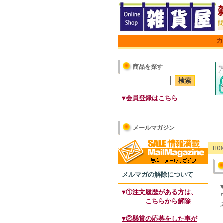
カ
商品を探す
▼会員登録はこちら
メールマガジン
HO
メルマガの解除について
▼①注文履歴がある方は、
こちらから解除
▼②懸賞の応募をした事が