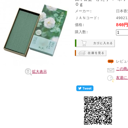
０ｇ
メーカー:
日本香
ＪＡＮコード:
49021
840
価格:
購入数:
レビュ
この商
拡大表示
友達に