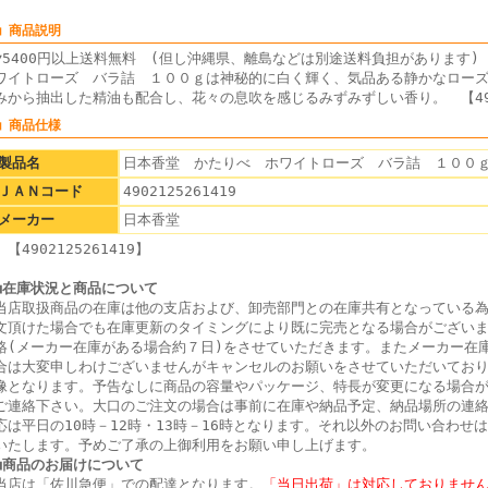
■ 商品説明
▼5400円以上送料無料 (但し沖縄県、離島などは別途送料負担がありま
ワイトローズ バラ詰 １００ｇは神秘的に白く輝く、気品ある静かなロー
みから抽出した精油も配合し、花々の息吹を感じるみずみずしい香り。 【4902
■ 商品仕様
製品名
日本香堂 かたりべ ホワイトローズ バラ詰 １００
ＪＡＮコード
4902125261419
メーカー
日本香堂
【4902125261419】
■在庫状況と商品について
当店取扱商品の在庫は他の支店および、卸売部門との在庫共有となっている
文頂けた場合でも在庫更新のタイミングにより既に完売となる場合がござい
絡(メーカー在庫がある場合約７日)をさせていただきます。またメーカー在
合は大変申しわけございませんがキャンセルのお願いをさせていただいてお
像となります。予告なしに商品の容量やパッケージ、特長が変更になる場合
ご連絡下さい。大口のご注文の場合は事前に在庫や納品予定、納品場所の連
応は平日の10時－12時・13時－16時となります。それ以外のお問い合わせ
いたします。予めご了承の上御利用をお願い申し上げます。
■商品のお届けについて
当店は「佐川急便」での配達となります。
「当日出荷」は対応しておりませ