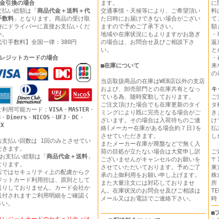
金引換の場合
ます。
に
支払い総額は「
商品代金＋送料＋代
交通事情・天候等により、ご希望頂い
料
手数料
」となります。商品の受け取
た日時にお届けできない場合がござい
て
時にドライバーに直接お支払いくだ
ますので予めご了承下さい。
額
い。
地域や在庫状況にもよりますがお急ぎ
・
代引手数料】全国一律：380円
の場合は、お問合せ及びご相談下さ
返
い。
と
レジットカードの場合
・
■
在庫について
来
の
当店取扱商品の在庫はWEB店以外の支店
および、卸売部門との在庫共有となっ
キ
ている為、随時変動しております。
ご
ご注文頂けた場合でも在庫更新のタイ
タ
ご利用可能カード：
VISA
・
MASTER
・
ミングにより既に完売となる場合がご
き
B
・
Diners
・
NICOS
・
UFJ
・
DC
・
ざいます。その場合は入荷待ちのご連
け
EX
絡(メーカー在庫がある場合約７日)を
払
させていただきます。
し
お支払い回数は 1回のみとさせてい
またメーカー在庫が廃盤などで無く入
だきます。
荷の目処が立たない場合は大変申し訳
ご
 お支払い総額は「
商品代金＋送料
」
ございませんがキャンセルのお願いを
〒1
なります。
させていただいております。予めご了
東
店ではセキュリティ上の配慮からク
承の上御利用をお願い申し上げます。
株
ジットカード利用控は、原則として
また大量注文には対応しておりませ
所
送りしておりません。カード会社か
ん。在庫状況のお問合せ及びご相談は
T
送付されますご利用明細をご確認く
メール又はお電話でご連絡下さい。
時
さい。
■