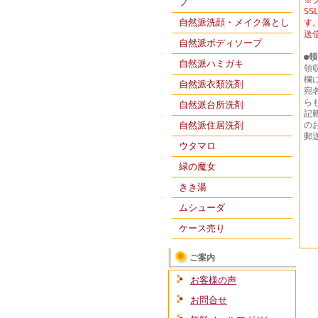
※
プ
S
自然派洗顔・メイク落とし
す
送
自然派ボディソープ
●
領
自然派ハミガキ
領
欄
自然派衣類洗剤
宛
ら
自然派台所洗剤
記
自然派住居洗剤
の
郵
ウタマロ
緑の魔女
きき湯
ムシューダ
ケース売り
ご案内
お客様の声
お問合せ