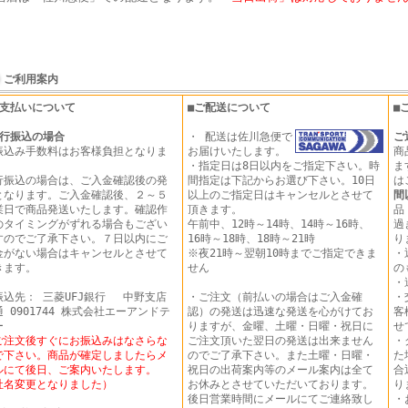
ご利用案内
お支払いについて
■ご配送について
■
行振込の場合
・ 配送は佐川急便で
ご
振込み手数料はお客様負担となりま
お届けいたします。
商
。
・指定日は8日以内をご指定下さい。時
ま
行振込の場合は、ご入金確認後の発
間指定は下記からお選び下さい。10日
は
となります。ご入金確認後、２～５
以上のご指定日はキャンセルとさせて
間
業日で商品発送いたします。確認作
頂きます。
品
のタイミングがずれる場合もござい
午前中、12時～14時、14時～16時、
過
すのでご了承下さい。７日以内にご
16時～18時、18時～21時
り
金がない場合はキャンセルとさせて
※夜21時～翌朝10時までご指定できま
・
きます。
せん
の
・
振込先： 三菱UFJ銀行 中野支店
・ご注文（前払いの場合はご入金確
・
 0901744 株式会社エーアンドテ
認）の発送は迅速な発送を心がけてお
客
ー
りますが、金曜、土曜・日曜・祝日に
せ
ご注文後すぐにお振込みはなさらな
ご注文頂いた翌日の発送は出来ません
・
で下さい。商品が確定しましたらメ
のでご了承下さい。また土曜・日曜・
た
ルにて後日、ご案内いたします。
祝日の出荷案内等のメール案内は全て
合
社名変更となりました）
お休みとさせていただいております。
り
後日営業時間にメールにてご連絡致し
・