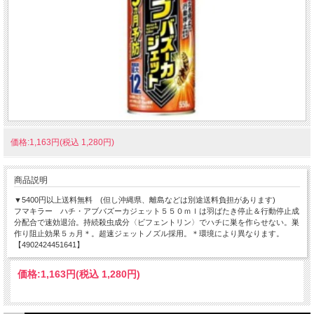
価格:1,163円(税込 1,280円)
商品説明
▼5400円以上送料無料 (但し沖縄県、離島などは別途送料負担があります)
フマキラー ハチ・アブバズーカジェット５５０ｍｌは羽ばたき停止＆行動停止成
分配合で速効退治。持続殺虫成分〈ビフェントリン〉でハチに巣を作らせない。巣
作り阻止効果５ヵ月＊。超速ジェットノズル採用。＊環境により異なります。
【4902424451641】
価格:
1,163円
(税込 1,280円)