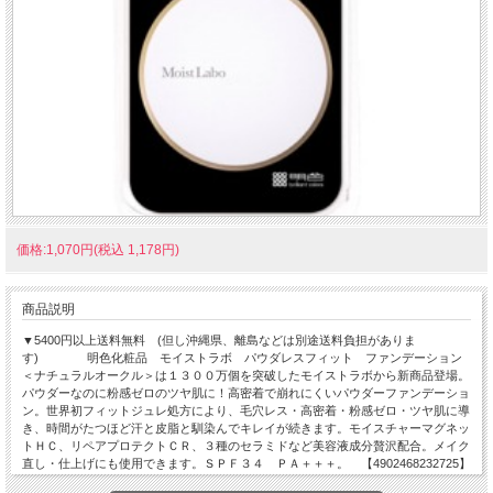
価格:1,070円(税込 1,178円)
商品説明
▼5400円以上送料無料 (但し沖縄県、離島などは別途送料負担がありま
す) 明色化粧品 モイストラボ パウダレスフィット ファンデーション
＜ナチュラルオークル＞は１３００万個を突破したモイストラボから新商品登場。
パウダーなのに粉感ゼロのツヤ肌に！高密着で崩れにくいパウダーファンデーショ
ン。世界初フィットジュレ処方により、毛穴レス・高密着・粉感ゼロ・ツヤ肌に導
き、時間がたつほど汗と皮脂と馴染んでキレイが続きます。モイスチャーマグネッ
トＨＣ、リペアプロテクトＣＲ、３種のセラミドなど美容液成分贅沢配合。メイク
直し・仕上げにも使用できます。ＳＰＦ３４ ＰＡ＋＋＋。 【4902468232725】