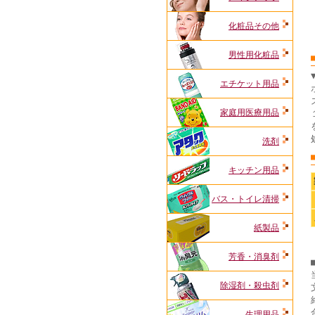
化粧品その他
男性用化粧品
エチケット用品
家庭用医療用品
洗剤
キッチン用品
バス・トイレ清掃
紙製品
芳香・消臭剤
除湿剤・殺虫剤
生理用品