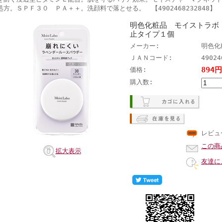
処方。ＳＰＦ３０ ＰＡ＋＋。洗顔料で落とせる。 【4902468232848】
明色化粧品 モイストラボ
止タイプ１個
メーカー:
明色化
ＪＡＮコード:
49024
894
価格:
購入数:
レビュ
この商
拡大表示
友達に