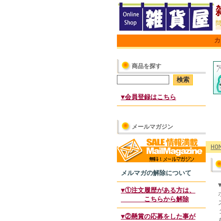
カ
商品を探す
▼会員登録はこちら
メールマガジン
HO
メルマガの解除について
▼①注文履歴がある方は、
こちらから解除
▼②懸賞の応募をした事が