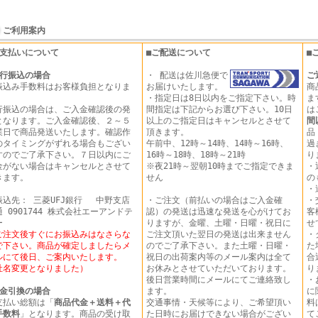
ご利用案内
お支払いについて
■ご配送について
■
行振込の場合
・ 配送は佐川急便で
ご
振込み手数料はお客様負担となりま
お届けいたします。
商
。
・指定日は8日以内をご指定下さい。時
ま
行振込の場合は、ご入金確認後の発
間指定は下記からお選び下さい。10日
は
となります。ご入金確認後、２～５
以上のご指定日はキャンセルとさせて
間
業日で商品発送いたします。確認作
頂きます。
品
のタイミングがずれる場合もござい
午前中、12時～14時、14時～16時、
過
すのでご了承下さい。７日以内にご
16時～18時、18時～21時
り
金がない場合はキャンセルとさせて
※夜21時～翌朝10時までご指定できま
・
きます。
せん
の
・
振込先： 三菱UFJ銀行 中野支店
・ご注文（前払いの場合はご入金確
・
 0901744 株式会社エーアンドテ
認）の発送は迅速な発送を心がけてお
客
ー
りますが、金曜、土曜・日曜・祝日に
せ
ご注文後すぐにお振込みはなさらな
ご注文頂いた翌日の発送は出来ません
・
で下さい。商品が確定しましたらメ
のでご了承下さい。また土曜・日曜・
た
ルにて後日、ご案内いたします。
祝日の出荷案内等のメール案内は全て
合
社名変更となりました）
お休みとさせていただいております。
り
後日営業時間にメールにてご連絡致し
・
金引換の場合
ます。
に
支払い総額は「
商品代金＋送料＋代
交通事情・天候等により、ご希望頂い
料
手数料
」となります。商品の受け取
た日時にお届けできない場合がござい
て