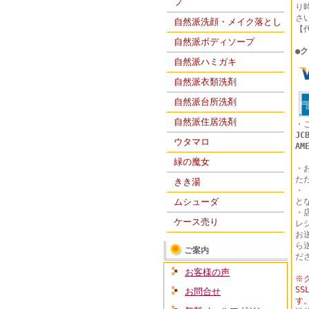
プ
り
さ
自然派洗顔・メイク落とし
【
自然派ボディソープ
●
ク
自然派ハミガキ
自然派衣類洗剤
自然派台所洗剤
自然派住居洗剤
・
JC
ウタマロ
AM
緑の魔女
・
た
きき湯
・
ムシューダ
と
・
ケース売り
レ
お
ら
ご案内
だ
お客様の声
※
S
お問合せ
す