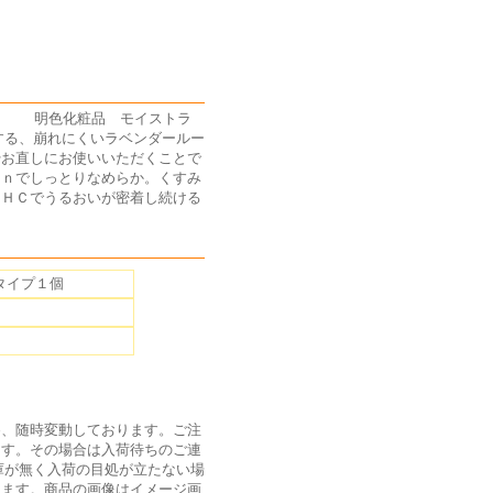
す) 明色化粧品 モイストラ
する、崩れにくいラベンダールー
やお直しにお使いいただくことで
ｉｎでしっとりなめらか。くすみ
トＨＣでうるおいが密着し続ける
タイプ１個
為、随時変動しております。ご注
ます。その場合は入荷待ちのご連
庫が無く入荷の目処が立たない場
ります。商品の画像はイメージ画