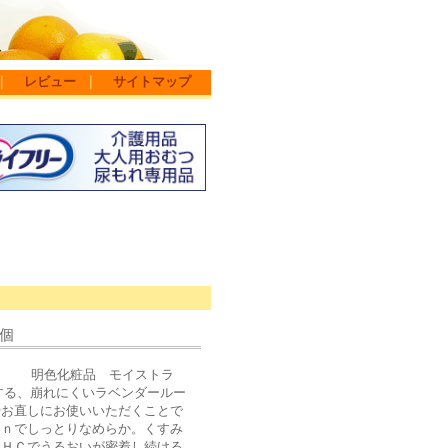
｜
レビュー
｜
サイトマップ
個
す) 明色化粧品 モイストラ
する、崩れにくいラベンダールー
やお直しにお使いいただくことで
ｉｎでしっとりなめらか。くすみ
トＨＣでうるおいが密着し続ける