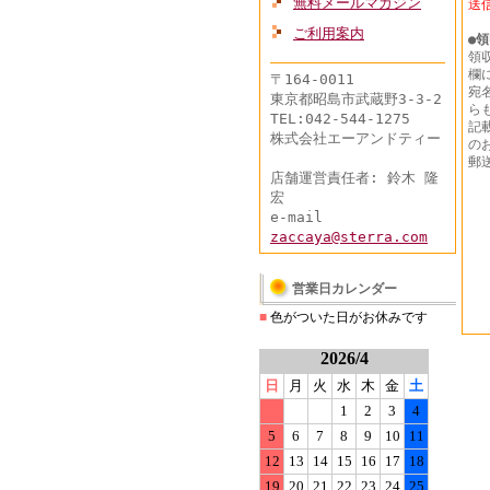
無料メールマガジン
送
ご利用案内
●
領
領
欄
〒164-0011
宛
東京都昭島市武蔵野3-3-2
ら
TEL:042-544-1275
記
株式会社エーアンドティー
の
郵
店舗運営責任者: 鈴木 隆
宏
e-mail
zaccaya@sterra.com
営業日カレンダー
■
色がついた日がお休みです
2026/4
日
月
火
水
木
金
土
1
2
3
4
5
6
7
8
9
10
11
12
13
14
15
16
17
18
19
20
21
22
23
24
25