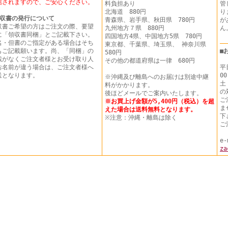
信されますので、ご安心ください。
料負担あり
管
北海道 880円
り
収書の発行について
青森県、岩手県、秋田県 780円
が
収書ご希望の方はご注文の際、要望
九州地方７県 880円
に「領収書同梱」とご記載下さい。
四国地方4県、中国地方5県 780円
名・但書のご指定がある場合はそち
東京都、千葉県、埼玉県、 神奈川県
もご記載願います。尚、「同梱」の
■
580円
載がなくご注文者様とお受け取り人
その他の都道府県は一律 680円
お名前が違う場合は、ご注文者様へ
平
送となります。
00
※沖縄及び離島へのお届けは別途中継
土
料がかかります。
の
後ほどメールでご案内いたします。
ご
※お買上げ金額が5,400円（税込）を超
ま
えた場合は送料無料となります。
下
※注意：沖縄・離島は除く
ご
e-
za