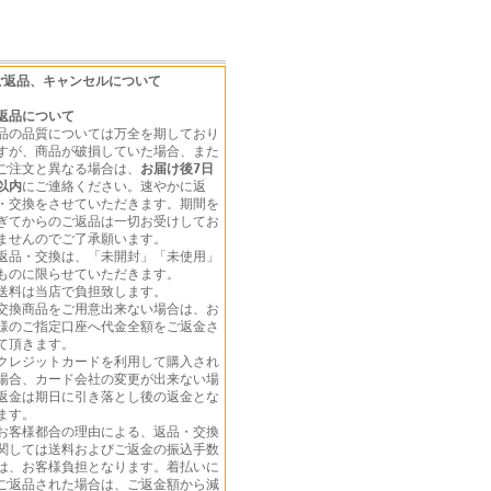
ご返品、キャンセルについて
返品について
品の品質については万全を期しており
すが、商品が破損していた場合、また
ご注文と異なる場合は、
お届け後7日
以内
にご連絡ください。速やかに返
・交換をさせていただきます。期間を
ぎてからのご返品は一切お受けしてお
ませんのでご了承願います。
返品・交換は、「未開封」「未使用」
ものに限らせていただきます。
送料は当店で負担致します。
交換商品をご用意出来ない場合は、お
様のご指定口座へ代金全額をご返金さ
て頂きます。
クレジットカードを利用して購入され
場合、カード会社の変更が出来ない場
返金は期日に引き落とし後の返金とな
ます。
お客様都合の理由による、返品・交換
関しては送料およびご返金の振込手数
は、お客様負担となります。着払いに
ご返品された場合は、ご返金額から減