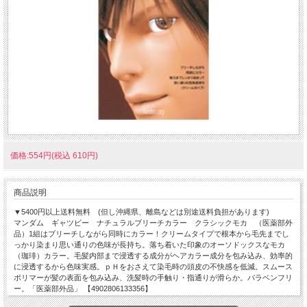
価格:554円(税込 610円)
商品説明
▼5400円以上送料無料 (但し沖縄県、離島などは別途送料負担があります)
マンダム ギャツビー ナチュラルブリーチカラー クラシックモカ （医薬部外
品）1組はブリーチしながら同時にカラー！クリームタイプで根本から毛先までし
っかり染まり思い通りの色味が長持ち。落ち着いた印象のオーソドックスなモカ
（珈琲）カラー。毛髪内部まで浸透する成分がヘアカラー成分を包み込み、効率的
に浸透するから色味実感。ｐＨをおさえて染毛時の頭皮の不快感を低減。スムース
ポリマーが髪の表面を包み込み、洗髪時の手触り・指通りが滑らか。パラベンフリ
ー。「医薬部外品」 【4902806133356】