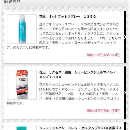
関連商品
花王 ８×４ フットスプレー １３５Ｇ
足用デオドラントスプレー、２つの消臭成分がダブルに
効いて、イヤな足のニオイを元から防ぎます。ひんやり
して気になるムレもすっきり、サラサラ足に。ストッキ
ングの上から使っても白くなりません。 ○尚、こちらの
商品は「美容・コスメ・香水 > ボディケア > フットケ
ア」のカテゴリに掲載中です。
価格:794円(税込 874円)
花王 サクセス 薬用 シェービングジェルマイルド
メンズ１８０Ｇ
花王サクセスシェービングジェル濡らさず蒸らさずにひ
げを剃りやすくするシェービングしっとりマイルドタイ
プ「医薬部外品」 ○尚、こちらの商品は「美容・コス
メ・香水 > 男性用化粧品 > シェービング」のカテゴリに
掲載中です。
価格:434円(税込 478円)
ジレットジャパン ジレット カスタムプラスEX 首振式 3