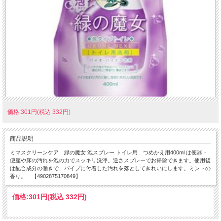
価格:301円(税込 332円)
商品説明
ミマスクリーンケア 緑の魔女 泡スプレー トイレ用 つめかえ用400ml は便器・
便座や床の汚れを泡の力でスッキリ洗浄。逆さスプレーでお掃除できます。使用後
は配合成分の働きで、パイプに付着した汚れを落としてきれいにします。ミントの
香り。 【4902875170849】
価格:
301円
(税込 332円)