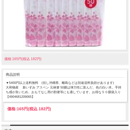
価格:165円(税込 182円)
商品説明
▼5400円以上送料無料 (但し沖縄県、離島などは別途送料負担があります)
大和物産 新いずみ アスペン 元禄箸 50膳は弾力性に富んだ、色の白い木。手持
ち感が良いため、おもてなし用の割箸等にも適しています。お得な５０膳袋入り
【4904681209065】
価格:
165円
(税込 182円)