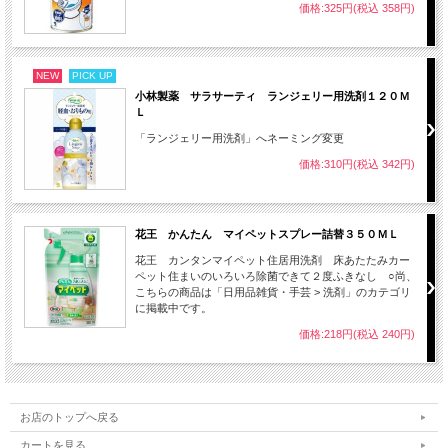
価格:325円(税込 358円)
NEW
PICK UP
小林製薬 サラサーティ ランジェリー用洗剤１２０Ｍ
Ｌ
「ランジェリー用洗剤」へネーミング変更
価格:310円(税込 342円)
花王 かんたん マイペットスプレー詰替３５０ＭＬ
花王 カンタンマイペット住居用洗剤 床あたたみカー
ペット住まいのいろいろ除菌できて２度ふきなし ○尚、
こちらの商品は「日用品雑貨・手芸 > 洗剤」のカテゴリ
に掲載中です。
価格:218円(税込 240円)
お店のトップへ戻る
カートを見る