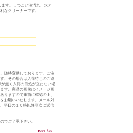
とします。しつこい油汚れ、水ア
便利なクリーナーです。
為、随時変動しております。ご注
ます。その場合は入荷待ちのご連
庫が無く入荷の目処が立たない場
ります。商品の画像はイメージ画
がありますので事前に確認の上、
絡をお願いいたします。メール対
は、平日の１０時以降順次に返信
ん
のでご了承下さい。
page top