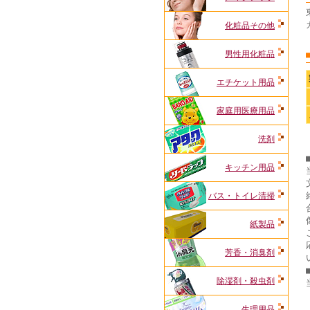
化粧品その他
男性用化粧品
エチケット用品
家庭用医療用品
洗剤
キッチン用品
バス・トイレ清掃
紙製品
芳香・消臭剤
除湿剤・殺虫剤
生理用品