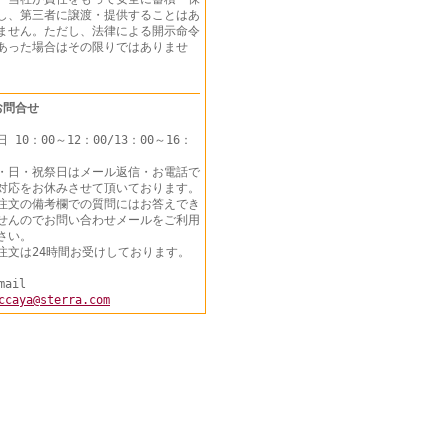
し、第三者に譲渡・提供することはあ
ません。ただし、法律による開示命令
あった場合はその限りではありませ
ん。
お問合せ
日 10：00～12：00/13：00～16：
・日・祝祭日はメール返信・お電話で
対応をお休みさせて頂いております。
注文の備考欄での質問にはお答えでき
せんのでお問い合わせメールをご利用
さい。
注文は24時間お受けしております。
mail
ccaya@sterra.com