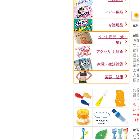
ベビー用品
介護用品
■
●
銀
ペット用品（犬・
お
猫）
す
銀
アクセサリ 雑貨
送
営
家電・生活雑貨
業
ま
入
美容・健康
頂
お
普通
ィ
※
い
ー
（
●
代
お