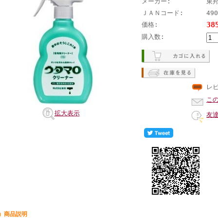
メーカー:
東
ＪＡＮコード:
490
38
価格:
購入数:
レ
こ
拡大表示
友
■ 商品説明