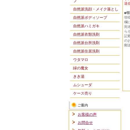
プ
送
自然派洗顔・メイク落とし
●
領
自然派ボディソープ
領
欄
自然派ハミガキ
宛
ら
自然派衣類洗剤
記
の
自然派台所洗剤
郵
自然派住居洗剤
ウタマロ
緑の魔女
きき湯
ムシューダ
ケース売り
ご案内
お客様の声
お問合せ