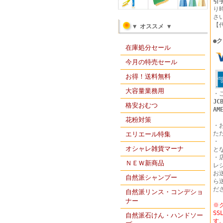
引
り
さ
【
▼ オススメ ▼
●
ク
在庫処分セール
今月の特売セール
お得！送料無料
大容量業務用
・
JC
格安おむつ
AM
花粉対策
・
た
エリエール特集
・
オシャレ雑貨マーナ
と
・
ＮＥＷ新商品
レ
お
自然派シャンプー
ら
だ
自然派リンス・コンデショ
ナー
※
S
自然派石けん・ハンドソー
す