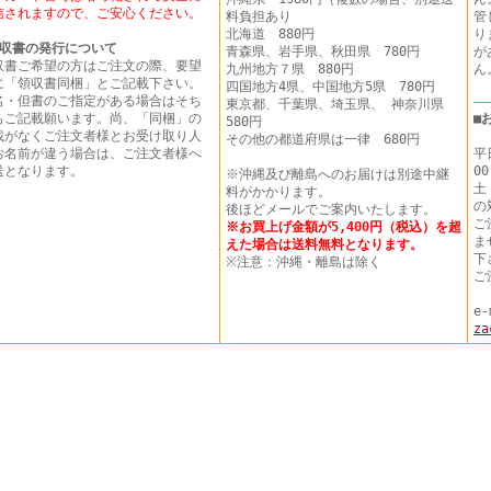
信されますので、ご安心ください。
料負担あり
管
北海道 880円
り
収書の発行について
青森県、岩手県、秋田県 780円
が
収書ご希望の方はご注文の際、要望
九州地方７県 880円
に「領収書同梱」とご記載下さい。
四国地方4県、中国地方5県 780円
名・但書のご指定がある場合はそち
東京都、千葉県、埼玉県、 神奈川県
もご記載願います。尚、「同梱」の
■
580円
載がなくご注文者様とお受け取り人
その他の都道府県は一律 680円
お名前が違う場合は、ご注文者様へ
平
送となります。
00
※沖縄及び離島へのお届けは別途中継
土
料がかかります。
の
後ほどメールでご案内いたします。
ご
※お買上げ金額が5,400円（税込）を超
ま
えた場合は送料無料となります。
下
※注意：沖縄・離島は除く
ご
e-
za