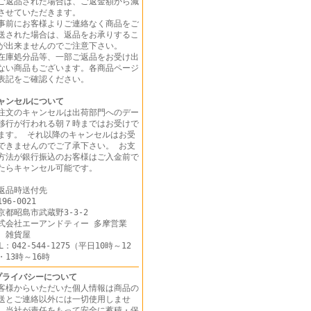
ご返品された場合は、ご返金額から減
させていただきます。
事前にお客様よりご連絡なく商品をご
送された場合は、返品をお承りするこ
が出来ませんのでご注意下さい。
在庫処分品等、一部ご返品をお受け出
ない商品もございます。各商品ページ
表記をご確認ください。
ャンセルについて
注文のキャンセルは出荷部門へのデー
移行が行われる朝７時まではお受けで
ます。 それ以降のキャンセルはお受
できませんのでご了承下さい。 お支
方法が銀行振込のお客様はご入金前で
たらキャンセル可能です。
返品時送付先
96-0021
京都昭島市武蔵野3-3-2
式会社エーアンドティー 多摩営業
 雑貨屋
EL：042-544-1275（平日10時～12
・13時～16時
プライバシーについて
客様からいただいた個人情報は商品の
送とご連絡以外には一切使用しませ
。当社が責任をもって安全に蓄積・保