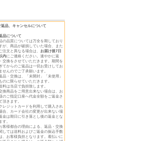
ご返品、キャンセルについて
返品について
品の品質については万全を期しており
すが、商品が破損していた場合、また
ご注文と異なる場合は、
お届け後7日
以内
にご連絡ください。速やかに返
・交換をさせていただきます。期間を
ぎてからのご返品は一切お受けしてお
ませんのでご了承願います。
返品・交換は、「未開封」「未使用」
ものに限らせていただきます。
送料は当店で負担致します。
交換商品をご用意出来ない場合は、お
様のご指定口座へ代金全額をご返金さ
て頂きます。
クレジットカードを利用して購入され
場合、カード会社の変更が出来ない場
返金は期日に引き落とし後の返金とな
ます。
お客様都合の理由による、返品・交換
関しては送料およびご返金の振込手数
は、お客様負担となります。着払いに