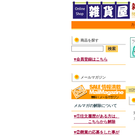
カ
商品を探す
▼会員登録はこちら
メールマガジン
HO
メルマガの解除について
▼①注文履歴がある方は、
こちらから解除
▼②懸賞の応募をした事が