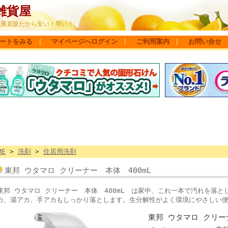
雑貨屋
問屋直販だから安い！早い！
ートをみる
｜
マイページへログイン
｜
ご利用案内
｜
お問い合せ
ME
>
洗剤
>
住居用洗剤
東邦 ウタマロ クリーナー 本体 400mL
東邦 ウタマロ クリーナー 本体 400mL は家中、これ一本で汚れを落
カ、湯アカ、手アカもしっかり落とします。生分解性がよく環境にやさしい
東邦 ウタマロ クリー