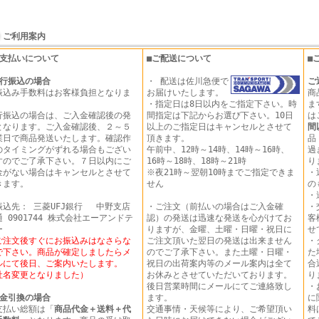
ご利用案内
お支払いについて
■ご配送について
■
行振込の場合
・ 配送は佐川急便で
ご
振込み手数料はお客様負担となりま
お届けいたします。
商
。
・指定日は8日以内をご指定下さい。時
ま
行振込の場合は、ご入金確認後の発
間指定は下記からお選び下さい。10日
は
となります。ご入金確認後、２～５
以上のご指定日はキャンセルとさせて
間
業日で商品発送いたします。確認作
頂きます。
品
のタイミングがずれる場合もござい
午前中、12時～14時、14時～16時、
過
すのでご了承下さい。７日以内にご
16時～18時、18時～21時
り
金がない場合はキャンセルとさせて
※夜21時～翌朝10時までご指定できま
・
きます。
せん
の
・
振込先： 三菱UFJ銀行 中野支店
・ご注文（前払いの場合はご入金確
・
 0901744 株式会社エーアンドテ
認）の発送は迅速な発送を心がけてお
客
ー
りますが、金曜、土曜・日曜・祝日に
せ
ご注文後すぐにお振込みはなさらな
ご注文頂いた翌日の発送は出来ません
・
で下さい。商品が確定しましたらメ
のでご了承下さい。また土曜・日曜・
た
ルにて後日、ご案内いたします。
祝日の出荷案内等のメール案内は全て
合
社名変更となりました）
お休みとさせていただいております。
り
後日営業時間にメールにてご連絡致し
・
金引換の場合
ます。
に
支払い総額は「
商品代金＋送料＋代
交通事情・天候等により、ご希望頂い
料