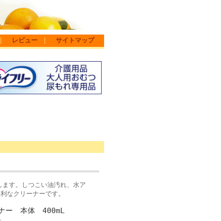
｜
レビュー
｜
サイトマップ
とします。しつこい油汚れ、水ア
便利なクリーナーです。
ナー 本体 400mL