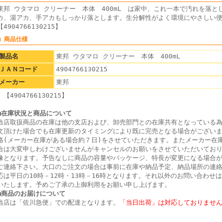
東邦 ウタマロ クリーナー 本体 400mL は家中、これ一本で汚れを落
カ、湯アカ、手アカもしっかり落とします。生分解性がよく環境にやさしい
【4904766130215】
■ 商品仕様
製品名
東邦 ウタマロ クリーナー 本体 400mL
ＪＡＮコード
4904766130215
メーカー
東邦
【4904766130215】
■在庫状況と商品について
当店取扱商品の在庫は他の支店および、卸売部門との在庫共有となっている
文頂けた場合でも在庫更新のタイミングにより既に完売となる場合がござい
絡(メーカー在庫がある場合約７日)をさせていただきます。またメーカー在
合は大変申しわけございませんがキャンセルのお願いをさせていただいてお
像となります。予告なしに商品の容量やパッケージ、特長が変更になる場合
ご連絡下さい。大口のご注文の場合は事前に在庫や納品予定、納品場所の連
応は平日の10時－12時・13時－16時となります。それ以外のお問い合わせ
いたします。予めご了承の上御利用をお願い申し上げます。
■商品のお届けについて
当店は「佐川急便」での配達となります。
「当日出荷」は対応しておりませ