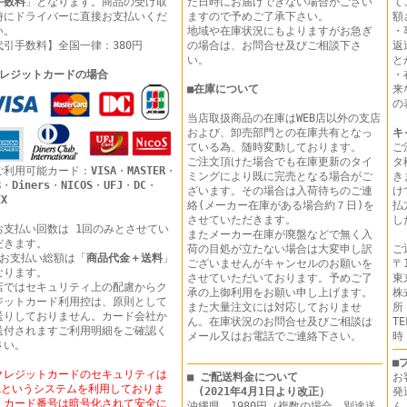
手数料
」となります。商品の受け取
た日時にお届けできない場合がござい
て
時にドライバーに直接お支払いくだ
ますので予めご了承下さい。
額
い。
地域や在庫状況にもよりますがお急ぎ
・
代引手数料】全国一律：380円
の場合は、お問合せ及びご相談下さ
返
い。
と
レジットカードの場合
・
■
在庫について
来
の
当店取扱商品の在庫はWEB店以外の支店
および、卸売部門との在庫共有となっ
キ
ている為、随時変動しております。
ご
ご注文頂けた場合でも在庫更新のタイ
タ
ご利用可能カード：
VISA
・
MASTER
・
ミングにより既に完売となる場合がご
き
B
・
Diners
・
NICOS
・
UFJ
・
DC
・
ざいます。その場合は入荷待ちのご連
け
EX
絡(メーカー在庫がある場合約７日)を
払
させていただきます。
し
お支払い回数は 1回のみとさせてい
またメーカー在庫が廃盤などで無く入
だきます。
荷の目処が立たない場合は大変申し訳
ご
 お支払い総額は「
商品代金＋送料
」
ございませんがキャンセルのお願いを
〒1
なります。
させていただいております。予めご了
東
店ではセキュリティ上の配慮からク
承の上御利用をお願い申し上げます。
株
ジットカード利用控は、原則として
また大量注文には対応しておりませ
所
送りしておりません。カード会社か
ん。在庫状況のお問合せ及びご相談は
T
送付されますご利用明細をご確認く
メール又はお電話でご連絡下さい。
時
さい。
■
クレジットカードのセキュリティは
■ ご配送料金について
お
SLというシステムを利用しておりま
(2021年4月1日より改正）
発
。カード番号は暗号化されて安全に
沖縄県 1980円（複数の場合、別途送
ん