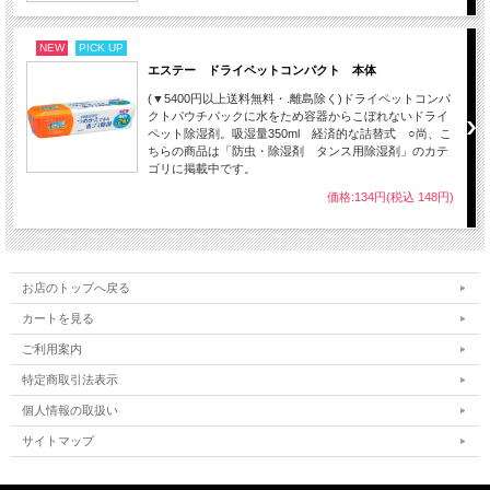
NEW
PICK UP
エステー ドライペットコンパクト 本体
(▼5400円以上送料無料・.離島除く)ドライペットコンパ
クトパウチパックに水をため容器からこぼれないドライ
ペット除湿剤。吸湿量350ml 経済的な詰替式 ○尚、こ
ちらの商品は「防虫・除湿剤 タンス用除湿剤」のカテ
ゴリに掲載中です。
価格:134円(税込 148円)
お店のトップへ戻る
カートを見る
ご利用案内
特定商取引法表示
個人情報の取扱い
サイトマップ