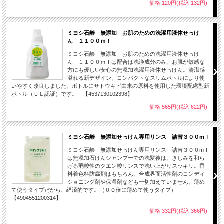
価格:120円(税込 132円)
ミヨシ石鹸 無添加 お肌のための洗濯用液体せっけ
ん １１００ｍｌ
ミヨシ石鹸 無添加 お肌のための洗濯用液体せっけ
ん １１００ｍｌは配合は洗浄成分のみ、お肌が敏感な
方にも優しい安心の無添加洗濯用液体せっけん。清潔感
溢れる新デザイン、コンパクトなスリムボトルにより使
いやすく改良しました。ボトルにサトウキビ由来の原料を使用した環境配慮型新
ボトル（ＵＬ認証）です。 【4537130102398】
価格:565円(税込 622円)
ミヨシ石鹸 無添加せっけん専用リンス 詰替３００mｌ
ミヨシ石鹸 無添加せっけん専用リンス 詰替３００mｌ
は無添加石けんシャンプーでの洗髪後は、きしみを和ら
げる弱酸性のクエン酸リンスで洗い上がりスッキリ。香
料着色料防腐剤はもちろん、合成界面活性剤のコンディ
ショニング剤や保湿剤なども一切加えていません。薄め
て使うタイプだから、経済的です。（００倍に薄めて使うタイプ）
【4904551200314】
価格:332円(税込 366円)