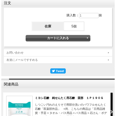
注文
購入数：
個
在庫
5個
お問い合わせ
友達にメールですすめる
関連商品
ミヨシ石鹸 純せんたく用石鹸 固形 １Ｐ１９０Ｇ
しつこい汚れのえりそで用部分洗いのパワフルせんたく
石鹸「医薬部外品」 ○尚、こちらの商品は「日用品雑
貨・手芸 > タオル・バス用品 > バス用品 > 石けん・ボデ