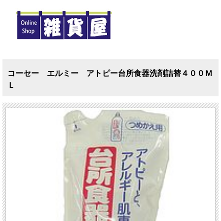
コーセー エルミー アトピー台所食器洗剤詰替４００Ｍ
Ｌ