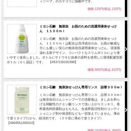
ィソープ」のカテゴリに掲載中です。
価格:120円(税込 132円)
ミヨシ石鹸 無添加 お肌のための洗濯用液体せっけ
ん １１００ｍｌ
ミヨシ石鹸 無添加 お肌のための洗濯用液体せっけ
ん １１００ｍｌは配合は洗浄成分のみ、お肌が敏感な
方にも優しい安心の無添加洗濯用液体せっけん。清潔感
溢れる新デザイン、コンパクトなスリムボトルにより使
いやすく改良しました。ボトルにサトウキビ由来の原料を使用した環境配慮型新
ボトル（ＵＬ認証）です。 【4537130102398】
価格:565円(税込 622円)
ミヨシ石鹸 無添加せっけん専用リンス 詰替３００mｌ
ミヨシ石鹸 無添加せっけん専用リンス 詰替３００mｌ
は無添加石けんシャンプーでの洗髪後は、きしみを和ら
げる弱酸性のクエン酸リンスで洗い上がりスッキリ。香
料着色料防腐剤はもちろん、合成界面活性剤のコンディ
ショニング剤や保湿剤なども一切加えていません。薄め
て使うタイプだから、経済的です。（００倍に薄めて使うタイプ）
【4904551200314】
価格:332円(税込 366円)