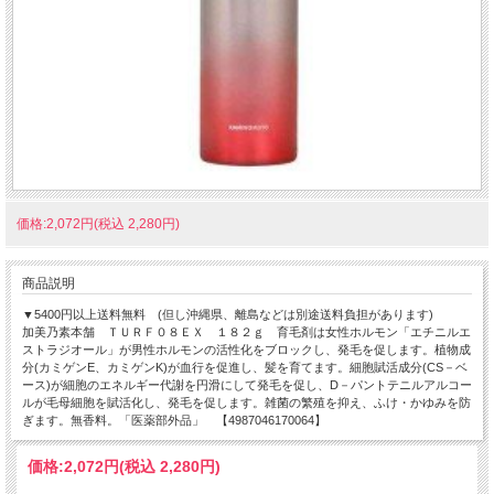
価格:2,072円(税込 2,280円)
商品説明
▼5400円以上送料無料 (但し沖縄県、離島などは別途送料負担があります)
加美乃素本舗 ＴＵＲＦ０８ＥＸ １８２ｇ 育毛剤は女性ホルモン「エチニルエ
ストラジオール」が男性ホルモンの活性化をブロックし、発毛を促します。植物成
分(カミゲンE、カミゲンK)が血行を促進し、髪を育てます。細胞賦活成分(CS－ベ
ース)が細胞のエネルギー代謝を円滑にして発毛を促し、D－パントテニルアルコー
ルが毛母細胞を賦活化し、発毛を促します。雑菌の繁殖を抑え、ふけ・かゆみを防
ぎます。無香料。「医薬部外品」 【4987046170064】
価格:
2,072円
(税込 2,280円)