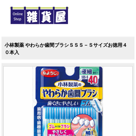
小林製薬 やわらか歯間ブラシＳＳＳ－Ｓサイズお徳用４
０本入