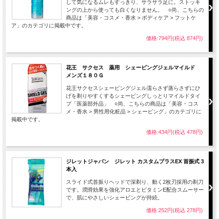
して気になるムレもすっきり、サラサラ足に。ストッキ
ングの上から使っても白くなりません。 ○尚、こちらの
商品は「美容・コスメ・香水 > ボディケア > フットケ
ア」のカテゴリに掲載中です。
価格:794円(税込 874円)
花王 サクセス 薬用 シェービングジェルマイルド
メンズ１８０Ｇ
花王サクセスシェービングジェル濡らさず蒸らさずにひ
げを剃りやすくするシェービングしっとりマイルドタイ
プ「医薬部外品」 ○尚、こちらの商品は「美容・コス
メ・香水 > 男性用化粧品 > シェービング」のカテゴリに
掲載中です。
価格:434円(税込 478円)
ジレットジャパン ジレット カスタムプラスEX 首振式 3
本入
スライド式首振りヘッドで深剃り、動く2枚刃採用の剃刀
です。潤滑効果を強化アロエとビタミンE配合スムーサー
で、肌にやさしいシェービングが持続。
価格:252円(税込 278円)