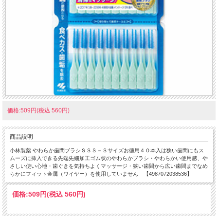
価格:509円(税込 560円)
商品説明
小林製薬 やわらか歯間ブラシＳＳＳ－Ｓサイズお徳用４０本入は狭い歯間にもス
ムーズに挿入できる先端先細加工ゴム状のやわらかブラシ・やわらかい使用感、や
さしい使い心地・歯ぐきを気持ちよくマッサージ・狭い歯間から広い歯間までなめ
らかにフィット金属（ワイヤー）を使用していません 【4987072038536】
価格:
509円
(税込 560円)