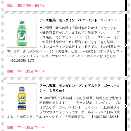
価格： 452円(税込 498円)
アース製薬 モンダミン ペパーミント ３８０ｍｌ
▼沖縄県、離島地域は「送料無料対象外」となります。
別途送料負担がございますのでご注意下さい。 ア
ース製薬 モンダミン ペパーミント ３８０ｍｌはよ
ごれ洗浄補助成分ＴＰＰ配合でお口をすっきり清潔に！
イオンコーティング成分ＴｅｔＰＰでよごれの付着を予
防します！さわやかなペパーミントの香味。心地よい刺激でお口すっきりリフレ
ッシュ。スタイリッシュで使いやすいクリスタルカットボトルになりました。
【4901080504517】
価格： 327円(税込 360円)
アース製薬 モンダミン プレミアムケア ゴールドミ
ント １００ｍｌ
▼5400円以上送料無料 (但し沖縄県、離島などは別途送
料負担があります) アース製薬 モンダミン プレ
ミアムケア ゴールドミント １００ｍｌは低刺激タイ
プのマウスウォッシュです。オールインワンで口内環境
まるごと徹底ケア。アルコールタイプ。「医薬部外品」 【4901080248213】
価格： 227円(税込 250円)