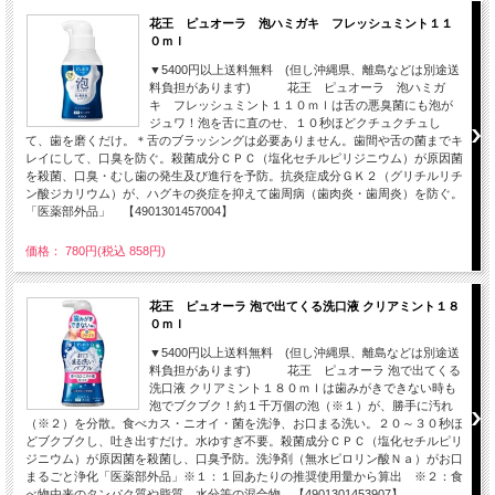
花王 ピュオーラ 泡ハミガキ フレッシュミント１１
０ｍｌ
▼5400円以上送料無料 (但し沖縄県、離島などは別途送
料負担があります) 花王 ピュオーラ 泡ハミガ
キ フレッシュミント１１０ｍｌは舌の悪臭菌にも泡が
ジュワ！泡を舌に直のせ、１０秒ほどクチュクチュし
て、歯を磨くだけ。＊舌のブラッシングは必要ありません。歯間や舌の菌までキ
レイにして、口臭を防ぐ。殺菌成分ＣＰＣ（塩化セチルピリジニウム）が原因菌
を殺菌、口臭・むし歯の発生及び進行を予防。抗炎症成分ＧＫ２（グリチルリチ
ン酸ジカリウム）が、ハグキの炎症を抑えて歯周病（歯肉炎・歯周炎）を防ぐ。
「医薬部外品」 【4901301457004】
価格： 780円(税込 858円)
花王 ピュオーラ 泡で出てくる洗口液 クリアミント１８
０ｍｌ
▼5400円以上送料無料 (但し沖縄県、離島などは別途送
料負担があります) 花王 ピュオーラ 泡で出てくる
洗口液 クリアミント１８０ｍｌは歯みがきできない時も
泡でブクブク！約１千万個の泡（※１）が、勝手に汚れ
（※２）を分散。食べカス・ニオイ・菌を洗浄、お口まる洗い。２０～３０秒ほ
どブクブクし、吐き出すだけ。水ゆすぎ不要。殺菌成分ＣＰＣ（塩化セチルピリ
ジニウム）が原因菌を殺菌し、口臭予防。洗浄剤（無水ピロリン酸Ｎａ）がお口
まるごと浄化「医薬部外品」※１：１回あたりの推奨使用量から算出 ※２：食
べ物由来のタンパク質や脂質、水分等の混合物 【4901301453907】