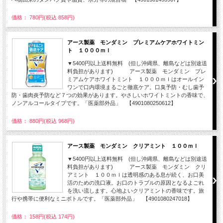
価格： 780円(税込 858円)
アース製薬 モンダミン プレミアムケアホワイトミン
ト １０００ｍｌ
▼5400円以上送料無料 (但し沖縄県、離島などは別途送
料負担があります) アース製薬 モンダミン プレ
ミアムケアホワイトミント １０００ｍｌはオールイン
ワンで口内環境まるごと徹底ケア。口臭予防・むし歯予
防・歯肉炎予防など７つの効果があります。やさしいホワイトミントの香味で、
ノンアルコールタイプです。「医薬部外品」 【4901080250612】
価格： 880円(税込 968円)
アース製薬 モンダミン クリアミント １００ｍｌ
▼5400円以上送料無料 (但し沖縄県、離島などは別途送
料負担があります) アース製薬 モンダミン クリ
アミント １００ｍｌは透明感のある息が続く、お口美
活のための洗口液。お口のトラブルの原因となるよごれ
を洗い流します。心地よいクリアミントの香味です。旅
行や携帯に便利なミニボトルです。「医薬部外品」 【4901080247018】
価格： 158円(税込 174円)