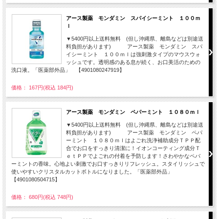
アース製薬 モンダミン スパイシーミント １００ｍ
ｌ
▼5400円以上送料無料 (但し沖縄県、離島などは別途送
料負担があります) アース製薬 モンダミン スパ
イシーミント １００ｍｌは強刺激タイプのマウスウォ
ッシュです。透明感のある息が続く、お口美活のための
洗口液。「医薬部外品」 【4901080247919】
価格： 167円(税込 184円)
アース製薬 モンダミン ペパーミント １０８０ｍｌ
▼5400円以上送料無料 (但し沖縄県、離島などは別途送
料負担があります) アース製薬 モンダミン ペパ
ーミント １０８０ｍｌはよごれ洗浄補助成分ＴＰＰ配
合でお口をすっきり清潔に！イオンコーティング成分Ｔ
ｅｔＰＰでよごれの付着を予防します！さわやかなペパ
ーミントの香味。心地よい刺激でお口すっきりリフレッシュ。スタイリッシュで
使いやすいクリスタルカットボトルになりました。「医薬部外品」
【4901080504715】
価格： 680円(税込 748円)