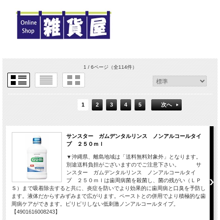
1 / 6ページ
（全114件）
1
2
3
4
5
次へ
サンスター ガムデンタルリンス ノンアルコールタイ
プ ２５０ｍｌ
▼沖縄県、離島地域は「送料無料対象外」となります。
別途送料負担がございますのでご注意下さい。 サ
ンスター ガムデンタルリンス ノンアルコールタイ
プ ２５０ｍｌは歯周病菌を殺菌し、菌の残がい（ＬＰ
Ｓ）まで吸着除去すると共に、炎症を防いでより効果的に歯周病と口臭を予防し
ます。液体だからすみずみまで広がります。ペーストとの併用でより積極的な歯
周病ケアができます。ピリピリしない低刺激ノンアルコールタイプ。
【4901616008243】