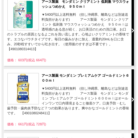
アース製薬 モンダミン クリアミント 低刺激 マウスウォ
ッシュつめかえ ９５０ｍｌ
▼5400円以上送料無料 (但し沖縄県、離島などは別途送
料負担があります) アース製薬 モンダミン クリア
ミント 低刺激 マウスウォッシュつめかえ ９５０ｍｌは
透明感のある息が続く、お口美活のための洗口液。お口
のトラブルの原因となるよごれを洗い流します。心地よいクリアミントの香味で
す。エコなパウチタイプです。毎日の歯みがきに加え、適量約20mLを口に含
み、20秒程すすいでから吐き出す。（使用後のすすぎは不要です）。
【4901080314413】
価格： 603円(税込 664円)
アース製薬 モンダミン プレミアムケア ゴールドミント６
００ｍｌ
▼5400円以上送料無料 (但し沖縄県、離島などは別途送
料負担があります) アース製薬 モンダミン モンダ
ミン プレミアムケア ゴールドミント６００ｍｌはオール
インワンで口内環境まるごと徹底ケア。口臭予防・むし
歯予防・歯肉炎予防など７つの効果があります。爽やかなゴールドミントの香味
です。 【4901080248411】
価格： 661円(税込 728円)