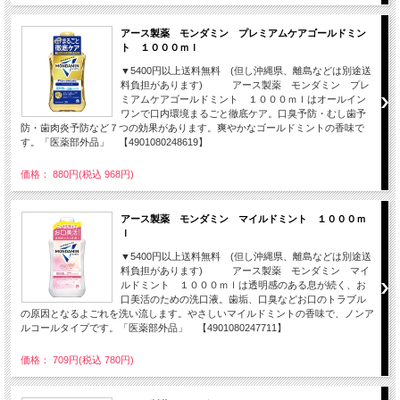
アース製薬 モンダミン プレミアムケアゴールドミン
ト １０００ｍｌ
▼5400円以上送料無料 (但し沖縄県、離島などは別途送
料負担があります) アース製薬 モンダミン プレ
ミアムケアゴールドミント １０００ｍｌはオールイン
ワンで口内環境まるごと徹底ケア。口臭予防・むし歯予
防・歯肉炎予防など７つの効果があります。爽やかなゴールドミントの香味で
す。「医薬部外品」 【4901080248619】
価格： 880円(税込 968円)
アース製薬 モンダミン マイルドミント １０００ｍ
ｌ
▼5400円以上送料無料 (但し沖縄県、離島などは別途送
料負担があります) アース製薬 モンダミン マイ
ルドミント １０００ｍｌは透明感のある息が続く、お
口美活のための洗口液。歯垢、口臭などお口のトラブル
の原因となるよごれを洗い流します。やさしいマイルドミントの香味で、ノンア
ルコールタイプです。「医薬部外品」 【4901080247711】
価格： 709円(税込 780円)