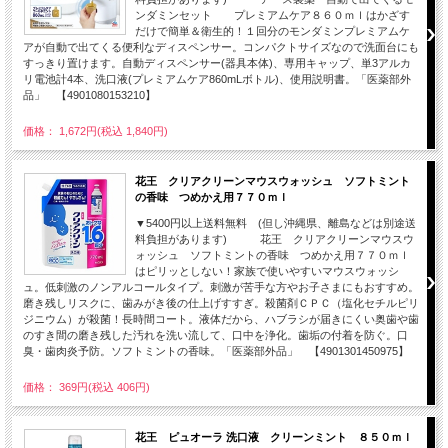
ンダミンセット プレミアムケア８６０ｍｌはかざす
だけで簡単＆衛生的！１回分のモンダミンプレミアムケ
アが自動で出てくる便利なディスペンサー。コンパクトサイズなので洗面台にも
すっきり置けます。自動ディスペンサー(器具本体)、専用キャップ、単3アルカ
リ電池計4本、洗口液(プレミアムケア860mLボトル)、使用説明書。「医薬部外
品」 【4901080153210】
価格： 1,672円(税込 1,840円)
花王 クリアクリーンマウスウォッシュ ソフトミント
の香味 つめかえ用７７０ｍｌ
▼5400円以上送料無料 (但し沖縄県、離島などは別途送
料負担があります) 花王 クリアクリーンマウスウ
ォッシュ ソフトミントの香味 つめかえ用７７０ｍｌ
はピリッとしない！家族で使いやすいマウスウォッシ
ュ。低刺激のノンアルコールタイプ。刺激が苦手な方やお子さまにもおすすめ。
磨き残しリスクに、歯みがき後の仕上げすすぎ。殺菌剤ＣＰＣ（塩化セチルピリ
ジニウム）が殺菌！長時間コート。液体だから、ハブラシが届きにくい奥歯や歯
のすき間の磨き残した汚れを洗い流して、口中を浄化。歯垢の付着を防ぐ。口
臭・歯肉炎予防。ソフトミントの香味。「医薬部外品」 【4901301450975】
価格： 369円(税込 406円)
花王 ピュオーラ 洗口液 クリーンミント ８５０ｍｌ