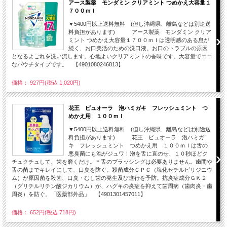
アース製薬 モンダミン クリアミント つめかえ大容量１
７００ｍｌ
▼5400円以上送料無料 (但し沖縄県、離島などは別途送
料負担があります) アース製薬 モンダミン クリア
ミント つめかえ大容量１７００ｍｌは透明感のある息が
続く、お口美活のための洗口液。お口のトラブルの原因
となるよごれを洗い流します。心地よいクリアミントの香味です。大容量でエコ
なパウチタイプです。 【4901080246813】
価格： 927円(税込 1,020円)
花王 ピュオーラ 泡ハミガキ フレッシュミント つ
めかえ用 １００ｍｌ
▼5400円以上送料無料 (但し沖縄県、離島などは別途送
料負担があります) 花王 ピュオーラ 泡ハミガ
キ フレッシュミント つめかえ用 １００ｍｌは舌の
悪臭菌にも泡がジュワ！泡を舌に直のせ、１０秒ほどク
チュクチュして、歯を磨くだけ。＊舌のブラッシングは必要ありません。歯間や
舌の菌までキレイにして、口臭を防ぐ。殺菌成分ＣＰＣ（塩化セチルピリジニウ
ム）が原因菌を殺菌、口臭・むし歯の発生及び進行を予防。抗炎症成分ＧＫ２
（グリチルリチン酸ジカリウム）が、ハグキの炎症を抑えて歯周病（歯肉炎・歯
周炎）を防ぐ。「医薬部外品」 【4901301457011】
価格： 652円(税込 718円)