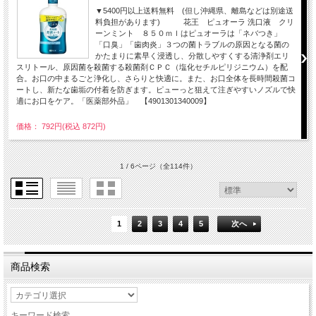
▼5400円以上送料無料 (但し沖縄県、離島などは別途送
料負担があります) 花王 ピュオーラ 洗口液 クリ
ーンミント ８５０ｍｌはピュオーラは「ネバつき」
「口臭」「歯肉炎」３つの菌トラブルの原因となる菌の
かたまりに素早く浸透し、分散しやすくする清浄剤エリ
スリトール、原因菌を殺菌する殺菌剤ＣＰＣ（塩化セチルピリジニウム）を配
合。お口の中まるごと浄化し、さらりと快適に。また、お口全体を長時間殺菌コ
ートし、新たな歯垢の付着を防ぎます。ピューっと狙えて注ぎやすいノズルで快
適にお口をケア。「医薬部外品」 【4901301340009】
価格： 792円(税込 872円)
1 / 6ページ
（全114件）
1
2
3
4
5
次へ
商品検索
キーワード検索