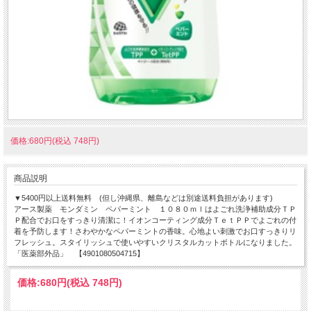
価格:680円(税込 748円)
商品説明
▼5400円以上送料無料 (但し沖縄県、離島などは別途送料負担があります)
アース製薬 モンダミン ペパーミント １０８０ｍｌはよごれ洗浄補助成分ＴＰ
Ｐ配合でお口をすっきり清潔に！イオンコーティング成分ＴｅｔＰＰでよごれの付
着を予防します！さわやかなペパーミントの香味。心地よい刺激でお口すっきりリ
フレッシュ。スタイリッシュで使いやすいクリスタルカットボトルになりました。
「医薬部外品」 【4901080504715】
価格:
680円
(税込 748円)