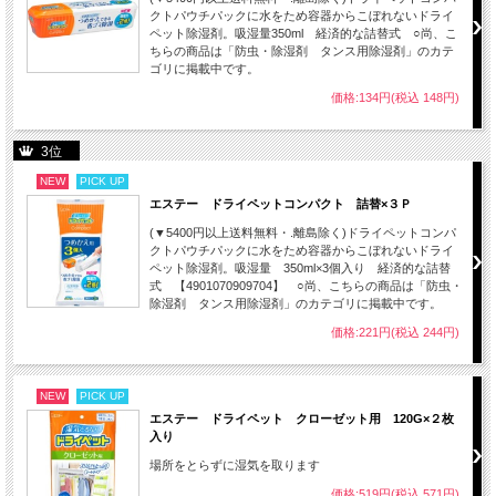
クトパウチパックに水をため容器からこぼれないドライ
ペット除湿剤。吸湿量350ml 経済的な詰替式 ○尚、こ
ちらの商品は「防虫・除湿剤 タンス用除湿剤」のカテ
ゴリに掲載中です。
価格:134円(税込 148円)
3位
NEW
PICK UP
エステー ドライペットコンパクト 詰替×３Ｐ
(▼5400円以上送料無料・.離島除く)ドライペットコンパ
クトパウチパックに水をため容器からこぼれないドライ
ペット除湿剤。吸湿量 350ml×3個入り 経済的な詰替
式 【4901070909704】 ○尚、こちらの商品は「防虫・
除湿剤 タンス用除湿剤」のカテゴリに掲載中です。
価格:221円(税込 244円)
NEW
PICK UP
エステー ドライペット クローゼット用 120G×２枚
入り
場所をとらずに湿気を取ります
価格:519円(税込 571円)