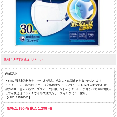
価格:1,180円(税込 1,298円)
商品説明
▼5400円以上送料無料 (但し沖縄県、離島などは別途送料負担があります)
ユニチャーム 超快適マスク 超立体遮断タイプふつう ３０枚はスキマ作らず、
強力遮断！息らく感アップフィルタ採用、やわらかストレッチ耳かけで長時間使用
しても快適性つづく！ウイルス飛沫カットフィルタ（Ｒ）採用。
【4903111526000】
価格:
1,180円
(税込 1,298円)