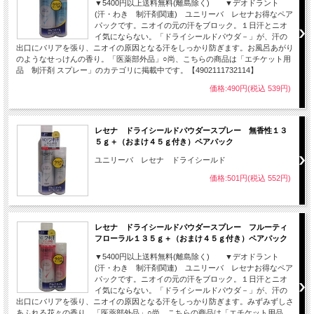
▼5400円以上送料無料(離島除く) ▼デオドラント
(汗・わき 制汗剤関連) ユニリーバ レセナお得なペア
パックです。ニオイの元の汗をブロック。１日汗とニオ
イ気にならない。「ドライシールドパウダ－」が、汗の
出口にバリアを張り、ニオイの原因となる汗をしっかり防ぎます。お風呂あがり
のようなせっけんの香り。「医薬部外品」○尚、こちらの商品は「エチケット用
品 制汗剤 スプレー」のカテゴリに掲載中です。【4902111732114】
価格:490円(税込 539円)
レセナ ドライシールドパウダースプレー 無香性１３
５ｇ＋（おまけ４５ｇ付き）ペアパック
ユニリーバ レセナ ドライシールド
価格:501円(税込 552円)
レセナ ドライシールドパウダースプレー フルーティ
フローラル１３５ｇ＋（おまけ４５ｇ付き）ペアパック
▼5400円以上送料無料(離島除く) ▼デオドラント
(汗・わき 制汗剤関連) ユニリーバ レセナお得なペア
パックです。ニオイの元の汗をブロック。１日汗とニオ
イ気にならない。「ドライシールドパウダ－」が、汗の
出口にバリアを張り、ニオイの原因となる汗をしっかり防ぎます。みずみずしさ
あふれる花々の香り。「医薬部外品」○尚、こちらの商品は「エチケット用品