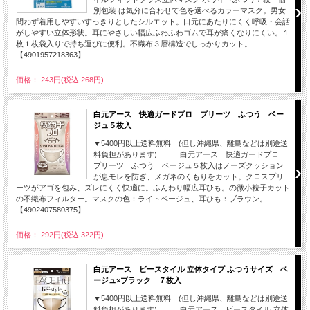
別包装 は気分に合わせて色を選べるカラーマスク。男女
問わず着用しやすいすっきりとしたシルエット。口元にあたりにくく呼吸・会話
がしやすい立体形状。耳にやさしい幅広ふわふわゴムで耳が痛くなりにくい。１
枚１枚袋入りで持ち運びに便利。不織布３層構造でしっかりカット。
【4901957218363】
価格： 243円(税込 268円)
白元アース 快適ガードプロ プリーツ ふつう ベー
ジュ５枚入
▼5400円以上送料無料 (但し沖縄県、離島などは別途送
料負担があります) 白元アース 快適ガードプロ
プリーツ ふつう ベージュ５枚入はノーズクッション
が息モレを防ぎ、メガネのくもりをカット。クロスプリ
ーツがアゴを包み、ズレにくく快適に。ふんわり幅広耳ひも。の微小粒子カット
の不織布フィルター。マスクの色：ライトベージュ、耳ひも：ブラウン。
【4902407580375】
価格： 292円(税込 322円)
白元アース ビースタイル 立体タイプ ふつうサイズ ベ
ージュ×ブラック ７枚入
▼5400円以上送料無料 (但し沖縄県、離島などは別途送
料負担があります) 白元アース ビースタイル 立体