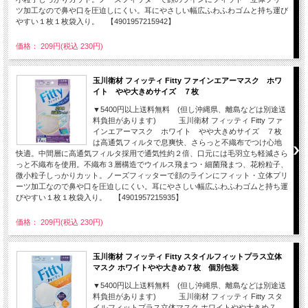
ツ加工なので鼻や口を圧迫しにくい。耳にやさしい幅広ふわふわゴムと持ち運び
やすい１枚１枚袋入り。 【4901957215942】
価格： 209円(税込 230円)
玉川衛材 フィッティ Fitty ファインエアーマスク ホワ
イト やや大きめサイズ ７枚
▼5400円以上送料無料 (但し沖縄県、離島などは別途送
料負担があります) 玉川衛材 フィッティ Fitty ファ
インエアーマスク ホワイト やや大きめサイズ ７枚
は高通気フィルタで息爽快、さらっと不織布でつけ心地
快適。中間層に高通気フィルタ採用で通気性約２倍、口元には毛羽立ち軽減さら
っと不織布を使用。不織布３層構造でウイルス飛まつ・細菌飛まつ、花粉粒子、
微小粒子しっかりカット。ノーズフィッターで顔のラインにフィット・立体プリ
ーツ加工なので鼻や口を圧迫しにくい。耳にやさしい幅広ふわふわゴムと持ち運
びやすい１枚１枚袋入り。 【4901957215935】
価格： 209円(税込 230円)
玉川衛材 フィッティ Fitty スタイルフィットプラス立体
マスク ホワイトやや大きめ７枚 個別包装
▼5400円以上送料無料 (但し沖縄県、離島などは別途送
料負担があります) 玉川衛材 フィッティ Fitty スタ
イルフィットプラス立体マスク ホワイトやや大きめ７