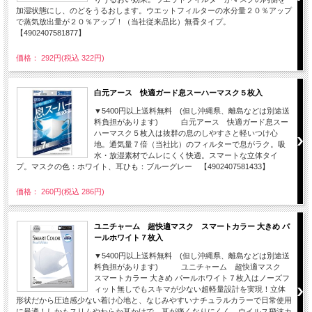
加湿状態にし、のどをうるおします。ウエットフィルターの水分量２０％アップ
で蒸気放出量が２０％アップ！（当社従来品比）無香タイプ。
【4902407581877】
価格： 292円(税込 322円)
白元アース 快適ガード息スーハーマスク５枚入
▼5400円以上送料無料 (但し沖縄県、離島などは別途送
料負担があります) 白元アース 快適ガード息スー
ハーマスク５枚入は抜群の息のしやすさと軽いつけ心
地。通気量７倍（当社比）のフィルターで息がラク。吸
水・放湿素材でムレにくく快適。スマートな立体タイ
プ。マスクの色：ホワイト、耳ひも：ブルーグレー 【4902407581433】
価格： 260円(税込 286円)
ユニチャーム 超快適マスク スマートカラー 大きめ パ
ールホワイト７枚入
▼5400円以上送料無料 (但し沖縄県、離島などは別途送
料負担があります) ユニチャーム 超快適マスク
スマートカラー 大きめ パールホワイト７枚入はノーズフ
ィット無しでもスキマが少ない超軽量設計を実現！立体
形状だから圧迫感少ない着け心地と、なじみやすいナチュラルカラーで日常使用
に最適！しかもスリムやわらか耳かけで、耳が痛くなりにくく、ウイルス飛沫カ