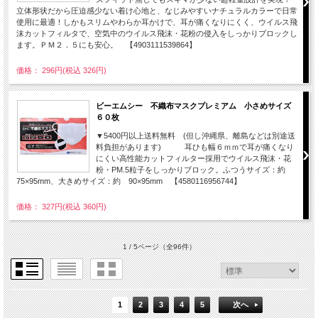
立体形状だから圧迫感少ない着け心地と、なじみやすいナチュラルカラーで日常
使用に最適！しかもスリムやわらか耳かけで、耳が痛くなりにくく、ウイルス飛
沫カットフィルタで、空気中のウイルス飛沫・花粉の侵入をしっかりブロックし
ます。ＰＭ２．５にも安心。 【4903111539864】
価格： 296円(税込 326円)
ビーエムシー 不織布マスクプレミアム 小さめサイズ
６０枚
▼5400円以上送料無料 (但し沖縄県、離島などは別途送
料負担があります) 耳ひも幅６ｍｍで耳が痛くなり
にくい高性能カットフィルター採用でウイルス飛沫・花
粉・PM.5粒子をしっかりブロック。ふつうサイズ：約
75×95mm、大きめサイズ：約 90×95mm 【4580116956744】
価格： 327円(税込 360円)
1 / 5ページ
（全96件）
1
2
3
4
5
次へ