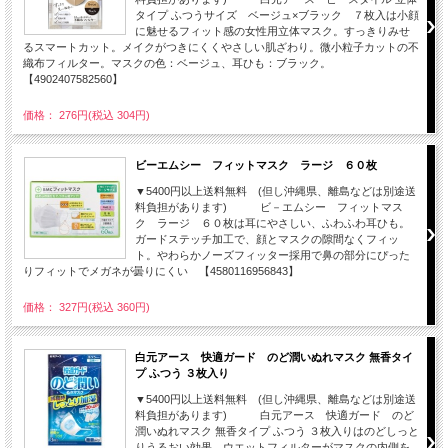
タイプ ふつうサイズ ベージュ×ブラック ７枚入は小顔
に魅せるフィット感の女性用立体マスク。すっきりみせ
るスマートカット。メイクがつきにくくやさしい肌ざわり。微小粒子カットの不
織布フィルター。マスクの色：ベージュ、耳ひも：ブラック。
【4902407582560】
価格： 276円(税込 304円)
ビーエムシー フィットマスク ラージ ６０枚
▼5400円以上送料無料 (但し沖縄県、離島などは別途送
料負担があります) ビ－エムシー フィットマス
ク ラージ ６０枚は耳にやさしい、ふわふわ耳ひも。
ガードステッチ加工で、顔とマスクの隙間なくフィッ
ト。やわらかノーズフィッター採用で鼻の部分にぴった
りフィットでメガネが曇りにくい 【4580116956843】
価格： 327円(税込 360円)
白元アース 快適ガード のど潤いぬれマスク 無香タイ
プ ふつう ３枚入り
▼5400円以上送料無料 (但し沖縄県、離島などは別途送
料負担があります) 白元アース 快適ガード のど
潤いぬれマスク 無香タイプ ふつう ３枚入りはのどしっと
りうるおい効果。ウエットフィルターがマスクの内側を