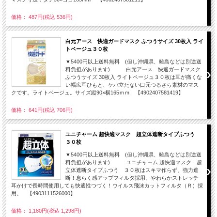
価格： 487円(税込 536円)
白元アース 快適ガードマスク ふつうサイズ 30枚入 ライ
トベージュ３０枚
▼5400円以上送料無料 (但し沖縄県、離島などは別途送
料負担があります) 白元アース 快適ガードマスク
ふつうサイズ 30枚入 ライトベージュ３０枚は耳が痛くな
い幅広耳ひもと、ケバ立たない口元つるさら素材のマス
クです。ライトベージュ。サイズ縦90×横165ｍｍ 【4902407581419】
価格： 641円(税込 706円)
ユニチャーム 超快適マスク 超立体遮断タイプふつう
３０枚
▼5400円以上送料無料 (但し沖縄県、離島などは別途送
料負担があります) ユニチャーム 超快適マスク 超
立体遮断タイプふつう ３０枚はスキマ作らず、強力遮
断！息らく感アップフィルタ採用、やわらかストレッチ
耳かけで長時間使用しても快適性つづく！ウイルス飛沫カットフィルタ（Ｒ）採
用。 【4903111526000】
価格： 1,180円(税込 1,298円)