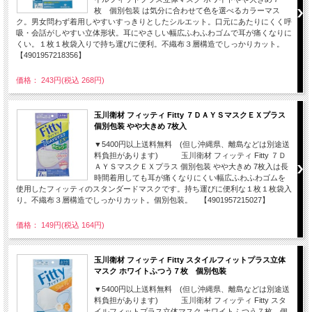
枚 個別包装 は気分に合わせて色を選べるカラーマス
ク。男女問わず着用しやすいすっきりとしたシルエット。口元にあたりにくく呼
吸・会話がしやすい立体形状。耳にやさしい幅広ふわふわゴムで耳が痛くなりに
くい。１枚１枚袋入りで持ち運びに便利。不織布３層構造でしっかりカット。
【4901957218356】
価格： 243円(税込 268円)
玉川衛材 フィッティ Fitty ７ＤＡＹＳマスクＥＸプラス
個別包装 やや大きめ 7枚入
▼5400円以上送料無料 (但し沖縄県、離島などは別途送
料負担があります) 玉川衛材 フィッティ Fitty ７Ｄ
ＡＹＳマスクＥＸプラス 個別包装 やや大きめ 7枚入は長
時間着用しても耳が痛くなりにくい幅広ふわふわゴムを
使用したフィッティのスタンダードマスクです。持ち運びに便利な１枚１枚袋入
り。不織布３層構造でしっかりカット。個別包装。 【4901957215027】
価格： 149円(税込 164円)
玉川衛材 フィッティ Fitty スタイルフィットプラス立体
マスク ホワイトふつう７枚 個別包装
▼5400円以上送料無料 (但し沖縄県、離島などは別途送
料負担があります) 玉川衛材 フィッティ Fitty スタ
イルフィットプラス立体マスク ホワイトふつう７枚 個