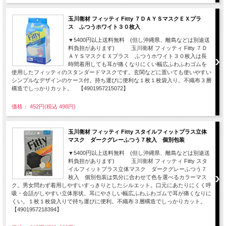
玉川衛材 フィッティ Fitty ７ＤＡＹＳマスクＥＸプラ
ス ふつうホワイト３０枚入
▼5400円以上送料無料 (但し沖縄県、離島などは別途送
料負担があります) 玉川衛材 フィッティ Fitty ７Ｄ
ＡＹＳマスクＥＸプラス ふつうホワイト３０枚入は長
時間着用しても耳が痛くなりにくい幅広ふわふわゴムを
使用したフィッティのスタンダードマスクです。玄関などに置いても使いやすい
シンプルなデザインのケース付。持ち運びに便利な１枚１枚袋入り。不織布３層
構造でしっかりカット。 【4901957215072】
価格： 452円(税込 498円)
玉川衛材 フィッティ Fitty スタイルフィットプラス立体
マスク ダークグレーふつう７枚入 個別包装
▼5400円以上送料無料 (但し沖縄県、離島などは別途送
料負担があります) 玉川衛材 フィッティ Fitty スタ
イルフィットプラス立体マスク ダークグレーふつう７
枚入 個別包装は気分に合わせて色を選べるカラーマス
ク。男女問わず着用しやすいすっきりとしたシルエット。口元にあたりにくく呼
吸・会話がしやすい立体形状。耳にやさしい幅広ふわふわゴムで耳が痛くなりに
くい。１枚１枚袋入りで持ち運びに便利。不織布３層構造でしっかりカット。
【4901957218394】