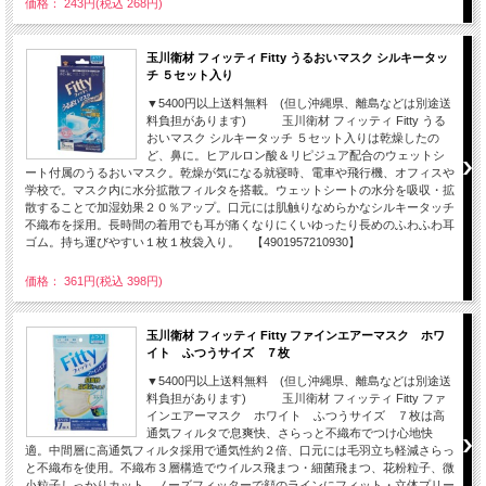
価格： 243円(税込 268円)
玉川衛材 フィッティ Fitty うるおいマスク シルキータッ
チ ５セット入り
▼5400円以上送料無料 (但し沖縄県、離島などは別途送
料負担があります) 玉川衛材 フィッティ Fitty うる
おいマスク シルキータッチ ５セット入りは乾燥したの
ど、鼻に。ヒアルロン酸＆リピジュア配合のウェットシ
ート付属のうるおいマスク。乾燥が気になる就寝時、電車や飛行機、オフィスや
学校で。マスク内に水分拡散フィルタを搭載。ウェットシートの水分を吸収・拡
散することで加湿効果２０％アップ。口元には肌触りなめらかなシルキータッチ
不織布を採用。長時間の着用でも耳が痛くなりにくいゆったり長めのふわふわ耳
ゴム。持ち運びやすい１枚１枚袋入り。 【4901957210930】
価格： 361円(税込 398円)
玉川衛材 フィッティ Fitty ファインエアーマスク ホワ
イト ふつうサイズ ７枚
▼5400円以上送料無料 (但し沖縄県、離島などは別途送
料負担があります) 玉川衛材 フィッティ Fitty ファ
インエアーマスク ホワイト ふつうサイズ ７枚は高
通気フィルタで息爽快、さらっと不織布でつけ心地快
適。中間層に高通気フィルタ採用で通気性約２倍、口元には毛羽立ち軽減さらっ
と不織布を使用。不織布３層構造でウイルス飛まつ・細菌飛まつ、花粉粒子、微
小粒子しっかりカット。ノーズフィッターで顔のラインにフィット・立体プリー