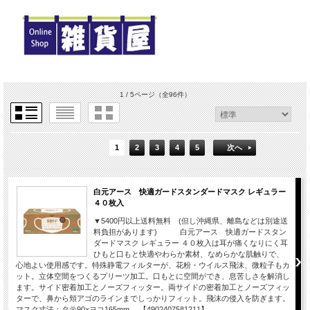
1 / 5ページ
（全96件）
1
2
3
4
5
次へ
白元アース 快適ガードスタンダードマスク レギュラー
４０枚入
▼5400円以上送料無料 (但し沖縄県、離島などは別途送
料負担があります) 白元アース 快適ガードスタン
ダードマスク レギュラー ４０枚入は耳が痛くなりにく耳
ひもと口もと快適やわらか素材、なめらかな肌触りで、
心地よい使用感です。特殊静電フィルターが、花粉・ウイルス飛沫、微粒子もカ
ット。立体空間をつくるプリーツ加工。口もとに空間ができ、息苦しさを解消し
ます。サイド密着加工とノーズフィッター。両サイドの密着加工とノーズフィッ
ターで、鼻から頬アゴのラインまでしっかりフィット。飛沫の侵入を防ぎます。
マスク寸法：タテ90×ヨコ165mm 【4902407581211】