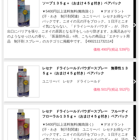
ソープ１３５ｇ＋（おまけ４５ｇ付き）ペアパック
▼5400円以上送料無料(離島除く) ▼デオドラント
(汗・わき 制汗剤関連) ユニリーバ レセナお得なペア
パックです。ニオイの元の汗をブロック。１日汗とニオ
イ気にならない。「ドライシールドパウダ－」が、汗の
出口にバリアを張り、ニオイの原因となる汗をしっかり防ぎます。お風呂あがり
のようなせっけんの香り。「医薬部外品」○尚、こちらの商品は「エチケット用
品 制汗剤 スプレー」のカテゴリに掲載中です。【4902111732114】
価格:490円(税込 539円)
レセナ ドライシールドパウダースプレー 無香性１３
５ｇ＋（おまけ４５ｇ付き）ペアパック
ユニリーバ レセナ ドライシールド
価格:501円(税込 552円)
レセナ ドライシールドパウダースプレー フルーティ
フローラル１３５ｇ＋（おまけ４５ｇ付き）ペアパック
▼5400円以上送料無料(離島除く) ▼デオドラント
(汗・わき 制汗剤関連) ユニリーバ レセナお得なペア
パックです。ニオイの元の汗をブロック。１日汗とニオ
イ気にならない。「ドライシールドパウダ－」が、汗の