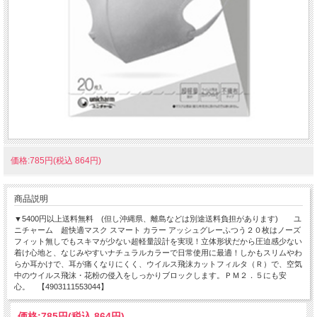
価格:785円(税込 864円)
商品説明
▼5400円以上送料無料 (但し沖縄県、離島などは別途送料負担があります) ユ
ニチャーム 超快適マスク スマート カラー アッシュグレーふつう２０枚はノーズ
フィット無しでもスキマが少ない超軽量設計を実現！立体形状だから圧迫感少ない
着け心地と、なじみやすいナチュラルカラーで日常使用に最適！しかもスリムやわ
らか耳かけで、耳が痛くなりにくく、ウイルス飛沫カットフィルタ（Ｒ）で、空気
中のウイルス飛沫・花粉の侵入をしっかりブロックします。ＰＭ２．５にも安
心。 【4903111553044】
価格:
785円
(税込 864円)