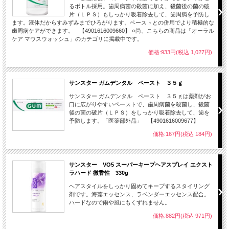
るボトル採用。歯周病菌の殺菌に加え、殺菌後の菌の破
片（ＬＰＳ）もしっかり吸着除去して、歯周病を予防し
ます。液体だからすみずみまでひろがります。ペーストとの併用でより積極的な
歯周病ケアができます。 【4901616009660】 ○尚、こちらの商品は「オーラル
ケア マウスウォッシュ」のカテゴリに掲載中です。
価格:933円(税込 1,027円)
サンスター ガムデンタル ペースト ３５ｇ
サンスター ガムデンタル ペースト ３５ｇは薬剤がお
口に広がりやすいペーストで、歯周病菌を殺菌し、殺菌
後の菌の破片（ＬＰＳ）をしっかり吸着除去して、歯を
予防します。「医薬部外品」 【4901616009677】
価格:167円(税込 184円)
サンスター VO5 スーパーキープヘアスプレイ エクスト
ラハード 微香性 330g
ヘアスタイルをしっかり固めてキープするスタイリング
剤です。海藻エッセンス、ラベンダーエッセンス配合。
ハードなので雨や風にもくずれません。
価格:882円(税込 971円)