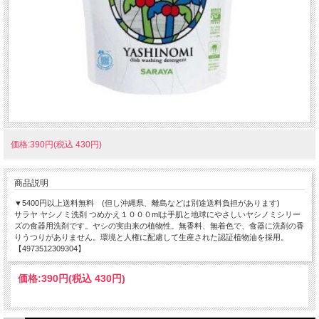
価格:390円(税込 430円)
商品説明
▼5400円以上送料無料 (但し沖縄県、離島などは別途送料負担があります)
サラヤ ヤシノミ洗剤 つめかえ１０００mlは手肌と地球にやさしいヤシノミシリー
ズの食器用洗剤です。ヤシの実由来の植物性。無香料、無着色で、食器に洗剤の香
りうつりがありません。環境と人権に配慮して生産された認証植物油を採用。
【4973512309304】
価格:
390円
(税込 430円)