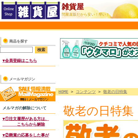
雑貨屋
問屋直販だから安い！早い！
商品を探す
▼会員登録はこちら
メールマガジン
HOME
>
コンテンツ
>
敬老の日特集
敬老の日特集
メルマガの解除について
▼①注文履歴がある方は、
こちらから解除
▼②懸賞の応募をした事が