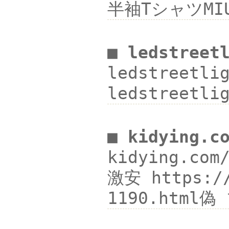
半袖TシャツMI
■ ledstreet
ledstreetl
ledstreetli
■ kidying.c
kidying.co
激安 https:/
1190.html