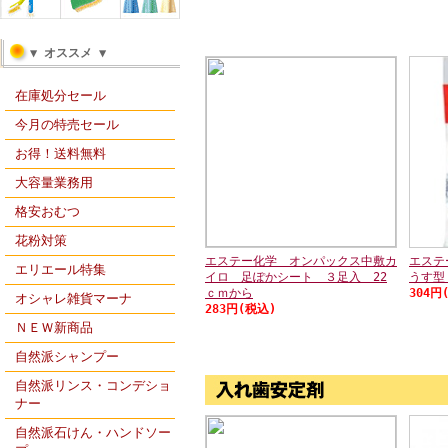
▼ オススメ ▼
在庫処分セール
今月の特売セール
お得！送料無料
大容量業務用
格安おむつ
花粉対策
エステー化学 オンパックス中敷カ
エステ
エリエール特集
イロ 足ぽかシート ３足入 22
うす型
ｃｍから
304円
オシャレ雑貨マーナ
283円(税込)
ＮＥＷ新商品
自然派シャンプー
自然派リンス・コンデショ
ナー
自然派石けん・ハンドソー