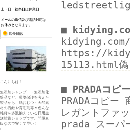
ledstreetli
土・日・祝祭日は休業日
メールの返信及び電話対応は
お休みとなります。
■ kidying.
店長日記
kidying.co
https://ki
15113.html
こんにちは！
■ PRADAコ
無添加シャンプー・無添加化
粧品など、環境保護を考えた
PRADAコピー 
製品から、紙おむつ・天然素
材の石鹸や育毛剤等々色んな
レガントファッシ
雑貨を多数揃えている日用生
活雑貨ショップです。問屋直
prada スー
販なので安くて早い！