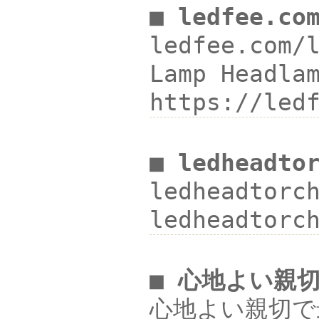
■ ledfee.co
ledfee.com/
Lamp Headl
https://led
■ ledheadto
ledheadtor
ledheadtorc
■ 心地よい親
心地よい親切で