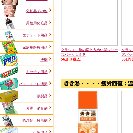
化粧品その他
男性用化粧品
エチケット用品
家庭用医療用品
クラシエ 旅の宿とうめい湯シリー
クラシ
ズパック１５Ｐ
ズパッ
561円(税込)
561円
洗剤
キッチン用品
バス・トイレ清掃
紙製品
芳香・消臭剤
除湿剤・殺虫剤
生理用品