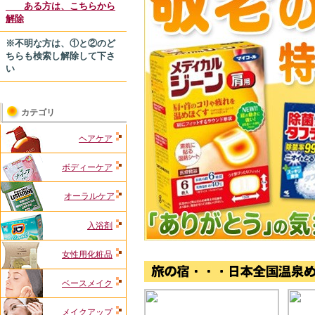
ある方は、こちらから
解除
※不明な方は、①と②のど
ちらも検索し解除して下さ
い
カテゴリ
ヘアケア
ボディーケア
オーラルケア
入浴剤
女性用化粧品
ベースメイク
メイクアップ