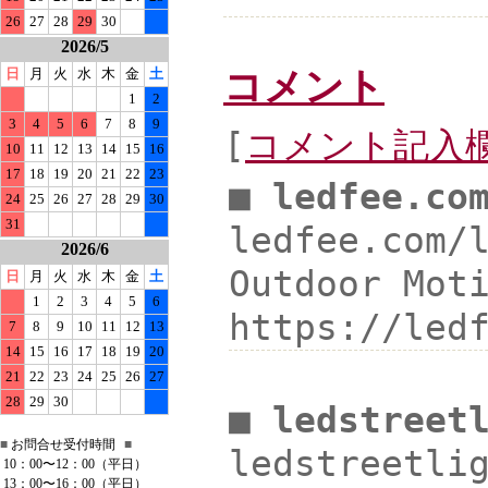
26
27
28
29
30
2026/5
コメント
日
月
火
水
木
金
土
1
2
3
4
5
6
7
8
9
[
コメント記入
10
11
12
13
14
15
16
17
18
19
20
21
22
23
■ ledfee.co
24
25
26
27
28
29
30
31
ledfee.com/
2026/6
Outdoor Mo
日
月
火
水
木
金
土
1
2
3
4
5
6
https://led
7
8
9
10
11
12
13
14
15
16
17
18
19
20
21
22
23
24
25
26
27
28
29
30
■ ledstreet
■
お問合せ受付時間
■
ledstreetl
10：00〜12：00（平日）
13：00〜16：00（平日）