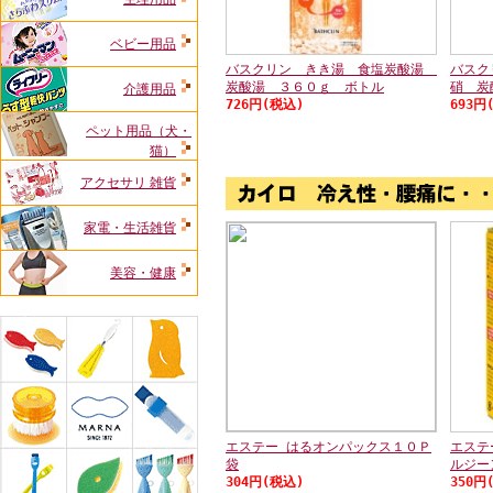
ベビー用品
バスクリン きき湯 食塩炭酸湯
バスク
炭酸湯 ３６０ｇ ボトル
硝 炭
介護用品
726円(税込)
693円
ペット用品（犬・
猫）
アクセサリ 雑貨
家電・生活雑貨
美容・健康
エステー はるオンパックス１０Ｐ
エステ
袋
ルジー
304円(税込)
350円