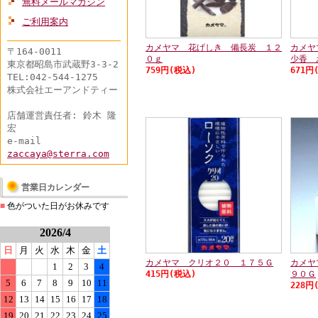
無料メールマガジン
ご利用案内
カメヤマ 花げしき 備長炭 １２
カメヤ
〒164-0011
０ｇ
少香 
東京都昭島市武蔵野3-3-2
759円(税込)
671円
TEL:042-544-1275
株式会社エーアンドティー
店舗運営責任者: 鈴木 隆
宏
e-mail
zaccaya@sterra.com
営業日カレンダー
■
色がついた日がお休みです
2026/4
日
月
火
水
木
金
土
カメヤマ クリオ２０ １７５Ｇ
カメヤ
1
2
3
4
415円(税込)
９０Ｇ
5
6
7
8
9
10
11
228円
12
13
14
15
16
17
18
19
20
21
22
23
24
25