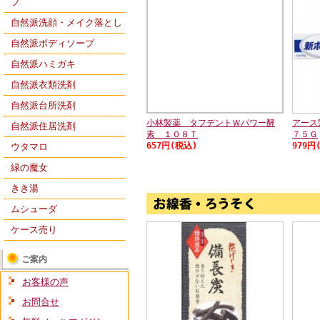
プ
自然派洗顔・メイク落とし
自然派ボディソープ
自然派ハミガキ
自然派衣類洗剤
自然派台所洗剤
小林製薬 タフデントＷパワー酵
アース
自然派住居洗剤
素 １０８Ｔ
７５Ｇ
657円(税込)
979円
ウタマロ
緑の魔女
きき湯
ムシューダ
ケース売り
ご案内
お客様の声
お問合せ