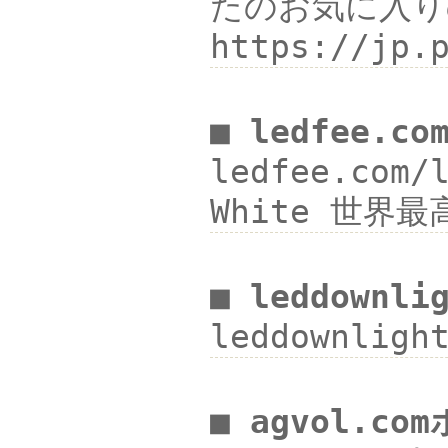
たのお気に入り
https://jp.
■ ledfee.co
ledfee.com/
White 世界最
■ leddownli
leddownlig
■ agvol.c