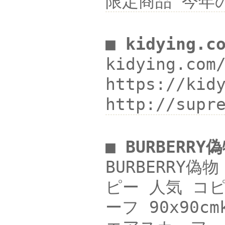
限定商品 今年の2
■ kidying.c
kidying.co
https://ki
http://sup
■ BURBERR
BURBERRY
ピー 人気 コピ
ーフ 90x90c