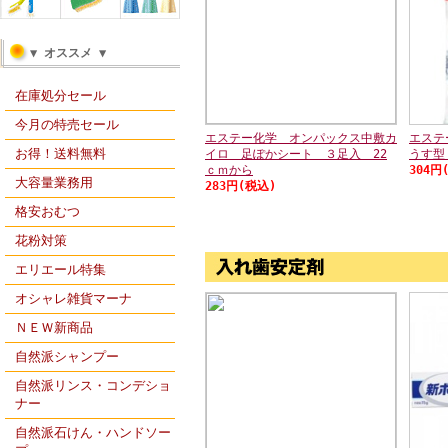
▼ オススメ ▼
在庫処分セール
今月の特売セール
エステー化学 オンパックス中敷カ
エステ
お得！送料無料
イロ 足ぽかシート ３足入 22
うす型
ｃｍから
304円
大容量業務用
283円(税込)
格安おむつ
花粉対策
エリエール特集
オシャレ雑貨マーナ
ＮＥＷ新商品
自然派シャンプー
自然派リンス・コンデショ
ナー
自然派石けん・ハンドソー