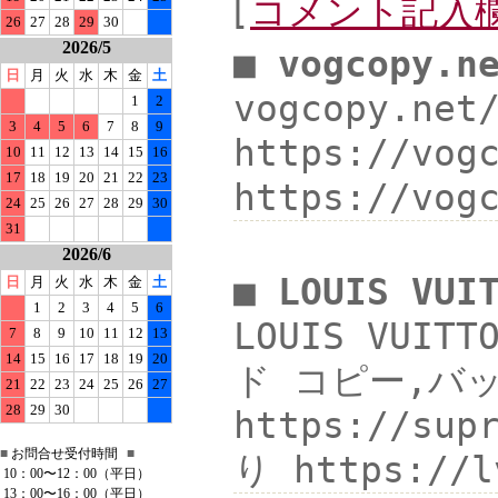
[
コメント記入
26
27
28
29
30
2026/5
■ vogcopy.n
日
月
火
水
木
金
土
vogcopy.ne
1
2
3
4
5
6
7
8
9
https://vo
10
11
12
13
14
15
16
17
18
19
20
21
22
23
https://vo
24
25
26
27
28
29
30
31
2026/6
■ LOUIS V
日
月
火
水
木
金
土
1
2
3
4
5
6
LOUIS VUI
7
8
9
10
11
12
13
14
15
16
17
18
19
20
ド コピー,バッグ
21
22
23
24
25
26
27
28
29
30
https://s
■
お問合せ受付時間
■
り https:/
10：00〜12：00（平日）
13：00〜16：00（平日）