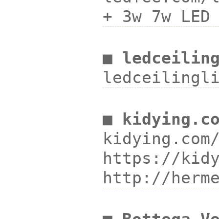
+ 3w 7w LE
■ ledceilin
ledceiling
■ kidying.c
kidying.co
https://ki
http://her