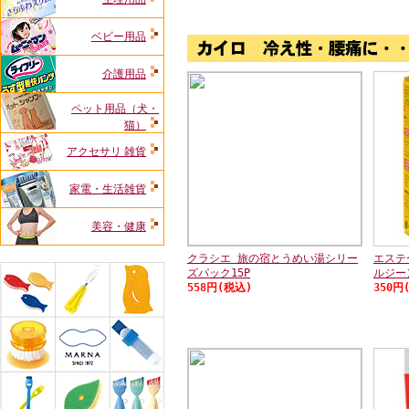
ベビー用品
介護用品
ペット用品（犬・
猫）
アクセサリ 雑貨
家電・生活雑貨
美容・健康
クラシエ 旅の宿とうめい湯シリー
エステ
ズパック15P
ルジー
558円(税込)
350円