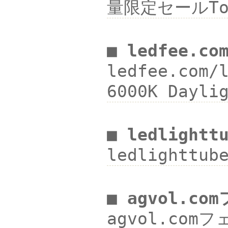
量限定セールTo
■ ledfee.co
ledfee.com/
6000K Dayl
■ ledlightt
ledlighttu
■ agvol.c
agvol.com