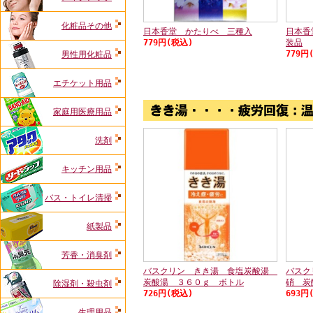
化粧品その他
日本香堂 かたりべ 三種入
日本香
779円(税込)
装品
779円
男性用化粧品
エチケット用品
家庭用医療用品
洗剤
キッチン用品
バス・トイレ清掃
紙製品
芳香・消臭剤
バスクリン きき湯 食塩炭酸湯
バスク
炭酸湯 ３６０ｇ ボトル
硝 炭
除湿剤・殺虫剤
726円(税込)
693円
生理用品