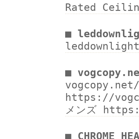
Rated Cei
■ leddownli
leddownlig
■ vogcopy.n
vogcopy.ne
https://vo
メンズ https:
■ CHROME 