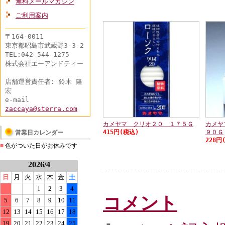
無料メールマガジン
ご利用案内
〒164-0011
東京都昭島市武蔵野3-3-2
TEL:042-544-1275
株式会社エーアンドティー
店舗運営責任者: 鈴木 隆
宏
e-mail
zaccaya@sterra.com
カメヤマ クリオ２０ １７５Ｇ
カメヤ
415円(税込)
９０Ｇ
営業日カレンダー
228円
■
色がついた日がお休みです
2026/4
日
月
火
水
木
金
土
1
2
3
4
コメント
5
6
7
8
9
10
11
12
13
14
15
16
17
18
19
20
21
22
23
24
25