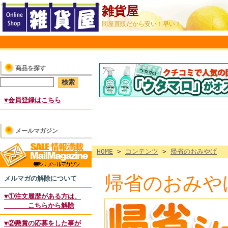
雑貨屋
問屋直販だから安い！早い！
商品を探す
▼会員登録はこちら
メールマガジン
HOME
>
コンテンツ
>
帰省のおみやげ
帰省のおみや
メルマガの解除について
▼①注文履歴がある方は、
こちらから解除
▼②懸賞の応募をした事が