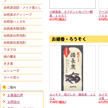
プ
自然派洗顔・メイク落とし
小林製薬 タフデントＷパワー酵
アース
自然派ボディソープ
素 １０８Ｔ
７５Ｇ
657円(税込)
979円
自然派ハミガキ
自然派衣類洗剤
自然派台所洗剤
自然派住居洗剤
ウタマロ
緑の魔女
きき湯
ムシューダ
ケース売り
ご案内
カメヤマ 花げしき 備長炭 １２
カメヤ
お客様の声
０ｇ
少香 
お問合せ
759円(税込)
671円