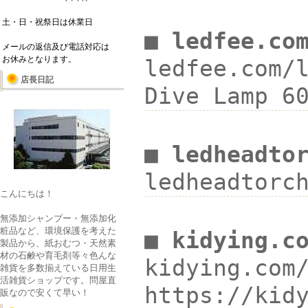
土・日・祝祭日は休業日
■ ledfee.co
メールの返信及び電話対応は
お休みとなります。
ledfee.com/
店長日記
Dive Lamp 
■ ledheadto
ledheadtor
こんにちは！
無添加シャンプー・無添加化
粧品など、環境保護を考えた
■ kidying.c
製品から、紙おむつ・天然素
材の石鹸や育毛剤等々色んな
kidying.co
雑貨を多数揃えている日用生
活雑貨ショップです。問屋直
https://ki
販なので安くて早い！