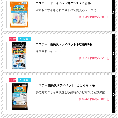
エステー ドライペット洋ダンス２Ｐお得
湿気もニオイもとれ吊り下げて使えるフック付
価格:348円(税込 383円)
NEW
PICK UP
エステー 備長炭ドライペット下駄箱用1個
備長炭ドライペット
価格:295円(税込 325円)
NEW
PICK UP
エステー 備長炭ドライペット ふとん用 ４枚
炭の力でニオイを脱臭し収納時のカビ対策にも効果的
価格:423円(税込 466円)