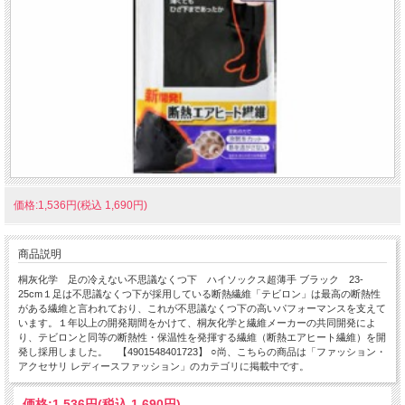
価格:1,536円(税込 1,690円)
商品説明
桐灰化学 足の冷えない不思議なくつ下 ハイソックス超薄手 ブラック 23-
25cm１足は不思議なくつ下が採用している断熱繊維「テビロン」は最高の断熱性
がある繊維と言われており、これが不思議なくつ下の高いパフォーマンスを支えて
います。１年以上の開発期間をかけて、桐灰化学と繊維メーカーの共同開発によ
り、テビロンと同等の断熱性・保温性を発揮する繊維（断熱エアヒート繊維）を開
発し採用しました。 【4901548401723】 ○尚、こちらの商品は「ファッション・
アクセサリ レディースファッション」のカテゴリに掲載中です。
価格:
1,536円
(税込 1,690円)