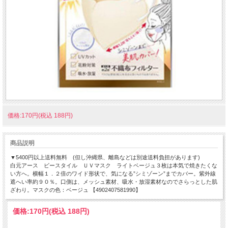
価格:170円(税込 188円)
商品説明
▼5400円以上送料無料 (但し沖縄県、離島などは別途送料負担があります)
白元アース ビースタイル ＵＶマスク ライトベージュ３枚は本気で焼きたくな
い方へ。横幅１．２倍のワイド形状で、気になる”シミゾーン”までカバー。紫外線
遮へい率約９０％。口側は、メッシュ素材、吸水・放湿素材なのでさらっとした肌
ざわり。マスクの色：ベージュ 【4902407581990】
価格:
170円
(税込 188円)