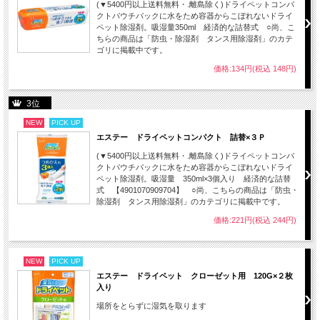
(▼5400円以上送料無料・.離島除く)ドライペットコンパ
クトパウチパックに水をため容器からこぼれないドライ
ペット除湿剤。吸湿量350ml 経済的な詰替式 ○尚、こ
ちらの商品は「防虫・除湿剤 タンス用除湿剤」のカテ
ゴリに掲載中です。
価格:134円(税込 148円)
3位
NEW
PICK UP
エステー ドライペットコンパクト 詰替×３Ｐ
(▼5400円以上送料無料・.離島除く)ドライペットコンパ
クトパウチパックに水をため容器からこぼれないドライ
ペット除湿剤。吸湿量 350ml×3個入り 経済的な詰替
式 【4901070909704】 ○尚、こちらの商品は「防虫・
除湿剤 タンス用除湿剤」のカテゴリに掲載中です。
価格:221円(税込 244円)
NEW
PICK UP
エステー ドライペット クローゼット用 120G×２枚
入り
場所をとらずに湿気を取ります