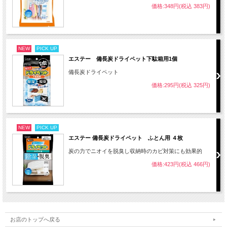
価格:348円(税込 383円)
NEW
PICK UP
エステー 備長炭ドライペット下駄箱用1個
備長炭ドライペット
価格:295円(税込 325円)
NEW
PICK UP
エステー 備長炭ドライペット ふとん用 ４枚
炭の力でニオイを脱臭し収納時のカビ対策にも効果的
価格:423円(税込 466円)
お店のトップへ戻る