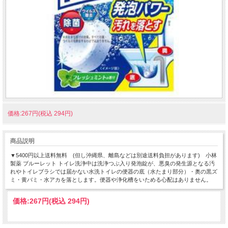
価格:267円(税込 294円)
商品説明
▼5400円以上送料無料 (但し沖縄県、離島などは別途送料負担があります) 小林
製薬 ブルーレット トイレ洗浄中は洗浄つぶ入り発泡錠が、悪臭の発生源となる汚
れやトイレブラシでは届かない水洗トイレの便器の底（水たまり部分）・奥の黒ズ
ミ・黄バミ・水アカを落とします。便器や浄化槽をいためる心配はありません。
価格:
267円
(税込 294円)